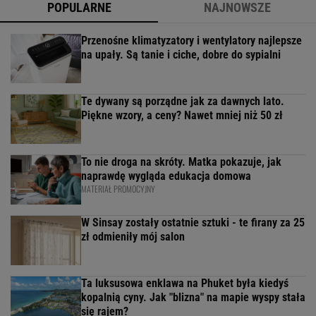
POPULARNE
NAJNOWSZE
Przenośne klimatyzatory i wentylatory najlepsze
na upały. Są tanie i ciche, dobre do sypialni
Te dywany są porządne jak za dawnych lato.
Piękne wzory, a ceny? Nawet mniej niż 50 zł
To nie droga na skróty. Matka pokazuje, jak
naprawdę wygląda edukacja domowa
MATERIAŁ PROMOCYJNY
W Sinsay zostały ostatnie sztuki - te firany za 25
zł odmieniły mój salon
Ta luksusowa enklawa na Phuket była kiedyś
kopalnią cyny. Jak "blizna" na mapie wyspy stała
się rajem?