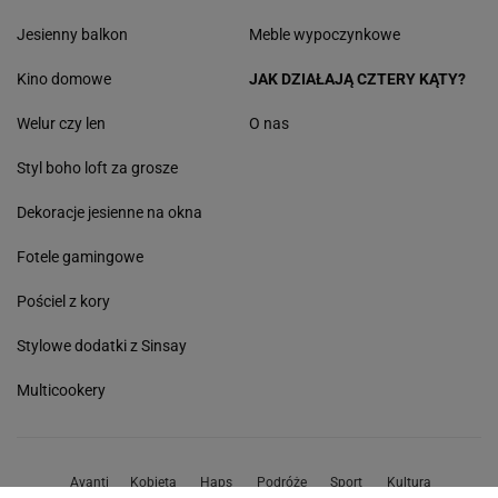
Jesienny balkon
Meble wypoczynkowe
Kino domowe
JAK DZIAŁAJĄ CZTERY KĄTY?
Welur czy len
O nas
Styl boho loft za grosze
Dekoracje jesienne na okna
Fotele gamingowe
Pościel z kory
Stylowe dodatki z Sinsay
Multicookery
Avanti
Kobieta
Haps
Podróże
Sport
Kultura