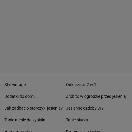
Styl vintage
Odkurzacz 2 w 1
Dodatki do domu
Zrób to w ogrodzie przed jesienią
Jak zadbać o storczyki jesienią?
Jesienne ozdoby DIY
Tanie meble do sypialni
Tanie biurka
Hamptons style
Promocje na jesień