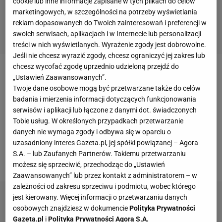
cookie lub inne informacje zapisane w tych plikach do celów
marketingowych, w szczególności na potrzeby wyświetlania
reklam dopasowanych do Twoich zainteresowań i preferencji w
swoich serwisach, aplikacjach i w Internecie lub personalizacji
treści w nich wyświetlanych. Wyrażenie zgody jest dobrowolne.
Jeśli nie chcesz wyrazić zgody, chcesz ograniczyć jej zakres lub
chcesz wycofać zgodę uprzednio udzieloną przejdź do
Ręcznik plażowy - jaki wybrać?
„Ustawień Zaawansowanych”.
Twoje dane osobowe mogą być przetwarzane także do celów
badania i mierzenia informacji dotyczących funkcjonowania
Ręcznik plażowy to nieodłączny element
serwisów i aplikacji lub łączone z danymi dot. świadczonych
wakacyjnego wyposażenia.
Przyda się do wytarcia
Tobie usług. W określonych przypadkach przetwarzanie
po ciała po kąpieli w morzu, jeziorze czy basenie,
danych nie wymaga zgody i odbywa się w oparciu o
uzasadniony interes Gazeta.pl, jej spółki powiązanej – Agora
posłuży także jako koc do opalania lub ochroni przed
S.A. – lub Zaufanych Partnerów. Takiemu przetwarzaniu
silniejszym wiatrem i chłodem.
możesz się sprzeciwić, przechodząc do „Ustawień
Zaawansowanych” lub przez kontakt z administratorem – w
zależności od zakresu sprzeciwu i podmiotu, wobec którego
jest kierowany. Więcej informacji o przetwarzaniu danych
osobowych znajdziesz w dokumencie
Polityka Prywatności
Gazeta.pl
i
Polityka Prywatności Agora S.A.