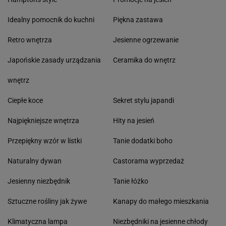
Idealny pomocnik do kuchni
Piękna zastawa
Retro wnętrza
Jesienne ogrzewanie
Japońskie zasady urządzania
Ceramika do wnętrz
wnętrz
Ciepłe koce
Sekret stylu japandi
Najpiękniejsze wnętrza
Hity na jesień
Przepiękny wzór w listki
Tanie dodatki boho
Naturalny dywan
Castorama wyprzedaż
Jesienny niezbędnik
Tanie łóżko
Sztuczne rośliny jak żywe
Kanapy do małego mieszkania
Klimatyczna lampa
Niezbędniki na jesienne chłody