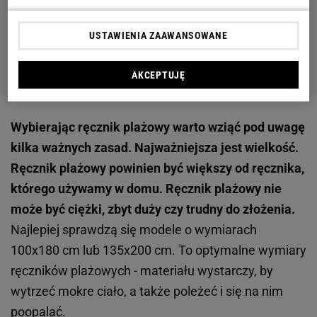
USTAWIENIA ZAAWANSOWANE
AKCEPTUJĘ
Wybierając ręcznik plażowy warto wziąć pod uwagę
kilka ważnych zasad. Najważniejsza jest wielkość.
Ręcznik plażowy powinien być większy od ręcznika,
którego używamy w domu. Ręcznik plażowy nie
może być ciężki, zbyt duży czy trudny do złożenia.
Najlepiej sprawdzą się modele o wymiarach
100x180 cm lub 135x200 cm. To optymalne wymiary
ręczników plażowych - materiału wystarczy, by
wytrzeć mokre ciało, a także poleżeć i się na nim
poopalać.