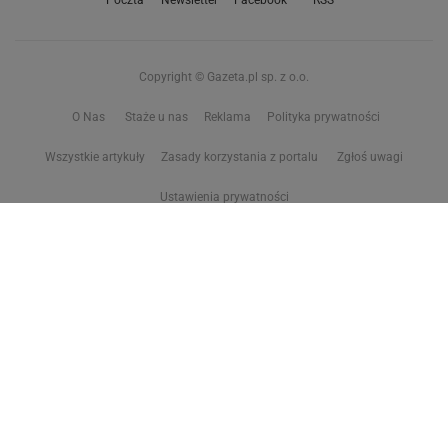
Poczta
Newsletter
Facebook
RSS
Copyright © Gazeta.pl sp. z o.o.
O Nas
Staże u nas
Reklama
Polityka prywatności
Wszystkie artykuły
Zasady korzystania z portalu
Zgłoś uwagi
Ustawienia prywatności
Właściciel niniejszego serwisu nie wyraża zgody na zwielokrotnianie ani inne
korzystanie z utworów rozpowszechnionych w tym serwisie, w celu
eksploracji tekstów i danych. Więcej informacji w
zastrzeżeniu dot. eksploracji tekstów i danych
Treści z
serwisów internetowych Grupy Wyborcza.pl
oraz serwisu tokfm.pl
prezentujemy w ramach komercyjnej współpracy z ich wydawcami:
Wyborcza sp. z o.o. oraz Grupą Radiową Agory sp. z o.o.
Wybrane treści z serwisu Sport.pl są dostępne po wykupieniu płatnej
subskrypcji