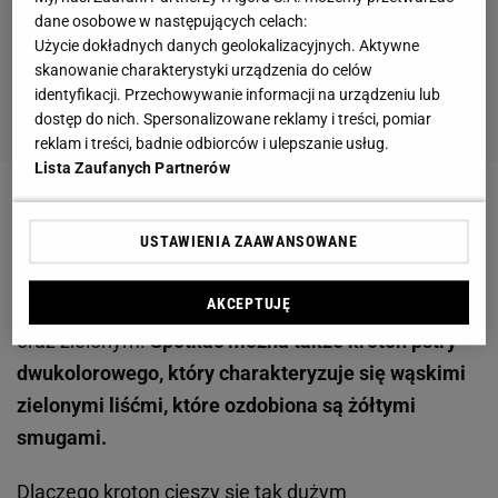
dane osobowe w następujących celach:
Użycie dokładnych danych geolokalizacyjnych. Aktywne
skanowanie charakterystyki urządzenia do celów
identyfikacji. Przechowywanie informacji na urządzeniu lub
dostęp do nich. Spersonalizowane reklamy i treści, pomiar
reklam i treści, badnie odbiorców i ulepszanie usług.
Lista Zaufanych Partnerów
Jak wygląda kroton?
Jest rośliną o dużych,
USTAWIENIA ZAAWANSOWANE
błyszczących oraz szerokich liściach, które
występują w trzech lub czterech kolorach,
AKCEPTUJĘ
najczęściej czerwonym, żółtym, pomarańczowym
oraz zielonym.
Spotkać można także kroton pstry
dwukolorowego, który charakteryzuje się wąskimi
zielonymi liśćmi, które ozdobiona są żółtymi
smugami.
Dlaczego kroton cieszy się tak dużym