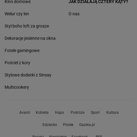
Kino domowe
JAK DZIAŁAJĄ CZTERY KĄTY?
Welur czy len
O nas
Styl boho loft za grosze
Dekoracje jesienne na okna
Fotele gamingowe
Pościel z kory
Stylowe dodatki z Sinsay
Multicookery
Avanti
Kobieta
Haps
Podróże
Sport
Kultura
Edziecko
Plotek
Gazeta.pl