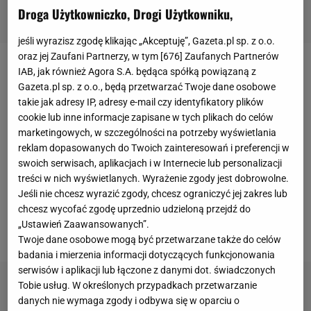
Droga Użytkowniczko, Drogi Użytkowniku,
jeśli wyrazisz zgodę klikając „Akceptuję”, Gazeta.pl sp. z o.o.
oraz jej Zaufani Partnerzy, w tym [
676
] Zaufanych Partnerów
IAB, jak również Agora S.A. będąca spółką powiązaną z
Kroton w doniczce - co to za roślina?
Gazeta.pl sp. z o.o., będą przetwarzać Twoje dane osobowe
takie jak adresy IP, adresy e-mail czy identyfikatory plików
Kroton, nazywany także trójskrzynem to roślina
cookie lub inne informacje zapisane w tych plikach do celów
egzotyczna, należąca do rodziny
marketingowych, w szczególności na potrzeby wyświetlania
reklam dopasowanych do Twoich zainteresowań i preferencji w
wilczomleczowatych.
Naturalnie pochodzi z Azji,
swoich serwisach, aplikacjach i w Internecie lub personalizacji
występuje także na wyspach Pacyfiku. W naszych
treści w nich wyświetlanych. Wyrażenie zgody jest dobrowolne.
warunkach uprawy kroton stał się często wybieraną
Jeśli nie chcesz wyrazić zgody, chcesz ograniczyć jej zakres lub
chcesz wycofać zgodę uprzednio udzieloną przejdź do
rośliną doniczkową. Roślina ta to około 16 gatunków.
„Ustawień Zaawansowanych”.
Najczęściej spotykany jest kroton pstry.
Twoje dane osobowe mogą być przetwarzane także do celów
badania i mierzenia informacji dotyczących funkcjonowania
serwisów i aplikacji lub łączone z danymi dot. świadczonych
Tobie usług. W określonych przypadkach przetwarzanie
danych nie wymaga zgody i odbywa się w oparciu o