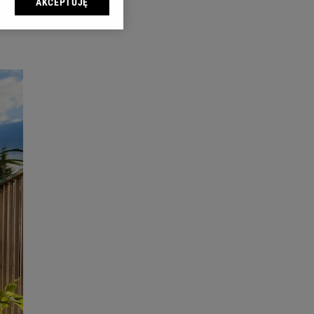
AKCEPTUJĘ
l sp. z o.o., jej
ić swoje preferencje
arzania danych poprzez
ych”. Zmiana ustawień
ach:
 celów identyfikacji.
omiar reklam i treści,