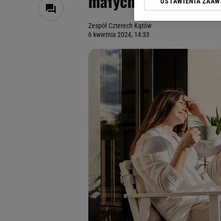
małych przestrzeni!
USTAWIENIA ZAA
Klikając „Akceptuję” wyra
Zaufanych Partnerów i A
Zespół Czterech Kątów
dotyczące plików cookie,
6 kwietnia 2024, 14:33
odnośnik „Ustawienia pr
plików cookie możliwa je
My, nasi Zaufani Partne
Użycie dokładnych danych
Przechowywanie informacji
badnie odbiorców i uleps