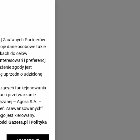
6
] Zaufanych Partnerów
woje dane osobowe takie
likach do celów
teresowań i preferencji
ażenie zgody jest
dę uprzednio udzieloną
yczących funkcjonowania
kach przetwarzanie
ązanej – Agora S.A. –
awień Zaawansowanych”
go jest kierowany.
ości Gazeta.pl
i
Polityka