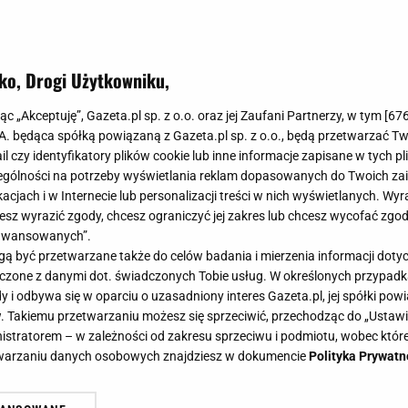
ko, Drogi Użytkowniku,
jąc „Akceptuję”, Gazeta.pl sp. z o.o. oraz jej Zaufani Partnerzy, w tym [
67
.A. będąca spółką powiązaną z Gazeta.pl sp. z o.o., będą przetwarzać T
ail czy identyfikatory plików cookie lub inne informacje zapisane w tych p
gólności na potrzeby wyświetlania reklam dopasowanych do Twoich zain
acjach i w Internecie lub personalizacji treści w nich wyświetlanych. Wyr
cesz wyrazić zgody, chcesz ograniczyć jej zakres lub chcesz wycofać zgo
aawansowanych”.
 być przetwarzane także do celów badania i mierzenia informacji dot
 łączone z danymi dot. świadczonych Tobie usług. W określonych przypad
i odbywa się w oparciu o uzasadniony interes Gazeta.pl, jej spółki powi
. Takiemu przetwarzaniu możesz się sprzeciwić, przechodząc do „Ust
nistratorem – w zależności od zakresu sprzeciwu i podmiotu, wobec które
etwarzaniu danych osobowych znajdziesz w dokumencie
Polityka Prywatn
Poznaj praktyczne wskazówki dla