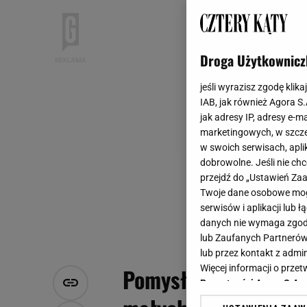
Droga Użytkownicz
jeśli wyrazisz zgodę klika
IAB, jak również Agora S
jak adresy IP, adresy e-m
marketingowych, w szcze
w swoich serwisach, aplik
dobrowolne. Jeśli nie ch
przejdź do „Ustawień Z
Twoje dane osobowe mogą
serwisów i aplikacji lub
danych nie wymaga zgody 
lub Zaufanych Partnerów
lub przez kontakt z admi
Więcej informacji o prz
Pomysły na balkon. 
Prywatności Agora S.A.