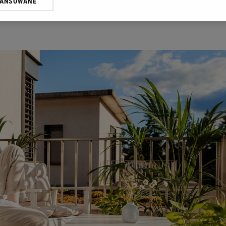
WANSOWANE
żasz też zgodę na zainstalowanie i przechowywanie plików cookie Gazeta.p
gora S.A. na Twoim urządzeniu końcowym. Możesz w każdej chwili zmien
 wywołując narzędzie do zarządzania twoimi preferencjami dot. przetw
ywatności ” w stopce serwisu i przechodząc do „Ustawień Zaawansowan
st także za pomocą ustawień przeglądarki.
rzy i Agora S.A. możemy przetwarzać dane osobowe w następujących cel
 geolokalizacyjnych. Aktywne skanowanie charakterystyki urządzenia do
 na urządzeniu lub dostęp do nich. Spersonalizowane reklamy i treści, p
zanie usług.
Lista Zaufanych Partnerów