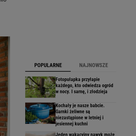
POPULARNE
NAJNOWSZE
Fotopułapka przyłapie
każdego, kto odwiedza ogród
w nocy. I sarnę, i złodzieja
Kochały je nasze babcie.
Garnki żeliwne są
niezastąpione w letniej i
jesiennej kuchni
Jeden wakacyjny nawyk może