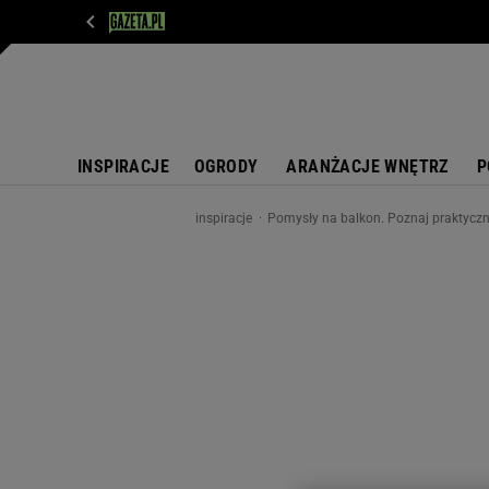
WIADOMOŚCI
NEXT
SPORT
PLOTEK
D
INSPIRACJE
OGRODY
ARANŻACJE WNĘTRZ
P
inspiracje
Pomysły na balkon. Poznaj praktyczn