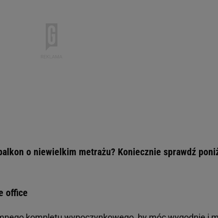
 balkon o niewielkim metrażu? Koniecznie sprawdź poni
 office
omnego kompletu wypoczynkowego, by móc wygodnie i m