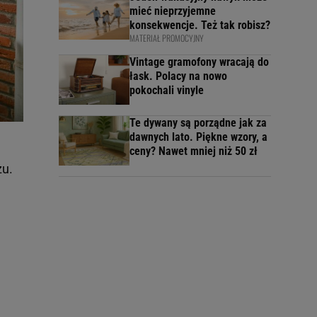
mieć nieprzyjemne
konsekwencje. Też tak robisz?
MATERIAŁ PROMOCYJNY
Vintage gramofony wracają do
łask. Polacy na nowo
pokochali vinyle
Te dywany są porządne jak za
dawnych lato. Piękne wzory, a
ceny? Nawet mniej niż 50 zł
zu.