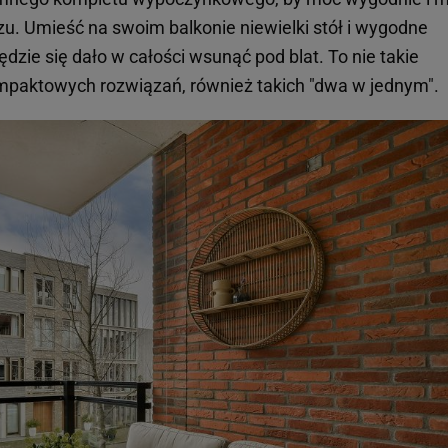
u. Umieść na swoim balkonie niewielki stół i wygodne
 będzie się dało w całości wsunąć pod blat. To nie takie
kompaktowych rozwiązań, również takich "dwa w jednym".