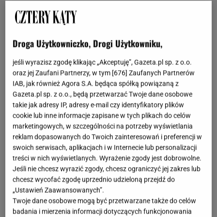
Droga Użytkowniczko, Drogi Użytkowniku,
Sztruks we wnętrzach
jeśli wyrazisz zgodę klikając „Akceptuję”, Gazeta.pl sp. z o.o.
oraz jej Zaufani Partnerzy, w tym [
676
] Zaufanych Partnerów
Sztruks to tkanina, która kojarzona była głównie z
IAB, jak również Agora S.A. będąca spółką powiązaną z
latami 70. i 80., jednak ostatnio powróciła na salony
Gazeta.pl sp. z o.o., będą przetwarzać Twoje dane osobowe
w nowoczesnym wydaniu. Prezentuje się świetnie,
takie jak adresy IP, adresy e-mail czy identyfikatory plików
cookie lub inne informacje zapisane w tych plikach do celów
jest wyjątkowo przyjemna, aksamitna w dotyku,
marketingowych, w szczególności na potrzeby wyświetlania
łatwa w utrzymaniu czystości i, co ważne dla
reklam dopasowanych do Twoich zainteresowań i preferencji w
posiadaczy zwierząt, ma dużą odporność na
swoich serwisach, aplikacjach i w Internecie lub personalizacji
treści w nich wyświetlanych. Wyrażenie zgody jest dobrowolne.
zaciągnięcia pazurami. Dostępny w szerokiej gamie
Jeśli nie chcesz wyrazić zgody, chcesz ograniczyć jej zakres lub
kolorystycznej, od stonowanych beżów i szarości po
chcesz wycofać zgodę uprzednio udzieloną przejdź do
odważne, głębokie barwy, sztruks doskonale
„Ustawień Zaawansowanych”.
Twoje dane osobowe mogą być przetwarzane także do celów
komponuje się z różnymi stylami wnętrzarskimi, od
badania i mierzenia informacji dotyczących funkcjonowania