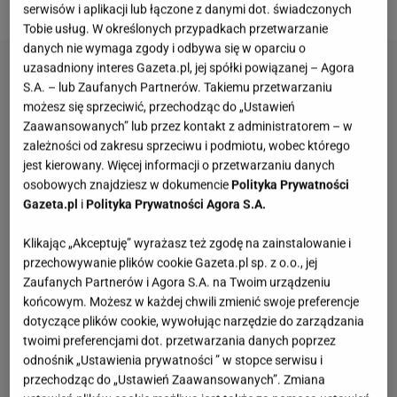
retro po nowoczesne i minimalistyczne.
serwisów i aplikacji lub łączone z danymi dot. świadczonych
Tobie usług. W określonych przypadkach przetwarzanie
danych nie wymaga zgody i odbywa się w oparciu o
uzasadniony interes Gazeta.pl, jej spółki powiązanej – Agora
S.A. – lub Zaufanych Partnerów. Takiemu przetwarzaniu
możesz się sprzeciwić, przechodząc do „Ustawień
Zaawansowanych” lub przez kontakt z administratorem – w
zależności od zakresu sprzeciwu i podmiotu, wobec którego
jest kierowany. Więcej informacji o przetwarzaniu danych
osobowych znajdziesz w dokumencie
Polityka Prywatności
Gazeta.pl
i
Polityka Prywatności Agora S.A.
Klikając „Akceptuję” wyrażasz też zgodę na zainstalowanie i
przechowywanie plików cookie Gazeta.pl sp. z o.o., jej
Zaufanych Partnerów i Agora S.A. na Twoim urządzeniu
końcowym. Możesz w każdej chwili zmienić swoje preferencje
dotyczące plików cookie, wywołując narzędzie do zarządzania
twoimi preferencjami dot. przetwarzania danych poprzez
odnośnik „Ustawienia prywatności ” w stopce serwisu i
przechodząc do „Ustawień Zaawansowanych”. Zmiana