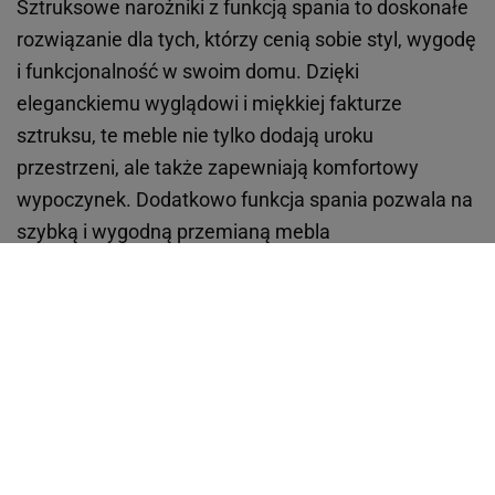
Sztruksowe narożniki z funkcją spania to doskonałe
rozwiązanie dla tych, którzy cenią sobie styl, wygodę
i funkcjonalność w swoim domu. Dzięki
eleganckiemu wyglądowi i miękkiej fakturze
sztruksu, te meble nie tylko dodają uroku
przestrzeni, ale także zapewniają komfortowy
wypoczynek. Dodatkowo funkcja spania pozwala na
szybką i wygodną przemianą mebla
wypoczynkowego w łóżko dla gości. To czyni go
idealnym wyborem dla osób poszukujących
wielofunkcyjnego mebla, który zaoszczędzi miejsce i
zwiększy funkcjonalność pomieszczenia. No i te
obłędne kolory!