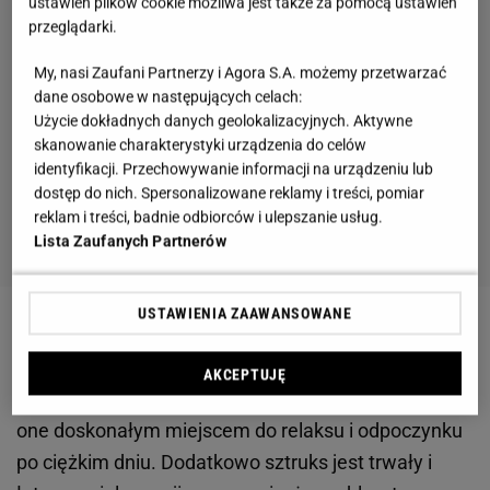
ustawień plików cookie możliwa jest także za pomocą ustawień
przeglądarki.
My, nasi Zaufani Partnerzy i Agora S.A. możemy przetwarzać
dane osobowe w następujących celach:
Użycie dokładnych danych geolokalizacyjnych. Aktywne
skanowanie charakterystyki urządzenia do celów
identyfikacji. Przechowywanie informacji na urządzeniu lub
dostęp do nich. Spersonalizowane reklamy i treści, pomiar
reklam i treści, badnie odbiorców i ulepszanie usług.
Lista Zaufanych Partnerów
USTAWIENIA ZAAWANSOWANE
Sztruksowe meble wypoczynkowe oferują również
niezrównany komfort. Dzięki swojej miękkiej
AKCEPTUJĘ
fakturze i przyjemnemu w dotyku materiałowi, są
one doskonałym miejscem do relaksu i odpoczynku
po ciężkim dniu. Dodatkowo sztruks jest trwały i