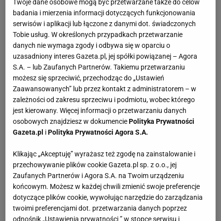
Twoje dane osobowe mogą być przetwarzane także do celów
badania i mierzenia informacji dotyczących funkcjonowania
serwisów i aplikacji lub łączone z danymi dot. świadczonych
Tobie usług. W określonych przypadkach przetwarzanie
danych nie wymaga zgody i odbywa się w oparciu o
uzasadniony interes Gazeta.pl, jej spółki powiązanej – Agora
S.A. – lub Zaufanych Partnerów. Takiemu przetwarzaniu
możesz się sprzeciwić, przechodząc do „Ustawień
Zaawansowanych” lub przez kontakt z administratorem – w
zależności od zakresu sprzeciwu i podmiotu, wobec którego
jest kierowany. Więcej informacji o przetwarzaniu danych
osobowych znajdziesz w dokumencie
Polityka Prywatności
Gazeta.pl
i
Polityka Prywatności Agora S.A.
Klikając „Akceptuję” wyrażasz też zgodę na zainstalowanie i
przechowywanie plików cookie Gazeta.pl sp. z o.o., jej
Zaufanych Partnerów i Agora S.A. na Twoim urządzeniu
końcowym. Możesz w każdej chwili zmienić swoje preferencje
dotyczące plików cookie, wywołując narzędzie do zarządzania
twoimi preferencjami dot. przetwarzania danych poprzez
odnośnik „Ustawienia prywatności ” w stopce serwisu i