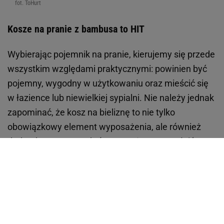
fot. ToHurt
Kosze na pranie z bambusa to HIT
Wybierając pojemnik na pranie, kierujemy się przede
wszystkim względami praktycznymi: powinien być
pojemny, wygodny w użytkowaniu oraz mieścić się
w łazience lub niewielkiej sypialni. Nie należy jednak
zapominać, że kosz na bieliznę to nie tylko
obowiązkowy element wyposażenia, ale również
dodatek, za pomocą którego możesz uzupełnić
wystrój wnętrza.
Bambusowe kosze na bieliznę są wytrzymałe i łatwe
w czyszczeniu. Ponadto, wyglądają bardzo
estetycznie i można je swobodnie dopasować do
innych elementów wystroju łazienki. Dużą zaletą