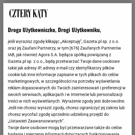
Droga Użytkowniczko, Drogi Użytkowniku,
jeśli wyrazisz zgodę klikając „Akceptuję”, Gazeta.pl sp. z o.o.
oraz jej Zaufani Partnerzy, w tym [
676
] Zaufanych Partnerów
IAB, jak również Agora S.A. będąca spółką powiązaną z
Gazeta.pl sp. z o.o., będą przetwarzać Twoje dane osobowe
takie jak adresy IP, adresy e-mail czy identyfikatory plików
cookie lub inne informacje zapisane w tych plikach do celów
marketingowych, w szczególności na potrzeby wyświetlania
reklam dopasowanych do Twoich zainteresowań i preferencji w
swoich serwisach, aplikacjach i w Internecie lub personalizacji
treści w nich wyświetlanych. Wyrażenie zgody jest dobrowolne.
Jeśli nie chcesz wyrazić zgody, chcesz ograniczyć jej zakres lub
chcesz wycofać zgodę uprzednio udzieloną przejdź do
„Ustawień Zaawansowanych”.
Twoje dane osobowe mogą być przetwarzane także do celów
badania i mierzenia informacji dotyczących funkcjonowania