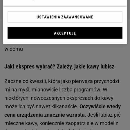
USTAWIENIA ZAAWANSOWANE
Zobacz wideo
4 praktyczne zastosowania filtrów do
AKCEPTUJĘ
kawy - przekonaj się, jak często mogą przydać ci się
w domu
Jaki ekspres wybrać? Zależy, jakie kawy lubisz
Zacznę od kwestii, która jako pierwsza przychodzi
mi na myśl, mianowicie liczba programów. W
niektórych, nowoczesnych ekspresach do kawy
może ich być nawet kilkanaście.
Oczywiście wtedy
cena urządzenia znacznie wzrasta.
Jeśli lubisz pić
mleczne kawy, koniecznie zaopatrz się w model z