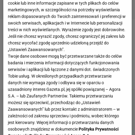
cookie lub inne informacje zapisane w tych plikach do celów
marketingowych, w szczególności na potrzeby wyświetlania
reklam dopasowanych do Twoich zainteresowań i preferencji w
swoich serwisach, aplikacjach i w Internecie lub personalizacji
treści w nich wyświetlanych. Wyrażenie zgody jest dobrowolne.
Posiadanie ekspresu do kawy w domu staje się
Jeśli nie chcesz wyrazić zgody, chcesz ograniczyć jej zakres lub
coraz popularniejsze, a w sklepach wybór jest
chcesz wycofać zgodę uprzednio udzieloną przejdź do
ogromny. Wtedy należy poważnie zastanowić się
„Ustawień Zaawansowanych”.
Twoje dane osobowe mogą być przetwarzane także do celów
nad swoim wyborem. Tutaj chciałabym
skupić się
badania i mierzenia informacji dotyczących funkcjonowania
na najważniejszych funkcjach i elementach
, które
serwisów i aplikacji lub łączone z danymi dot. świadczonych
stanowią podstawę udanego zakupu.
Tobie usług. W określonych przypadkach przetwarzanie
danych nie wymaga zgody i odbywa się w oparciu o
uzasadniony interes Gazeta.pl, jej spółki powiązanej – Agora
S.A. – lub Zaufanych Partnerów. Takiemu przetwarzaniu
możesz się sprzeciwić, przechodząc do „Ustawień
Zaawansowanych” lub przez kontakt z administratorem – w
zależności od zakresu sprzeciwu i podmiotu, wobec którego
jest kierowany. Więcej informacji o przetwarzaniu danych
osobowych znajdziesz w dokumencie
Polityka Prywatności