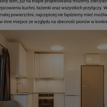
sny dom, już na etapie projektowania możemy zdecydow
iejscowieniu kuchni, łazienki oraz wszystkich przyłączy.
 małej powierzchni, najczęściej nie będziemy mieć możli
i w inne miejsce ze względu na obecność pionów w konkr