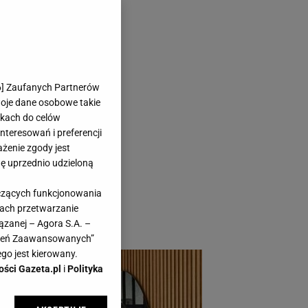
ne triki i
6
] Zaufanych Partnerów
woje dane osobowe takie
likach do celów
teresowań i preferencji
ażenie zgody jest
dę uprzednio udzieloną
asnej
yczących funkcjonowania
dzić małe
kach przetwarzanie
zestrzeń.
ązanej – Agora S.A. –
awień Zaawansowanych”
go jest kierowany.
ości Gazeta.pl
i
Polityka