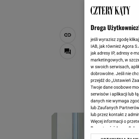
Droga Użytkownicz
Jak urządzi
jeśli wyrazisz zgodę klika
praktyczne 
IAB, jak również Agora S
jak adresy IP, adresy e-m
marketingowych, w szcze
Natalia Latawiec
w swoich serwisach, aplik
22 października 2024, 10:0
dobrowolne. Jeśli nie ch
przejdź do „Ustawień Z
W czasach, w któr
Twoje dane osobowe mogą
nieruchomości, czę
serwisów i aplikacji lub
mieszkanie? Oto ki
danych nie wymaga zgody 
lub Zaufanych Partnerów
lub przez kontakt z admi
Więcej informacji o prz
Prywatności Agora S.A.