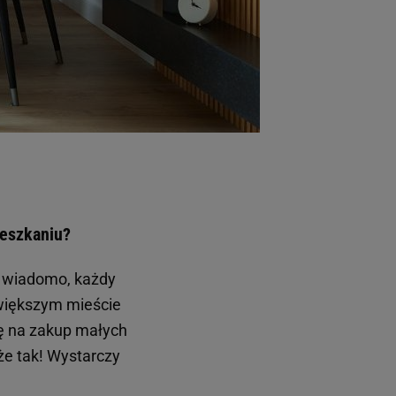
ieszkaniu?
k wiadomo, każdy
 większym mieście
ię na zakup małych
że tak! Wystarczy