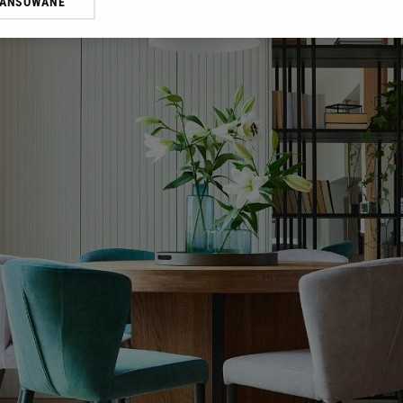
WANSOWANE
żasz też zgodę na zainstalowanie i przechowywanie plików cookie Gazeta.p
gora S.A. na Twoim urządzeniu końcowym. Możesz w każdej chwili zmien
 wywołując narzędzie do zarządzania twoimi preferencjami dot. przetw
ywatności ” w stopce serwisu i przechodząc do „Ustawień Zaawansowan
st także za pomocą ustawień przeglądarki.
rzy i Agora S.A. możemy przetwarzać dane osobowe w następujących cel
 geolokalizacyjnych. Aktywne skanowanie charakterystyki urządzenia do
 na urządzeniu lub dostęp do nich. Spersonalizowane reklamy i treści, p
zanie usług.
Lista Zaufanych Partnerów