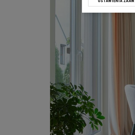
USTAWIENIA ZAA
Klikając „Akceptuję” wyra
Zaufanych Partnerów i A
dotyczące plików cookie,
odnośnik „Ustawienia pr
plików cookie możliwa je
My, nasi Zaufani Partne
Użycie dokładnych danych
Przechowywanie informacji
badnie odbiorców i uleps