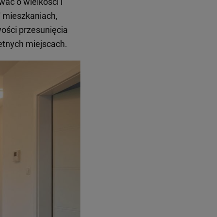
ać o wielkości i
 W mieszkaniach,
wości przesunięcia
etnych miejscach.