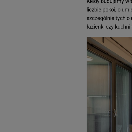
Kiedy budujemy wła
liczbie pokoi, o um
szczególnie tych o
łazienki czy kuchn