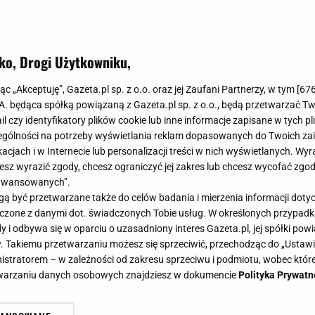
ko, Drogi Użytkowniku,
ć małe mieszkanie 30 m2? Sprawdzo
jąc „Akceptuję”, Gazeta.pl sp. z o.o. oraz jej Zaufani Partnerzy, w tym [
67
porady
.A. będąca spółką powiązaną z Gazeta.pl sp. z o.o., będą przetwarzać T
ail czy identyfikatory plików cookie lub inne informacje zapisane w tych p
gólności na potrzeby wyświetlania reklam dopasowanych do Twoich zain
acjach i w Internecie lub personalizacji treści w nich wyświetlanych. Wyr
0
cesz wyrazić zgody, chcesz ograniczyć jej zakres lub chcesz wycofać zgo
aawansowanych”.
ych większość młodych ludzi ma problem z zakupem wł
 być przetwarzane także do celów badania i mierzenia informacji dot
stym wyborem stają się niewielkie kawalerki. Jak urzą
 łączone z danymi dot. świadczonych Tobie usług. W określonych przypad
lka trików, które pomogą ci zmaksymalizować twoją pr
i odbywa się w oparciu o uzasadniony interes Gazeta.pl, jej spółki powi
. Takiemu przetwarzaniu możesz się sprzeciwić, przechodząc do „Ust
nistratorem – w zależności od zakresu sprzeciwu i podmiotu, wobec które
etwarzaniu danych osobowych znajdziesz w dokumencie
Polityka Prywatn