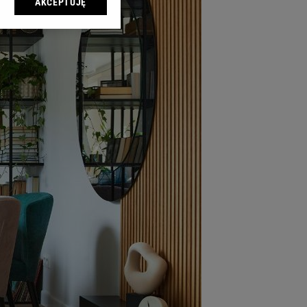
AKCEPTUJĘ
l sp. z o.o., jej
ić swoje preferencje
arzania danych poprzez
ych”. Zmiana ustawień
ach:
 celów identyfikacji.
omiar reklam i treści,