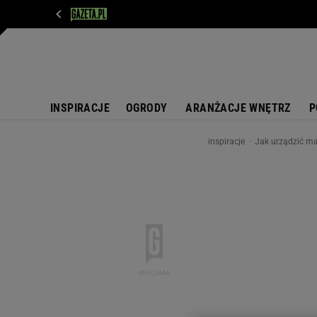
WIADOMOŚCI
NEXT
SPORT
PLOTEK
D
INSPIRACJE
OGRODY
ARANŻACJE WNĘTRZ
P
inspiracje
Jak urządzić ma