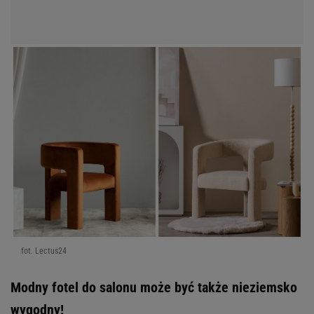
Jesienny niezbędnik
Tanie łóżko
Sztuczne rośliny jak żywe
Kanapy do małego mieszkania
Klimatyczna lampa
Niezbędniki na jesienne chłody
Jesienny balkon
Meble wypoczynkowe
Kino domowe
JAK DZIAŁAJĄ CZTERY KĄTY?
Welur czy len
O nas
Styl boho loft za grosze
Dekoracje jesienne na okna
Fotele gamingowe
Pościel z kory
Stylowe dodatki z Sinsay