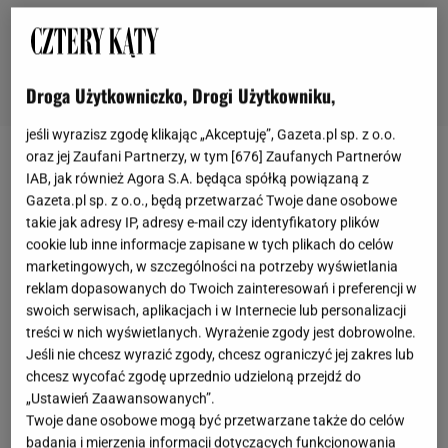
Droga Użytkowniczko, Drogi Użytkowniku,
jeśli wyrazisz zgodę klikając „Akceptuję”, Gazeta.pl sp. z o.o.
oraz jej Zaufani Partnerzy, w tym [
676
] Zaufanych Partnerów
Mody fotel do salonu, czyli jaki?
IAB, jak również Agora S.A. będąca spółką powiązaną z
Gazeta.pl sp. z o.o., będą przetwarzać Twoje dane osobowe
Moda w dziedzinie mebli zmienia się, może nie tak
takie jak adresy IP, adresy e-mail czy identyfikatory plików
cookie lub inne informacje zapisane w tych plikach do celów
dynamicznie jak w przypadku mody, ale również
marketingowych, w szczególności na potrzeby wyświetlania
panują tu trendy. Obecnie bardzo modne są fotele
reklam dopasowanych do Twoich zainteresowań i preferencji w
w stylu vintage, boho i opływowe, organiczne
swoich serwisach, aplikacjach i w Internecie lub personalizacji
treści w nich wyświetlanych. Wyrażenie zgody jest dobrowolne.
kształty. A jaka tkanina obiciowa jest najbardziej na
Jeśli nie chcesz wyrazić zgody, chcesz ograniczyć jej zakres lub
czasie? Zdecydowanie bouclé w kolorach ziemi!
chcesz wycofać zgodę uprzednio udzieloną przejdź do
Wybór materiału zależy jednak mocno od
„Ustawień Zaawansowanych”.
Twoje dane osobowe mogą być przetwarzane także do celów
indywidualnych preferencji oraz stylu, w jakim
badania i mierzenia informacji dotyczących funkcjonowania