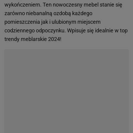
wygodny!
Wygodny i pięknie prezentujący się fotel to ważny
element wyposażenia każdego salonu. Odpowiednio
dobrany model może stać się ulubionym miejscem
do wypoczynku i relaksu. Jaki powinien być idealny
mebel wypoczynkowy? Przede wszystkim wygodny,
musi także pasować do wystroju wnętrza. Poniższe
meble zdecydowanie spełniają te kryteria.
Jeśli dysponujesz większą przestrzenią - śmiało
postaw na rozbudowany, komfortowy fotel, na
którym będziesz mógł przyjąć pozycję półleżącą.
W przypadku mniejszych salonów warto postawić na
fotele o mniejszych gabarytach, które nie będą
przytłaczać przestrzeni. Fotele z niskim
oparciem również są dobrym rozwiązaniem,