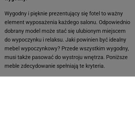
Multicookery
Avanti
Kobieta
Haps
Podróże
Sport
Kultura
Edziecko
Plotek
Gazeta.pl
Poczta
Newsletter
Facebook
RSS
Copyright © Gazeta.pl sp. z o.o.
O Nas
Staże u nas
Reklama
Polityka prywatności
Wszystkie artykuły
Zasady korzystania z portalu
Zgłoś uwagi
Ustawienia prywatności
Właściciel niniejszego serwisu nie wyraża zgody na zwielokrotnianie ani inne