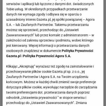
urządzony jest salon. Oprócz ultramodnej boucle,
serwisów i aplikacji lub łączone z danymi dot. świadczonych
popularne są materiały takie jak plecionki oraz
Tobie usług. W określonych przypadkach przetwarzanie
danych nie wymaga zgody i odbywa się w oparciu o
welury. Doskonale wpisują się zarówno w
uzasadniony interes Gazeta.pl, jej spółki powiązanej – Agora
nowoczesne wnętrza, a także te urządzone stylu
S.A. – lub Zaufanych Partnerów. Takiemu przetwarzaniu
skandynawskim, boho, japandi.
możesz się sprzeciwić, przechodząc do „Ustawień
Zaawansowanych” lub przez kontakt z administratorem – w
zależności od zakresu sprzeciwu i podmiotu, wobec którego
jest kierowany. Więcej informacji o przetwarzaniu danych
osobowych znajdziesz w dokumencie
Polityka Prywatności
Gazeta.pl
i
Polityka Prywatności Agora S.A.
Klikając „Akceptuję” wyrażasz też zgodę na zainstalowanie i
przechowywanie plików cookie Gazeta.pl sp. z o.o., jej
Zaufanych Partnerów i Agora S.A. na Twoim urządzeniu
końcowym. Możesz w każdej chwili zmienić swoje preferencje
dotyczące plików cookie, wywołując narzędzie do zarządzania
twoimi preferencjami dot. przetwarzania danych poprzez
odnośnik „Ustawienia prywatności ” w stopce serwisu i
przechodząc do „Ustawień Zaawansowanych”. Zmiana