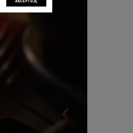
AKCEPTUJĘ
l sp. z o.o., jej
ić swoje preferencje
arzania danych poprzez
ych”. Zmiana ustawień
ach:
 celów identyfikacji.
omiar reklam i treści,