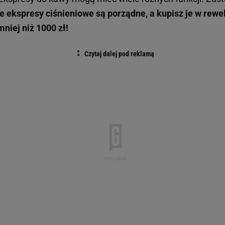
e ekspresy ciśnieniowe są porządne, a kupisz je w rewe
mniej niż 1000 zł!