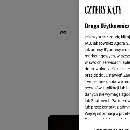
Droga Użytkownicz
Jaki ekspre
jeśli wyrazisz zgodę klika
doskonałyc
IAB, jak również Agora S
jak adresy IP, adresy e-m
marketingowych, w szcze
Agnieszka Hasiec
w swoich serwisach, aplik
7 listopada 2024, 16:51
dobrowolne. Jeśli nie ch
przejdź do „Ustawień Z
Obecnie ekspres d
Twoje dane osobowe mogą
sprzęt do parzenia
serwisów i aplikacji lub
filiżanka będzie s
danych nie wymaga zgody 
lub Zaufanych Partnerów
Podpowiadamy.
lub przez kontakt z admi
Więcej informacji o prz
Prywatności Agora S.A.