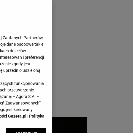
ropozycje w
6
] Zaufanych Partnerów
woje dane osobowe takie
likach do celów
teresowań i preferencji
ażenie zgody jest
dę uprzednio udzieloną
ecydując się na
yczących funkcjonowania
s i sprawi, że każda
kach przetwarzanie
do kawy wybrać?
ązanej – Agora S.A. –
awień Zaawansowanych”
go jest kierowany.
ości Gazeta.pl
i
Polityka