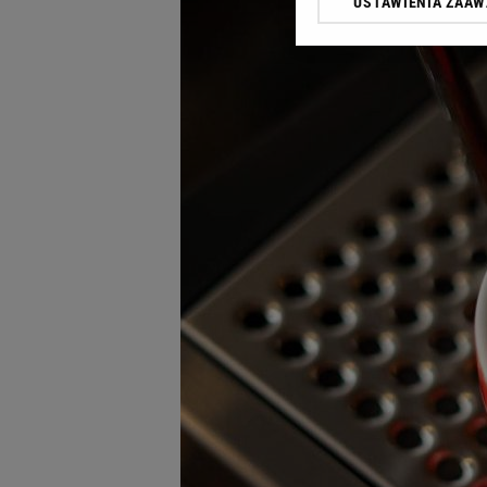
USTAWIENIA ZAA
Klikając „Akceptuję” wyra
Zaufanych Partnerów i A
dotyczące plików cookie,
odnośnik „Ustawienia pr
plików cookie możliwa je
My, nasi Zaufani Partne
Użycie dokładnych danych
Przechowywanie informacji
badnie odbiorców i uleps