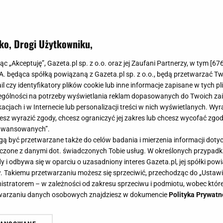
ko, Drogi Użytkowniku,
s do kawy wybrać? Mamy świetne p
jąc „Akceptuję”, Gazeta.pl sp. z o.o. oraz jej Zaufani Partnerzy, w tym [
67
h cenach!
.A. będąca spółką powiązaną z Gazeta.pl sp. z o.o., będą przetwarzać T
ail czy identyfikatory plików cookie lub inne informacje zapisane w tych p
gólności na potrzeby wyświetlania reklam dopasowanych do Twoich zain
acjach i w Internecie lub personalizacji treści w nich wyświetlanych. Wyr
cesz wyrazić zgody, chcesz ograniczyć jej zakres lub chcesz wycofać zgo
aawansowanych”.
o kawy staje się standardem w każdym polskim domu. D
 być przetwarzane także do celów badania i mierzenia informacji dot
 kawy, warto poszukać takiego, który oszczędzi nasz cza
 łączone z danymi dot. świadczonych Tobie usług. W określonych przypad
makowała równie dobrze, jak w kawiarni. Jaki ekspres 
i odbywa się w oparciu o uzasadniony interes Gazeta.pl, jej spółki powi
. Takiemu przetwarzaniu możesz się sprzeciwić, przechodząc do „Ust
nistratorem – w zależności od zakresu sprzeciwu i podmiotu, wobec które
etwarzaniu danych osobowych znajdziesz w dokumencie
Polityka Prywatn