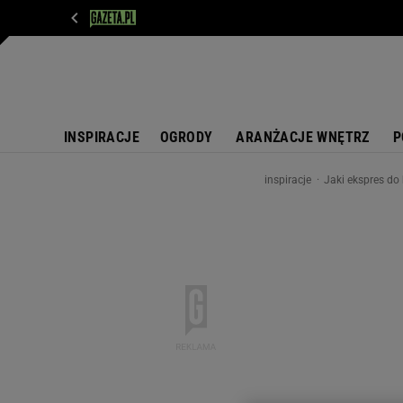
WIADOMOŚCI
NEXT
SPORT
PLOTEK
D
INSPIRACJE
OGRODY
ARANŻACJE WNĘTRZ
P
inspiracje
Jaki ekspres d