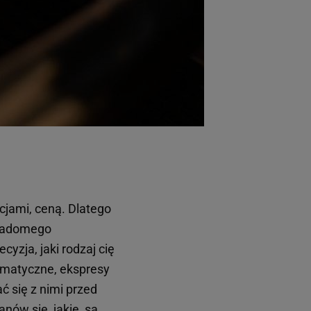
cjami, ceną. Dlatego
świadomego
yzja, jaki rodzaj cię
omatyczne, ekspresy
ć się z nimi przed
anów się, jakie są