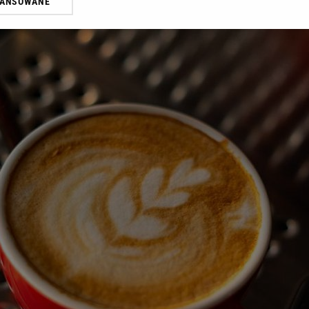
WANSOWANE
żasz też zgodę na zainstalowanie i przechowywanie plików cookie Gazeta.p
gora S.A. na Twoim urządzeniu końcowym. Możesz w każdej chwili zmien
 wywołując narzędzie do zarządzania twoimi preferencjami dot. przetw
ywatności ” w stopce serwisu i przechodząc do „Ustawień Zaawansowan
st także za pomocą ustawień przeglądarki.
rzy i Agora S.A. możemy przetwarzać dane osobowe w następujących cel
 geolokalizacyjnych. Aktywne skanowanie charakterystyki urządzenia do
 na urządzeniu lub dostęp do nich. Spersonalizowane reklamy i treści, p
zanie usług.
Lista Zaufanych Partnerów