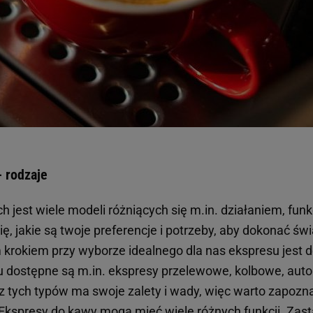
 rodzaje
 jest wiele modeli różniących się m.in. działaniem, funk
ię, jakie są twoje preferencje i potrzeby, aby dokonać 
rokiem przy wyborze idealnego dla nas ekspresu jest dec
ku dostępne są m.in. ekspresy przelewowe, kolbowe, aut
z tych typów ma swoje zalety i wady, więc warto zapozna
 Ekspresy do kawy mogą mieć wiele różnych funkcji. Zast