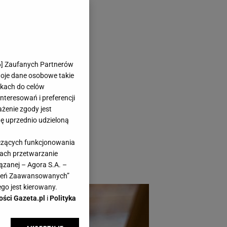
anych
6
] Zaufanych Partnerów
 sposobem
woje dane osobowe takie
likach do celów
teresowań i preferencji
ażenie zgody jest
dę uprzednio udzieloną
cie, którzy mogą
yczących funkcjonowania
cie z tym sposobem
kach przetwarzanie
ązanej – Agora S.A. –
awień Zaawansowanych”
go jest kierowany.
ości Gazeta.pl
i
Polityka