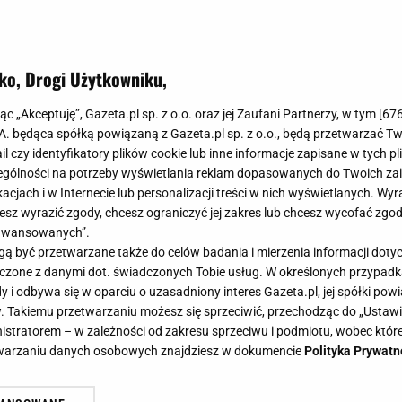
ko, Drogi Użytkowniku,
ają się do naszych piwnic. Niechci
jąc „Akceptuję”, Gazeta.pl sp. z o.o. oraz jej Zaufani Partnerzy, w tym [
67
pozbędziesz się tym amerykańskim
.A. będąca spółką powiązaną z Gazeta.pl sp. z o.o., będą przetwarzać T
ail czy identyfikatory plików cookie lub inne informacje zapisane w tych p
gólności na potrzeby wyświetlania reklam dopasowanych do Twoich zain
acjach i w Internecie lub personalizacji treści w nich wyświetlanych. Wyr
cesz wyrazić zgody, chcesz ograniczyć jej zakres lub chcesz wycofać zgo
aawansowanych”.
naszym domu schronienia szukają mali, nieproszeni goś
 być przetwarzane także do celów badania i mierzenia informacji dot
 szkody w kuchennych zapasach i nie tylko. Na szczęś
 łączone z danymi dot. świadczonych Tobie usług. W określonych przypad
od razu.
i odbywa się w oparciu o uzasadniony interes Gazeta.pl, jej spółki powi
. Takiemu przetwarzaniu możesz się sprzeciwić, przechodząc do „Ust
nistratorem – w zależności od zakresu sprzeciwu i podmiotu, wobec które
etwarzaniu danych osobowych znajdziesz w dokumencie
Polityka Prywatn