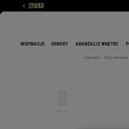
WIADOMOŚCI
NEXT
SPORT
PLOTEK
D
INSPIRACJE
OGRODY
ARANŻACJE WNĘTRZ
P
inspiracje
Zimą zakradają 