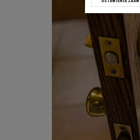
USTAWIENIA ZAA
Klikając „Akceptuję” wyra
Zaufanych Partnerów i A
dotyczące plików cookie,
odnośnik „Ustawienia pr
plików cookie możliwa je
My, nasi Zaufani Partne
Użycie dokładnych danych
Przechowywanie informacji
badnie odbiorców i uleps