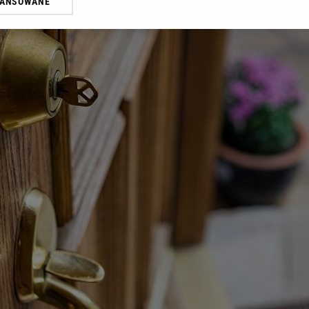
WANSOWANE
żasz też zgodę na zainstalowanie i przechowywanie plików cookie Gazeta.p
gora S.A. na Twoim urządzeniu końcowym. Możesz w każdej chwili zmien
 wywołując narzędzie do zarządzania twoimi preferencjami dot. przetw
ywatności ” w stopce serwisu i przechodząc do „Ustawień Zaawansowan
st także za pomocą ustawień przeglądarki.
rzy i Agora S.A. możemy przetwarzać dane osobowe w następujących cel
 geolokalizacyjnych. Aktywne skanowanie charakterystyki urządzenia do
 na urządzeniu lub dostęp do nich. Spersonalizowane reklamy i treści, p
zanie usług.
Lista Zaufanych Partnerów