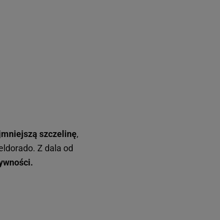
jmniejszą szczelinę
,
eldorado. Z dala od
ywności.