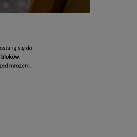
ostaną się do
i
bloków
.
przed mrozem.