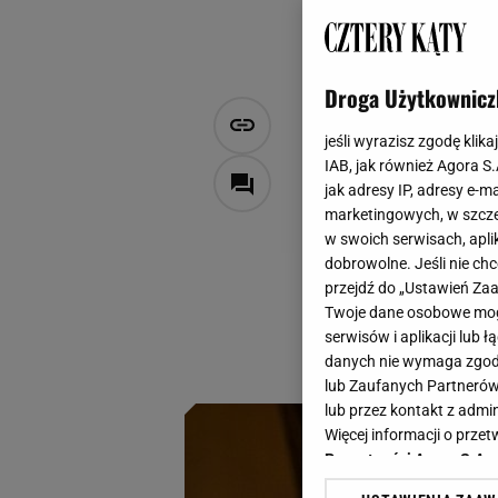
Droga Użytkownicz
Zimą zakrad
jeśli wyrazisz zgodę klika
lokatorów 
IAB, jak również Agora S
jak adresy IP, adresy e-m
marketingowych, w szcze
Magdalena Pastwa
w swoich serwisach, aplik
21 grudnia 2024, 18:00
dobrowolne. Jeśli nie ch
przejdź do „Ustawień Z
Jesienią i zimą w 
Twoje dane osobowe mogą
wyrządzić poważne
serwisów i aplikacji lub
pozbywam się ich 
danych nie wymaga zgody 
lub Zaufanych Partnerów
lub przez kontakt z admi
Więcej informacji o prz
Prywatności Agora S.A.