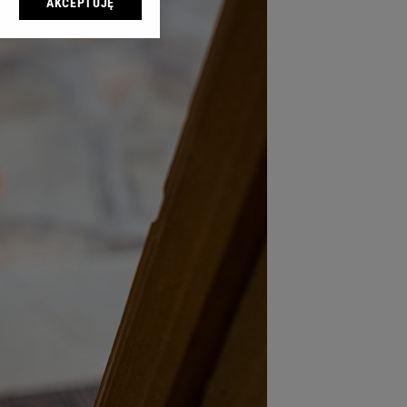
AKCEPTUJĘ
l sp. z o.o., jej
ić swoje preferencje
arzania danych poprzez
ych”. Zmiana ustawień
ach:
 celów identyfikacji.
omiar reklam i treści,