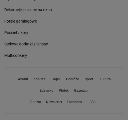
Dekoracje jesienne na okna
Fotele gamingowe
Pościel z kory
Stylowe dodatki z Sinsay
Multicookery
Avanti
Kobieta
Haps
Podróże
Sport
Kultura
Edziecko
Plotek
Gazeta.pl
Poczta
Newsletter
Facebook
RSS
Copyright © Gazeta.pl sp. z o.o.