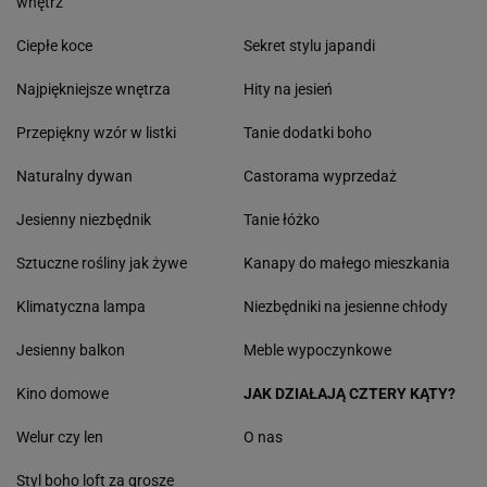
wnętrz
Ciepłe koce
Sekret stylu japandi
Najpiękniejsze wnętrza
Hity na jesień
Przepiękny wzór w listki
Tanie dodatki boho
Naturalny dywan
Castorama wyprzedaż
Jesienny niezbędnik
Tanie łóżko
Sztuczne rośliny jak żywe
Kanapy do małego mieszkania
Klimatyczna lampa
Niezbędniki na jesienne chłody
Jesienny balkon
Meble wypoczynkowe
Kino domowe
JAK DZIAŁAJĄ CZTERY KĄTY?
Welur czy len
O nas
Styl boho loft za grosze