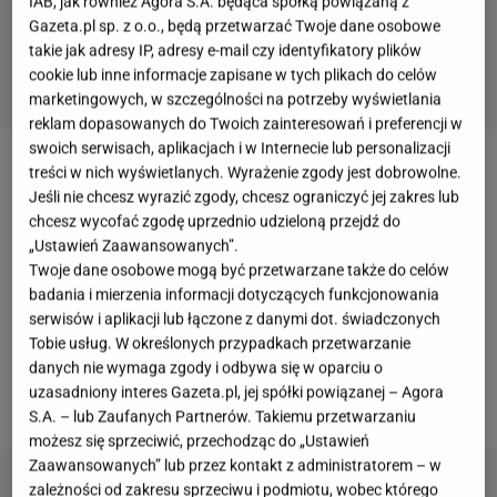
IAB, jak również Agora S.A. będąca spółką powiązaną z
Gazeta.pl sp. z o.o., będą przetwarzać Twoje dane osobowe
takie jak adresy IP, adresy e-mail czy identyfikatory plików
cookie lub inne informacje zapisane w tych plikach do celów
marketingowych, w szczególności na potrzeby wyświetlania
reklam dopasowanych do Twoich zainteresowań i preferencji w
swoich serwisach, aplikacjach i w Internecie lub personalizacji
treści w nich wyświetlanych. Wyrażenie zgody jest dobrowolne.
Szafki pod umywalkę – więcej niż miejsce na
Jeśli nie chcesz wyrazić zgody, chcesz ograniczyć jej zakres lub
kosmetyki
chcesz wycofać zgodę uprzednio udzieloną przejdź do
„Ustawień Zaawansowanych”.
Szafka pod umywalkę Merkury Market
to klasyka,
Twoje dane osobowe mogą być przetwarzane także do celów
badania i mierzenia informacji dotyczących funkcjonowania
która sprawdza się w każdej łazience. Dzięki swojej
serwisów i aplikacji lub łączone z danymi dot. świadczonych
funkcjonalności potrafi zmieścić więcej, niż się
Tobie usług. W określonych przypadkach przetwarzanie
spodziewamy. Klucz do sukcesu to odpowiednia
danych nie wymaga zgody i odbywa się w oparciu o
uzasadniony interes Gazeta.pl, jej spółki powiązanej – Agora
organizacja wnętrza takiej szafki.
S.A. – lub Zaufanych Partnerów. Takiemu przetwarzaniu
możesz się sprzeciwić, przechodząc do „Ustawień
Zaawansowanych” lub przez kontakt z administratorem – w
zależności od zakresu sprzeciwu i podmiotu, wobec którego