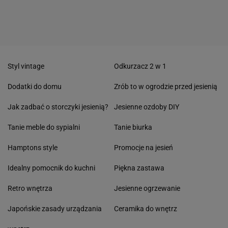
Styl vintage
Odkurzacz 2 w 1
Dodatki do domu
Zrób to w ogrodzie przed jesienią
Jak zadbać o storczyki jesienią?
Jesienne ozdoby DIY
Tanie meble do sypialni
Tanie biurka
Hamptons style
Promocje na jesień
Idealny pomocnik do kuchni
Piękna zastawa
Retro wnętrza
Jesienne ogrzewanie
Japońskie zasady urządzania
Ceramika do wnętrz