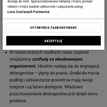
dostęp do nich. Spersonalizowane reklamy i treści, pomiar
reklam i treści, badnie odbiorców i ulepszanie usług.
Lista Zaufanych Partnerów
USTAWIENIA ZAAWANSOWANE
AKCEPTUJĘ
W nowoczesnych szafkach coraz częściej
znajdziemy
szuflady ze wbudowanymi
organizerami
. Idealnie nadają się do segregacji
detergentów – płyny do prania, środki do mycia
podłóg i odświeżacze powietrza mają swoje
miejsce i są łatwo dostępne. Właściwe
przechowywanie detergentów jest dzięki temu
prostsze.