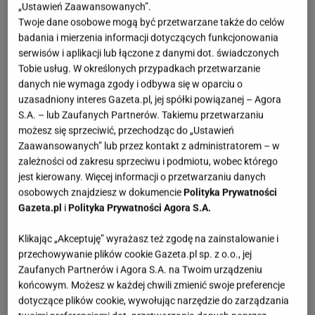
„Ustawień Zaawansowanych”.
Twoje dane osobowe mogą być przetwarzane także do celów
Łazienka zachwyca formami i połączeniami
badania i mierzenia informacji dotyczących funkcjonowania
kolorystycznymi
serwisów i aplikacji lub łączone z danymi dot. świadczonych
Tobie usług. W określonych przypadkach przetwarzanie
danych nie wymaga zgody i odbywa się w oparciu o
Na początek zajrzyjmy do łazienki Olgi. Przestrzeń
uzasadniony interes Gazeta.pl, jej spółki powiązanej – Agora
jest dopieszczona w najmniejszym detalu. Mamy tu
S.A. – lub Zaufanych Partnerów. Takiemu przetwarzaniu
bardzo modne lustro o nieregularnych kształtach,
możesz się sprzeciwić, przechodząc do „Ustawień
Zaawansowanych” lub przez kontakt z administratorem – w
prawdziwy hit 2024 i 2025 roku. Zachwyca nas też
zależności od zakresu sprzeciwu i podmiotu, wobec którego
kolorystyka, odcienie morelowe łączą się z kolorem
jest kierowany. Więcej informacji o przetwarzaniu danych
terakoty oraz drewnem. Są też białe drobne kafelki
osobowych znajdziesz w dokumencie
Polityka Prywatności
Gazeta.pl
i
Polityka Prywatności Agora S.A.
z ciemnymi fugami. Musimy przyznać, że to
odważna mieszanka, ale całość daje efekt wow! Nie
Klikając „Akceptuję” wyrażasz też zgodę na zainstalowanie i
brakuje tu wyrazistych dodatków w postaci
przechowywanie plików cookie Gazeta.pl sp. z o.o., jej
Zaufanych Partnerów i Agora S.A. na Twoim urządzeniu
designerskich wazonów, oryginalnych uchwytów
końcowym. Możesz w każdej chwili zmienić swoje preferencje
meblowych, kolorowych pojemników do
dotyczące plików cookie, wywołując narzędzie do zarządzania
przechowywania. Łazienka wygląda jak z bajki!