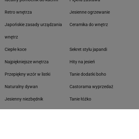
Retro wnętrza
Jesienne ogrzewanie
Japońskie zasady urządzania
Ceramika do wnętrz
wnętrz
Ciepłe koce
Sekret stylu japandi
Najpiękniejsze wnętrza
Hity na jesień
Przepiękny wzór w listki
Tanie dodatki boho
Naturalny dywan
Castorama wyprzedaż
Jesienny niezbędnik
Tanie łóżko
Sztuczne rośliny jak żywe
Kanapy do małego mieszkania
Klimatyczna lampa
Niezbędniki na jesienne chłody
Jesienny balkon
Meble wypoczynkowe