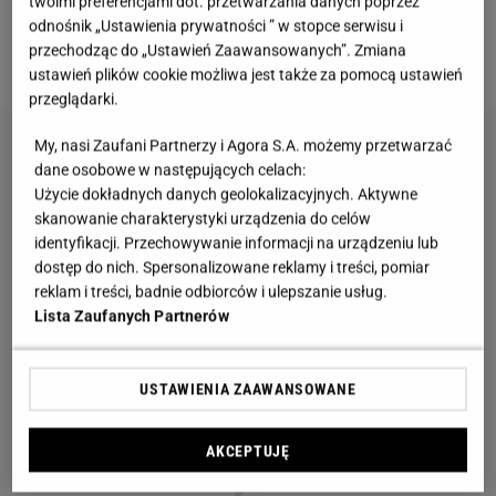
twoimi preferencjami dot. przetwarzania danych poprzez
odnośnik „Ustawienia prywatności ” w stopce serwisu i
Wiemy, że projektem zajęło się studio Craft of
przechodząc do „Ustawień Zaawansowanych”. Zmiana
Interior.
ustawień plików cookie możliwa jest także za pomocą ustawień
przeglądarki.
My, nasi Zaufani Partnerzy i Agora S.A. możemy przetwarzać
dane osobowe w następujących celach:
Użycie dokładnych danych geolokalizacyjnych. Aktywne
skanowanie charakterystyki urządzenia do celów
identyfikacji. Przechowywanie informacji na urządzeniu lub
dostęp do nich. Spersonalizowane reklamy i treści, pomiar
reklam i treści, badnie odbiorców i ulepszanie usług.
Lista Zaufanych Partnerów
USTAWIENIA ZAAWANSOWANE
AKCEPTUJĘ