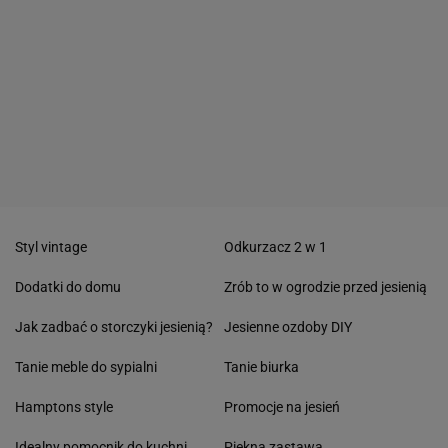
Styl vintage
Odkurzacz 2 w 1
Dodatki do domu
Zrób to w ogrodzie przed jesienią
Jak zadbać o storczyki jesienią?
Jesienne ozdoby DIY
Tanie meble do sypialni
Tanie biurka
Hamptons style
Promocje na jesień
Idealny pomocnik do kuchni
Piękna zastawa