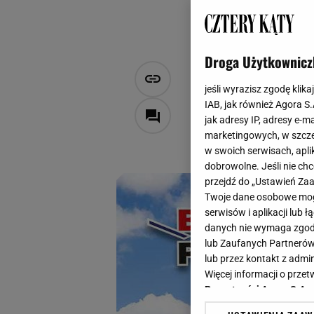
Droga Użytkownicz
Remont czy 
jeśli wyrazisz zgodę klika
pokryć dach
IAB, jak również Agora S
jak adresy IP, adresy e-m
marketingowych, w szcze
MATERIAŁ PROMOCYJNY
w swoich serwisach, aplik
10 marca 2025, 17:15
dobrowolne. Jeśli nie ch
przejdź do „Ustawień Z
Twoje dane osobowe mogą
serwisów i aplikacji lub
danych nie wymaga zgody 
lub Zaufanych Partnerów
lub przez kontakt z admi
Więcej informacji o prz
Prywatności Agora S.A.