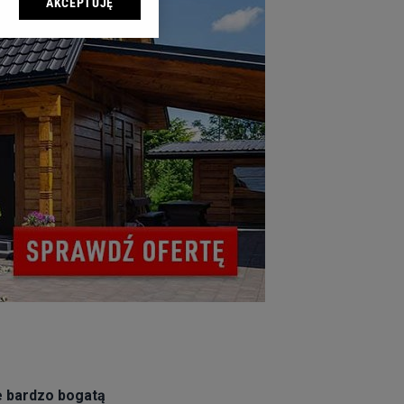
AKCEPTUJĘ
l sp. z o.o., jej
ić swoje preferencje
arzania danych poprzez
ych”. Zmiana ustawień
ach:
 celów identyfikacji.
omiar reklam i treści,