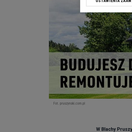
USTAWIENIA ZAA
Klikając „Akceptuję” wyra
Zaufanych Partnerów i A
dotyczące plików cookie,
odnośnik „Ustawienia pr
plików cookie możliwa je
My, nasi Zaufani Partne
Użycie dokładnych danych
Przechowywanie informacji
badnie odbiorców i uleps
Fot. pruszynski.com.pl