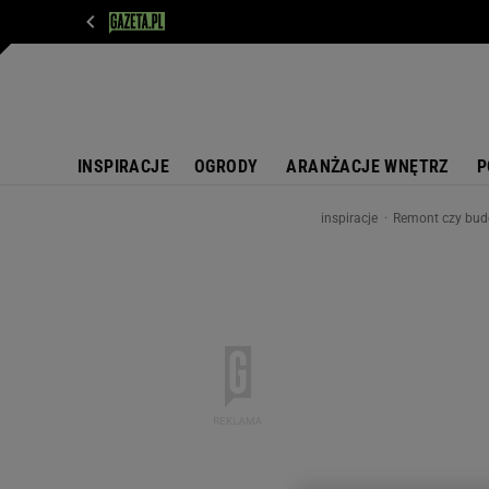
WIADOMOŚCI
NEXT
SPORT
PLOTEK
D
INSPIRACJE
OGRODY
ARANŻACJE WNĘTRZ
P
inspiracje
Remont czy budo