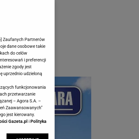
etną ofertę
6
] Zaufanych Partnerów
opcji
woje dane osobowe takie
likach do celów
teresowań i preferencji
ażenie zgody jest
dę uprzednio udzieloną
yczących funkcjonowania
kach przetwarzanie
ązanej – Agora S.A. –
awień Zaawansowanych”
go jest kierowany.
ości Gazeta.pl
i
Polityka