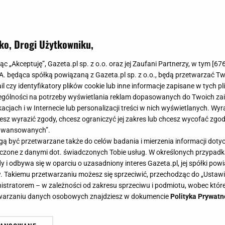
ko, Drogi Użytkowniku,
budowa? Blachy Pruszyński ma świ
jąc „Akceptuję”, Gazeta.pl sp. z o.o. oraz jej Zaufani Partnerzy, w tym [
67
owych. Blacha na rąbek to jedna z 
.A. będąca spółką powiązaną z Gazeta.pl sp. z o.o., będą przetwarzać T
ail czy identyfikatory plików cookie lub inne informacje zapisane w tych p
gólności na potrzeby wyświetlania reklam dopasowanych do Twoich zain
acjach i w Internecie lub personalizacji treści w nich wyświetlanych. Wyr
cesz wyrazić zgody, chcesz ograniczyć jej zakres lub chcesz wycofać zgo
aawansowanych”.
 być przetwarzane także do celów badania i mierzenia informacji dot
 łączone z danymi dot. świadczonych Tobie usług. W określonych przypad
i odbywa się w oparciu o uzasadniony interes Gazeta.pl, jej spółki powi
. Takiemu przetwarzaniu możesz się sprzeciwić, przechodząc do „Ust
nistratorem – w zależności od zakresu sprzeciwu i podmiotu, wobec które
etwarzaniu danych osobowych znajdziesz w dokumencie
Polityka Prywatn