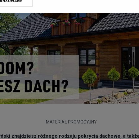
WANSOWANE
żasz też zgodę na zainstalowanie i przechowywanie plików cookie Gazeta.p
gora S.A. na Twoim urządzeniu końcowym. Możesz w każdej chwili zmien
 wywołując narzędzie do zarządzania twoimi preferencjami dot. przetw
ywatności ” w stopce serwisu i przechodząc do „Ustawień Zaawansowan
st także za pomocą ustawień przeglądarki.
rzy i Agora S.A. możemy przetwarzać dane osobowe w następujących cel
 geolokalizacyjnych. Aktywne skanowanie charakterystyki urządzenia do
 na urządzeniu lub dostęp do nich. Spersonalizowane reklamy i treści, p
zanie usług.
Lista Zaufanych Partnerów