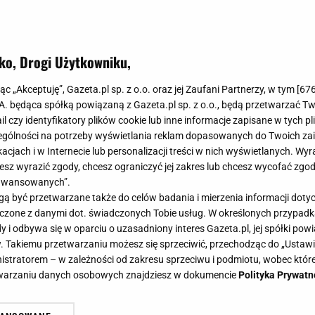
ko, Drogi Użytkowniku,
j balkon oraz taras na nowy sezon
jąc „Akceptuję”, Gazeta.pl sp. z o.o. oraz jej Zaufani Partnerzy, w tym [
67
entów, oprócz mebli ogrodowych, 
.A. będąca spółką powiązaną z Gazeta.pl sp. z o.o., będą przetwarzać T
ail czy identyfikatory plików cookie lub inne informacje zapisane w tych p
gólności na potrzeby wyświetlania reklam dopasowanych do Twoich zain
acjach i w Internecie lub personalizacji treści w nich wyświetlanych. Wyr
cesz wyrazić zgody, chcesz ograniczyć jej zakres lub chcesz wycofać zgo
aawansowanych”.
 być przetwarzane także do celów badania i mierzenia informacji dot
ciepłych dni. To doskonały moment, aby zabrać się za 
 łączone z danymi dot. świadczonych Tobie usług. W określonych przypad
i odbywa się w oparciu o uzasadniony interes Gazeta.pl, jej spółki powi
trznych. Meble ogrodowe to oczywiście element obowi
. Takiemu przetwarzaniu możesz się sprzeciwić, przechodząc do „Ust
może zabraknąć na balkonie i tarasie.
nistratorem – w zależności od zakresu sprzeciwu i podmiotu, wobec które
etwarzaniu danych osobowych znajdziesz w dokumencie
Polityka Prywatn