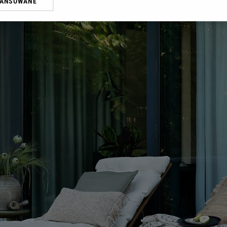
WANSOWANE
żasz też zgodę na zainstalowanie i przechowywanie plików cookie Gazeta.p
gora S.A. na Twoim urządzeniu końcowym. Możesz w każdej chwili zmien
 wywołując narzędzie do zarządzania twoimi preferencjami dot. przetw
ywatności ” w stopce serwisu i przechodząc do „Ustawień Zaawansowan
st także za pomocą ustawień przeglądarki.
rzy i Agora S.A. możemy przetwarzać dane osobowe w następujących cel
 geolokalizacyjnych. Aktywne skanowanie charakterystyki urządzenia do
 na urządzeniu lub dostęp do nich. Spersonalizowane reklamy i treści, p
zanie usług.
Lista Zaufanych Partnerów