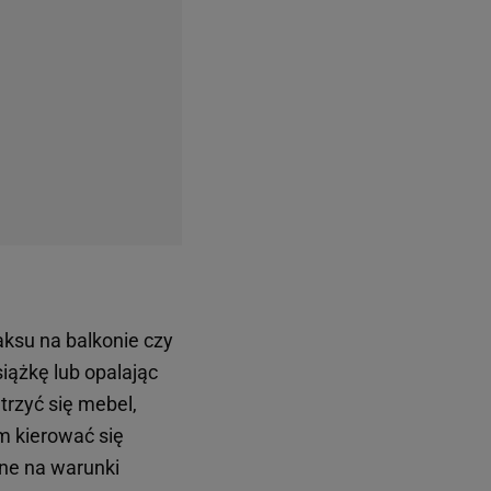
aksu na balkonie czy
siążkę lub opalając
rzyć się mebel,
m kierować się
rne na warunki