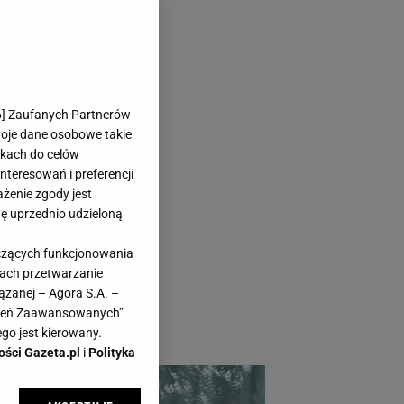
. Sprawdź,
6
] Zaufanych Partnerów
nie może tam
woje dane osobowe takie
likach do celów
teresowań i preferencji
ażenie zgody jest
dę uprzednio udzieloną
yczących funkcjonowania
aranżacje
kach przetwarzanie
ązanej – Agora S.A. –
ązkowy. Zobacz,
awień Zaawansowanych”
go jest kierowany.
ości Gazeta.pl
i
Polityka