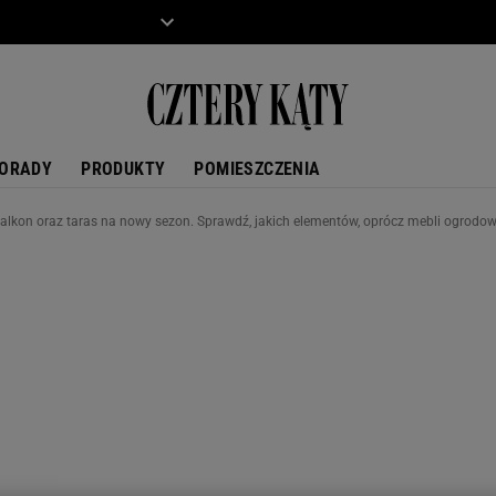
ZIECKO
MOTO
ORADY
PRODUKTY
POMIESZCZENIA
lkon oraz taras na nowy sezon. Sprawdź, jakich elementów, oprócz mebli ogrodo