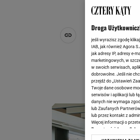
Droga Użytkownicz
Oto POLA - 
jeśli wyrazisz zgodę klika
Wspaniałe p
IAB, jak również Agora S
jak adresy IP, adresy e-m
marketingowych, w szcze
Agnieszka Hasiec
w swoich serwisach, aplik
20 marca 2025, 14:27
dobrowolne. Jeśli nie ch
przejdź do „Ustawień Z
Pani Jurek chyba n
Twoje dane osobowe mogą
wnętrze. Teraz art
serwisów i aplikacji lub
danych nie wymaga zgody 
lub Zaufanych Partnerów
lub przez kontakt z admi
Więcej informacji o prz
Prywatności Agora S.A.