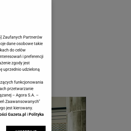
 Pani Jurek.
6
] Zaufanych Partnerów
woje dane osobowe takie
likach do celów
teresowań i preferencji
ażenie zgody jest
dę uprzednio udzieloną
ią niejedno polskie
yczących funkcjonowania
kach przetwarzanie
ązanej – Agora S.A. –
awień Zaawansowanych”
go jest kierowany.
ości Gazeta.pl
i
Polityka