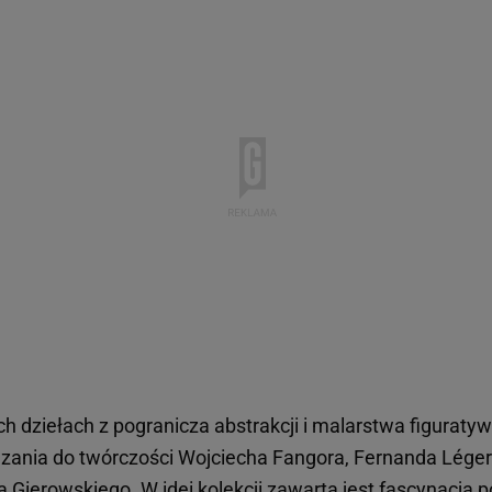
h dziełach z pogranicza abstrakcji i malarstwa figuraty
ania do twórczości Wojciecha Fangora, Fernanda Léger
a Gierowskiego. W idei kolekcji zawarta jest fascynacja