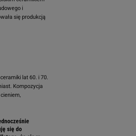
udowego i
wała się produkcją
eramiki lat 60. i 70.
 miast. Kompozycja
 cieniem,
jednocześnie
ję się do