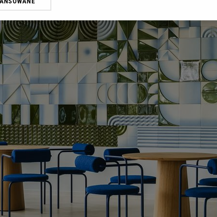
WANSOWANE
żasz też zgodę na zainstalowanie i przechowywanie plików cookie Gazeta.p
gora S.A. na Twoim urządzeniu końcowym. Możesz w każdej chwili zmien
 wywołując narzędzie do zarządzania twoimi preferencjami dot. przetw
ywatności ” w stopce serwisu i przechodząc do „Ustawień Zaawansowan
st także za pomocą ustawień przeglądarki.
rzy i Agora S.A. możemy przetwarzać dane osobowe w następujących cel
 geolokalizacyjnych. Aktywne skanowanie charakterystyki urządzenia do
 na urządzeniu lub dostęp do nich. Spersonalizowane reklamy i treści, p
zanie usług.
Lista Zaufanych Partnerów