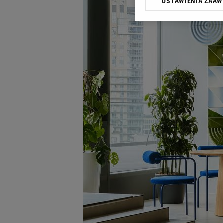
USTAWIENIA ZAA
Klikając „Akceptuję” wyra
Zaufanych Partnerów i A
dotyczące plików cookie,
odnośnik „Ustawienia pr
plików cookie możliwa je
My, nasi Zaufani Partne
Użycie dokładnych danych
Przechowywanie informacji
badnie odbiorców i uleps