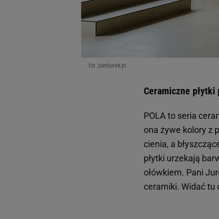
fot. panijurek.pl
Ceramiczne płytki 
POLA to seria cera
ona żywe kolory z 
cienia, a błyszcząc
płytki urzekają bar
ołówkiem. Pani Jur
ceramiki. Widać tu