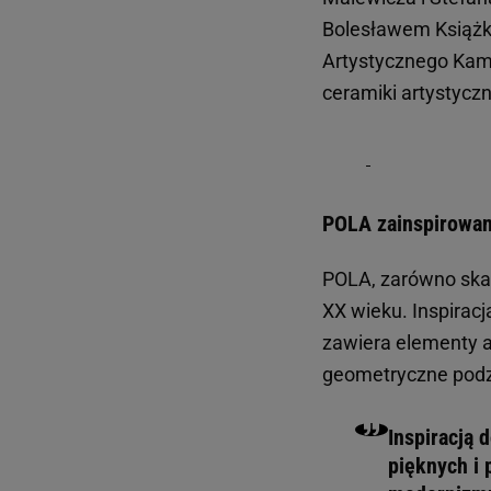
Bolesławem Książki
Artystycznego Kami
ceramiki artystyczn
POLA zainspirowan
POLA, zarówno skalą
XX wieku. Inspiracj
zawiera elementy ar
geometryczne podzia
Inspiracją 
pięknych i 