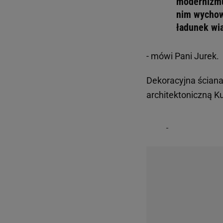
modernizmu 
nim wychow
ładunek wia
- mówi Pani Jurek.
Dekoracyjna ścian
architektoniczną K