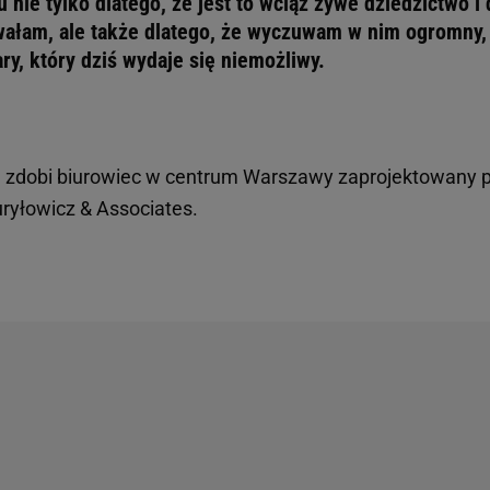
nie tylko dlatego, że jest to wciąż żywe dziedzictwo i 
ałam, ale także dlatego, że wyczuwam w nim ogromny,
ry, który dziś wydaje się niemożliwy.
a zdobi biurowiec w centrum Warszawy zaprojektowany 
uryłowicz & Associates.