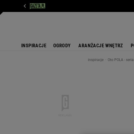
WIADOMOŚCI
NEXT
SPORT
PLOTEK
D
INSPIRACJE
OGRODY
ARANŻACJE WNĘTRZ
P
inspiracje
Oto POLA - seria