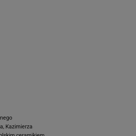
wnego
a, Kazimierza
 polskim ceramikiem