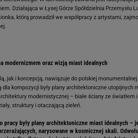
em. Działająca w Łysej Górze Spółdzielnia Przemysłu L
onka, którą prowadził we współpracy z artystami, zajmo
ej.
a modernizmem oraz wizją miast idealnych
, jak i koncepcją, nawiązuje do polskiej monumentalnej c
ą dla kompozycji były plany architektoniczne utopijnych
chitektury modernistycznej – białe ściany ze światłem i
ły, struktury i otaczającą zieleń.
do pracy były plany architektoniczne miast idealnych – 
przerażających, narysowane w kosmicznej skali. Odwołu