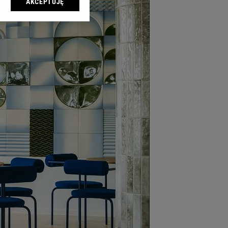
AKCEPTUJĘ
l sp. z o.o., jej
ić swoje preferencje
arzania danych poprzez
ych”. Zmiana ustawień
ach:
 celów identyfikacji.
omiar reklam i treści,