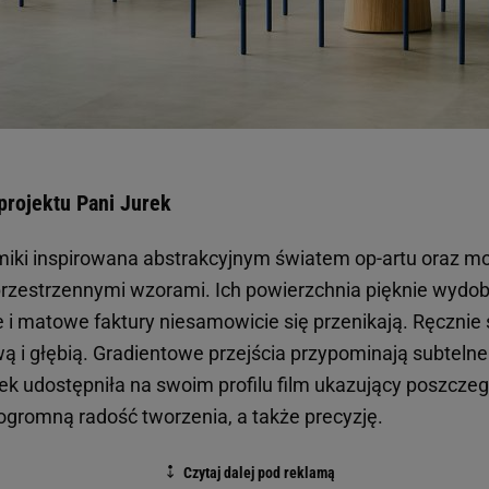
projektu Pani Jurek
miki inspirowana abstrakcyjnym światem op-artu oraz 
przestrzennymi wzorami. Ich powierzchnia pięknie wydob
e i matowe faktury niesamowicie się przenikają. Ręcznie 
wą i głębią. Gradientowe przejścia przypominają subteln
ek udostępniła na swoim profilu film ukazujący poszcze
 ogromną radość tworzenia, a także precyzję.