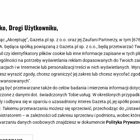
ko, Drogi Użytkowniku,
seria ceramicznych płytek projektu
jąc „Akceptuję”, Gazeta.pl sp. z o.o. oraz jej Zaufani Partnerzy, w tym [
67
olskie rzemiosło!
.A. będąca spółką powiązaną z Gazeta.pl sp. z o.o., będą przetwarzać T
ail czy identyfikatory plików cookie lub inne informacje zapisane w tych p
gólności na potrzeby wyświetlania reklam dopasowanych do Twoich zain
acjach i w Internecie lub personalizacji treści w nich wyświetlanych. Wyr
cesz wyrazić zgody, chcesz ograniczyć jej zakres lub chcesz wycofać zgo
aawansowanych”.
ikomu nie trzeba przedstawiać. Lampy jej projektu zdob
 być przetwarzane także do celów badania i mierzenia informacji dot
ystka stworzyła niezwykłą serię ceramiki POLA.
 łączone z danymi dot. świadczonych Tobie usług. W określonych przypad
i odbywa się w oparciu o uzasadniony interes Gazeta.pl, jej spółki powi
. Takiemu przetwarzaniu możesz się sprzeciwić, przechodząc do „Ust
nistratorem – w zależności od zakresu sprzeciwu i podmiotu, wobec które
etwarzaniu danych osobowych znajdziesz w dokumencie
Polityka Prywatn