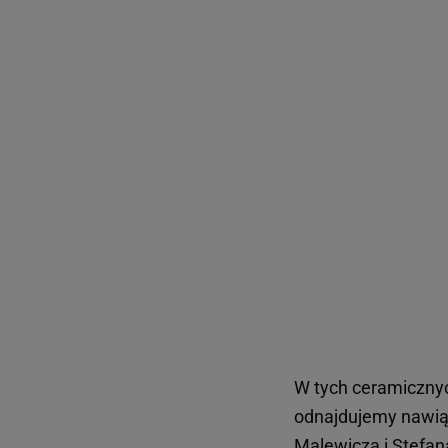
W tych ceramicznyc
odnajdujemy nawiąz
Malewicza i Stefan