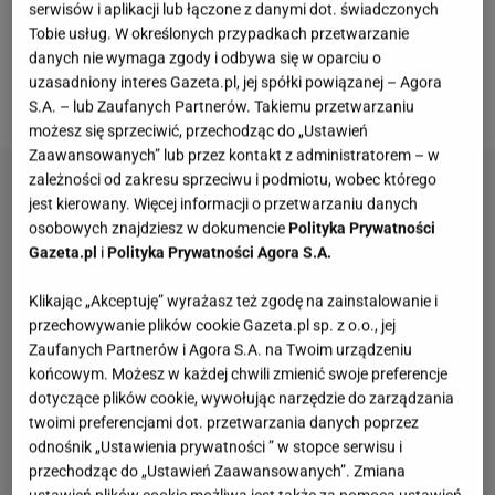
będzie pięknie prezentował się na blacie kuchenny.
serwisów i aplikacji lub łączone z danymi dot. świadczonych
Zestawy zawierają niezbędne noże, a także inne
Tobie usług. W określonych przypadkach przetwarzanie
danych nie wymaga zgody i odbywa się w oparciu o
akcesoria, np. deski do krojenia. To także praktyczny
uzasadniony interes Gazeta.pl, jej spółki powiązanej – Agora
i elegancki pomysł na prezent.
S.A. – lub Zaufanych Partnerów. Takiemu przetwarzaniu
możesz się sprzeciwić, przechodząc do „Ustawień
Zaawansowanych” lub przez kontakt z administratorem – w
zależności od zakresu sprzeciwu i podmiotu, wobec którego
jest kierowany. Więcej informacji o przetwarzaniu danych
osobowych znajdziesz w dokumencie
Polityka Prywatności
Gazeta.pl
i
Polityka Prywatności Agora S.A.
Klikając „Akceptuję” wyrażasz też zgodę na zainstalowanie i
przechowywanie plików cookie Gazeta.pl sp. z o.o., jej
Zaufanych Partnerów i Agora S.A. na Twoim urządzeniu
końcowym. Możesz w każdej chwili zmienić swoje preferencje
dotyczące plików cookie, wywołując narzędzie do zarządzania
twoimi preferencjami dot. przetwarzania danych poprzez
odnośnik „Ustawienia prywatności ” w stopce serwisu i
przechodząc do „Ustawień Zaawansowanych”. Zmiana