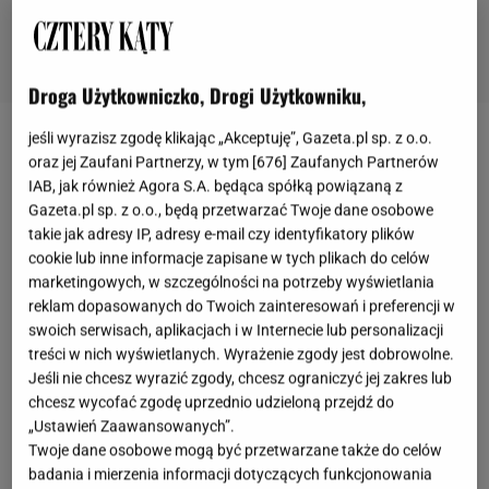
Droga Użytkowniczko, Drogi Użytkowniku,
jeśli wyrazisz zgodę klikając „Akceptuję”, Gazeta.pl sp. z o.o.
Zestawy noży w stojakach
oraz jej Zaufani Partnerzy, w tym [
676
] Zaufanych Partnerów
IAB, jak również Agora S.A. będąca spółką powiązaną z
Twoje kulinarne popisy nabiorą innego wymiaru, jeśli
Gazeta.pl sp. z o.o., będą przetwarzać Twoje dane osobowe
takie jak adresy IP, adresy e-mail czy identyfikatory plików
zdecydujesz się na zakup porządnych, ostrych i
cookie lub inne informacje zapisane w tych plikach do celów
niezwykle trwałych noży. Te zestawy w blokach
marketingowych, w szczególności na potrzeby wyświetlania
zachwycą wszystkich, którzy stawiają na precyzję i
reklam dopasowanych do Twoich zainteresowań i preferencji w
swoich serwisach, aplikacjach i w Internecie lub personalizacji
świetną jakości, jak i estetykę w kuchni. Poniższe
treści w nich wyświetlanych. Wyrażenie zgody jest dobrowolne.
noże te wyróżniają się niezwykłą ostrością i
Jeśli nie chcesz wyrazić zgody, chcesz ograniczyć jej zakres lub
trwałością ostrzy, a to dzięki zaawansowanej
chcesz wycofać zgodę uprzednio udzieloną przejdź do
„Ustawień Zaawansowanych”.
technologii produkcji w wysokich temperaturach.
Twoje dane osobowe mogą być przetwarzane także do celów
Komplet w ryflowanym albo marmurowym stojaku
badania i mierzenia informacji dotyczących funkcjonowania