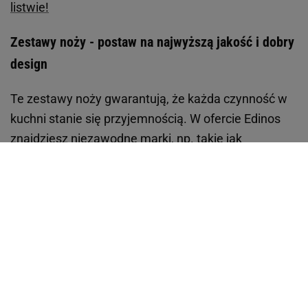
listwie!
Zestawy noży - postaw na najwyższą jakość i dobry
design
Te zestawy noży gwarantują, że każda czynność w
kuchni stanie się przyjemnością. W ofercie Edinos
znajdziesz niezawodne marki, np. takie jak
np. Berlinger Haus, które oferują jakość premium, a
do tego nowoczesny design. Wiele zestawów jest
obecnie przeceniona, masz okazję upolować
akcesoria kuchenne w naprawdę świetnych cenach!