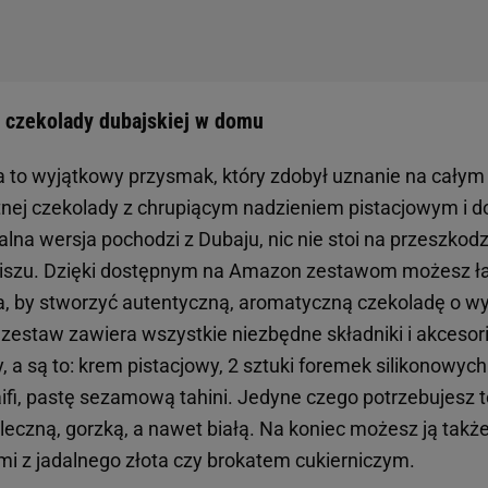
a czekolady dubajskiej w domu
 to wyjątkowy przysmak, który zdobył uznanie na całym 
nej czekolady z chrupiącym nadzieniem pistacjowym i d
nalna wersja pochodzi z Dubaju, nic nie stoi na przeszko
iszu. Dzięki dostępnym na Amazon zestawom możesz ł
ria, by stworzyć autentyczną, aromatyczną czekoladę o
zestaw zawiera wszystkie niezbędne składniki i akcesor
a są to: krem pistacjowy, 2 sztuki foremek silikonowych
aifi, pastę sezamową tahini. Jedyne czego potrzebujesz
leczną, gorzką, a nawet białą. Na koniec możesz ją takż
ami z jadalnego złota czy brokatem cukierniczym.