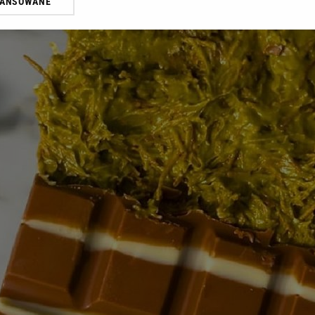
WANSOWANE
żasz też zgodę na zainstalowanie i przechowywanie plików cookie Gazeta.p
gora S.A. na Twoim urządzeniu końcowym. Możesz w każdej chwili zmien
 wywołując narzędzie do zarządzania twoimi preferencjami dot. przetw
ywatności ” w stopce serwisu i przechodząc do „Ustawień Zaawansowan
st także za pomocą ustawień przeglądarki.
rzy i Agora S.A. możemy przetwarzać dane osobowe w następujących cel
 geolokalizacyjnych. Aktywne skanowanie charakterystyki urządzenia do
 na urządzeniu lub dostęp do nich. Spersonalizowane reklamy i treści, p
zanie usług.
Lista Zaufanych Partnerów