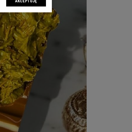
AKCEPTUJĘ
l sp. z o.o., jej
ić swoje preferencje
arzania danych poprzez
ych”. Zmiana ustawień
ach:
 celów identyfikacji.
omiar reklam i treści,