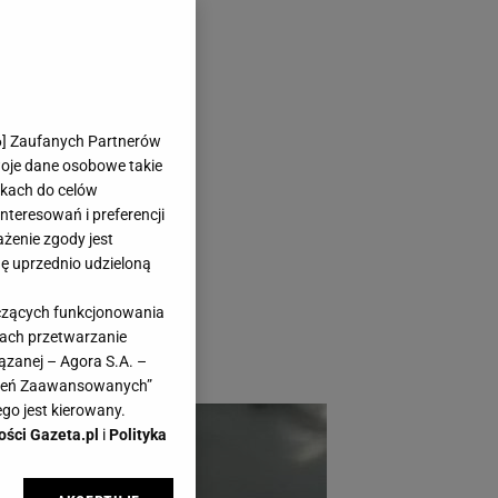
ziesz
6
] Zaufanych Partnerów
omu
woje dane osobowe takie
likach do celów
teresowań i preferencji
ażenie zgody jest
dę uprzednio udzieloną
ć? Możesz zrobić ją
yczących funkcjonowania
ne na Amazon.
kach przetwarzanie
ązanej – Agora S.A. –
awień Zaawansowanych”
go jest kierowany.
ości Gazeta.pl
i
Polityka