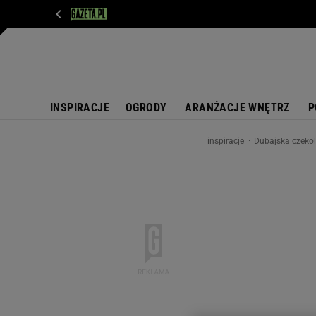
WIADOMOŚCI
NEXT
SPORT
PLOTEK
D
INSPIRACJE
OGRODY
ARANŻACJE WNĘTRZ
P
inspiracje
Dubajska czekol