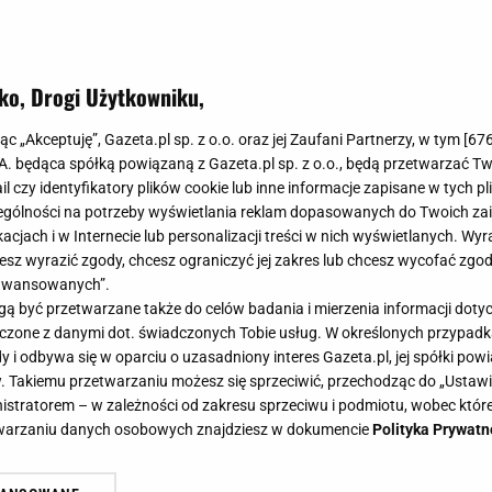
ko, Drogi Użytkowniku,
ekolada w kilka minut? Tutaj znad
jąc „Akceptuję”, Gazeta.pl sp. z o.o. oraz jej Zaufani Partnerzy, w tym [
67
zego potrzeba do zrobienia jej w d
.A. będąca spółką powiązaną z Gazeta.pl sp. z o.o., będą przetwarzać T
ail czy identyfikatory plików cookie lub inne informacje zapisane w tych p
gólności na potrzeby wyświetlania reklam dopasowanych do Twoich zain
acjach i w Internecie lub personalizacji treści w nich wyświetlanych. Wyr
cesz wyrazić zgody, chcesz ograniczyć jej zakres lub chcesz wycofać zgo
aawansowanych”.
 to prawdziwa uczta dla podniebienia. Dobra wiadomoś
 być przetwarzane także do celów badania i mierzenia informacji dot
mu! Najlepsze zestawy do jej przygotowania są dostęp
 łączone z danymi dot. świadczonych Tobie usług. W określonych przypad
z.
i odbywa się w oparciu o uzasadniony interes Gazeta.pl, jej spółki powi
. Takiemu przetwarzaniu możesz się sprzeciwić, przechodząc do „Ust
nistratorem – w zależności od zakresu sprzeciwu i podmiotu, wobec które
etwarzaniu danych osobowych znajdziesz w dokumencie
Polityka Prywatn