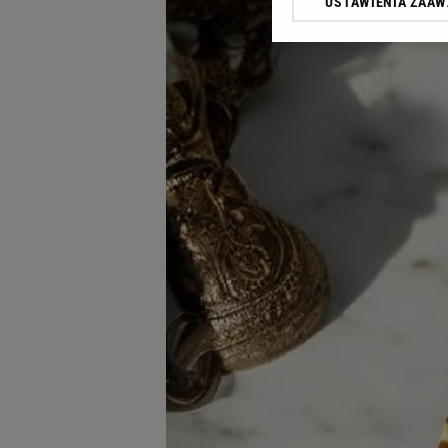
USTAWIENIA ZAA
Klikając „Akceptuję” wyra
Zaufanych Partnerów i A
dotyczące plików cookie,
odnośnik „Ustawienia pr
plików cookie możliwa je
My, nasi Zaufani Partne
Użycie dokładnych danych
Przechowywanie informacji
badnie odbiorców i uleps