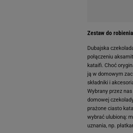
Zestaw do robieni
Dubajska czekolada
połączeniu aksamit
kataifi. Choć orygi
ją w domowym zac
składniki i akceso
Wybrany przez nas 
domowej czekolady, 
prażone ciasto kat
wybrać ulubioną: m
uznania, np. płatk