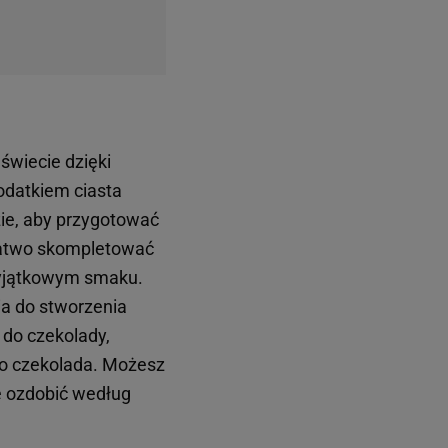
świecie dzięki
odatkiem ciasta
dzie, aby przygotować
atwo skompletować
 wyjątkowym smaku.
ia do stworzenia
 do czekolady,
 to czekolada. Możesz
e ozdobić według