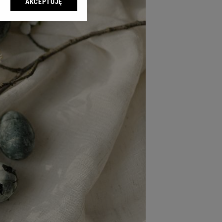
AKCEPTUJĘ
l sp. z o.o., jej
ić swoje preferencje
arzania danych poprzez
ych”. Zmiana ustawień
ach:
 celów identyfikacji.
omiar reklam i treści,