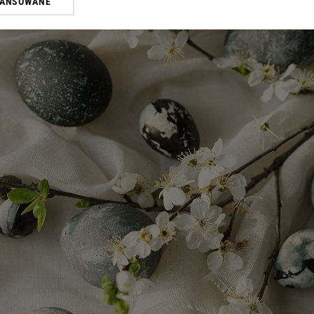
WANSOWANE
żasz też zgodę na zainstalowanie i przechowywanie plików cookie Gazeta.p
gora S.A. na Twoim urządzeniu końcowym. Możesz w każdej chwili zmien
 wywołując narzędzie do zarządzania twoimi preferencjami dot. przetw
ywatności ” w stopce serwisu i przechodząc do „Ustawień Zaawansowan
st także za pomocą ustawień przeglądarki.
rzy i Agora S.A. możemy przetwarzać dane osobowe w następujących cel
 geolokalizacyjnych. Aktywne skanowanie charakterystyki urządzenia do
 na urządzeniu lub dostęp do nich. Spersonalizowane reklamy i treści, p
zanie usług.
Lista Zaufanych Partnerów