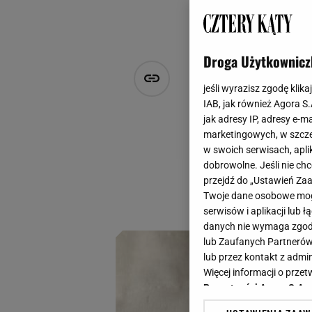
Droga Użytkownicz
Naturalne p
jeśli wyrazisz zgodę klika
różne sposo
IAB, jak również Agora S
jak adresy IP, adresy e-m
marketingowych, w szcze
Agnieszka Hasiec
w swoich serwisach, aplik
16 kwietnia 2025, 17:43
dobrowolne. Jeśli nie ch
przejdź do „Ustawień Z
Wielkanoc już tuż t
Twoje dane osobowe mogą
piękne dekoracyjne
serwisów i aplikacji lub
danych nie wymaga zgody 
lub Zaufanych Partnerów
lub przez kontakt z admi
Więcej informacji o prz
Prywatności Agora S.A.