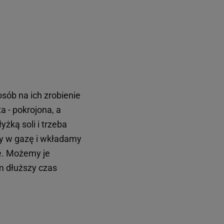
sób na ich zrobienie
 - pokrojona, a
żką soli i trzeba
my w gazę i wkładamy
e. Możemy je
m dłuższy czas