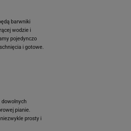
 będą barwniki
ącej wodzie i
damy pojedynczo
chnięcia i gotowe.
w dowolnych
rowej pianie.
niezwykle prosty i