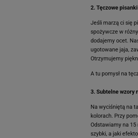
2. Tęczowe pisank
Jeśli marzą ci się 
spożywcze w różnyc
dodajemy ocet. Na
ugotowane jaja, za
Otrzymujemy piękne
A tu pomysł na tęc
3. Subtelne wzory 
Na wyciśniętą na t
kolorach. Przy pom
Odstawiamy na 15 m
szybki, a jaki efek