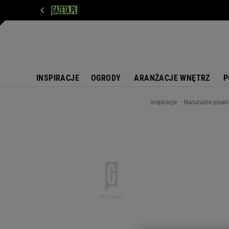
WIADOMOŚCI
NEXT
SPORT
PLOTEK
D
INSPIRACJE
OGRODY
ARANŻACJE WNĘTRZ
P
inspiracje
Naturalne pisank