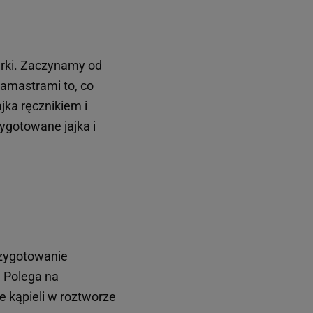
urki. Zaczynamy od
lamastrami to, co
ka ręcznikiem i
gotowane jajka i
rzygotowanie
. Polega na
e kąpieli w roztworze