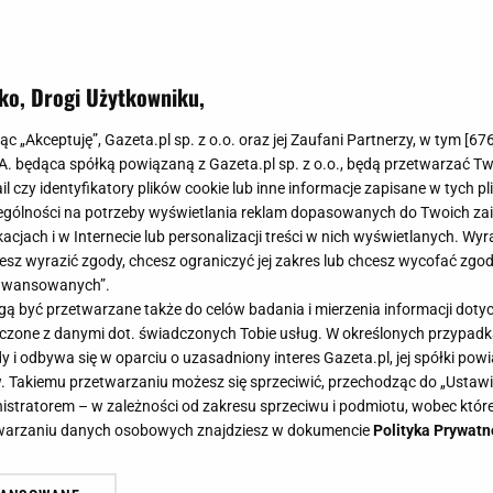
ko, Drogi Użytkowniku,
isanki na Wielkanoc. Zobacz, jak zr
jąc „Akceptuję”, Gazeta.pl sp. z o.o. oraz jej Zaufani Partnerzy, w tym [
67
by!
.A. będąca spółką powiązaną z Gazeta.pl sp. z o.o., będą przetwarzać T
ail czy identyfikatory plików cookie lub inne informacje zapisane w tych p
gólności na potrzeby wyświetlania reklam dopasowanych do Twoich zain
acjach i w Internecie lub personalizacji treści w nich wyświetlanych. Wyr
cesz wyrazić zgody, chcesz ograniczyć jej zakres lub chcesz wycofać zgo
aawansowanych”.
uż, a wraz z nią zbliża się coroczny rytuał robienia pi
 być przetwarzane także do celów badania i mierzenia informacji dot
 jajka zrobione w naturalny sposób. I to nie jeden!
 łączone z danymi dot. świadczonych Tobie usług. W określonych przypad
i odbywa się w oparciu o uzasadniony interes Gazeta.pl, jej spółki powi
. Takiemu przetwarzaniu możesz się sprzeciwić, przechodząc do „Ust
nistratorem – w zależności od zakresu sprzeciwu i podmiotu, wobec które
etwarzaniu danych osobowych znajdziesz w dokumencie
Polityka Prywatn