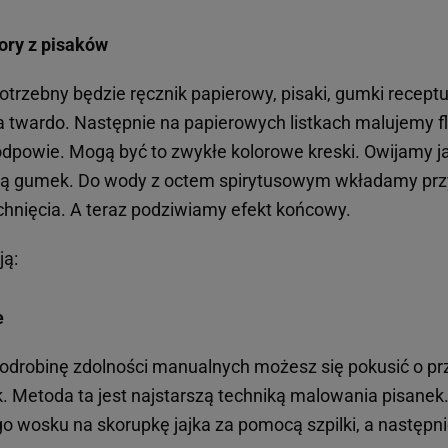
ory z pisaków
otrzebny będzie ręcznik papierowy, pisaki, gumki recept
a twardo. Następnie na papierowych listkach malujemy f
powie. Mogą być to zwykłe kolorowe kreski. Owijamy jaj
 gumek. Do wody z octem spirytusowym wkładamy przy
hnięcia. A teraz podziwiamy efekt końcowy.
ją:
e
 i odrobinę zdolności manualnych możesz się pokusić o p
. Metoda ta jest najstarszą techniką malowania pisanek
o wosku na skorupkę jajka za pomocą szpilki, a następni