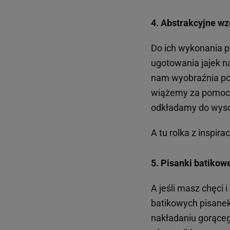
4. Abstrakcyjne wz
Do ich wykonania p
ugotowania jajek n
nam wyobraźnia pod
wiążemy za pomocą
odkładamy do wysc
A tu rolka z inspirac
5. Pisanki batikow
A jeśli masz chęci
batikowych pisanek
nakładaniu gorąceg