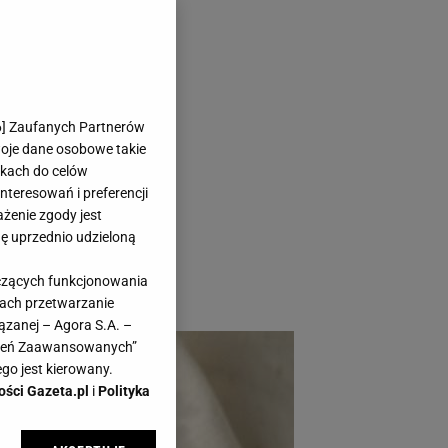
obić je na
6
] Zaufanych Partnerów
woje dane osobowe takie
likach do celów
teresowań i preferencji
ażenie zgody jest
dę uprzednio udzieloną
sanek. Oto pomysły na
yczących funkcjonowania
kach przetwarzanie
ązanej – Agora S.A. –
awień Zaawansowanych”
go jest kierowany.
ości Gazeta.pl
i
Polityka