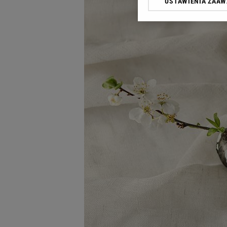
USTAWIENIA ZAA
Klikając „Akceptuję” wyra
Zaufanych Partnerów i A
dotyczące plików cookie,
odnośnik „Ustawienia pr
plików cookie możliwa je
My, nasi Zaufani Partne
Użycie dokładnych danych
Przechowywanie informacji
badnie odbiorców i uleps