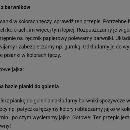
i z barwników
pisanki w kolorach tęczy, sprawdź ten przepis. Potrzebne
h kolorach, im więcej tym lepiej. Rozpuszczamy je w gor
stępnie na ręcznik papierowy polewamy barwniki. Ukła
wijamy i zabezpieczamy np. gumką. Odkładamy je do wys
 pisanki w kolorach tęczy.
zowe jajka:
na bazie pianki do golenia
alerz piankę do golenia nakładamy barwniki spożywcze 
ocy np. patyczka łączymy kolory i obtaczamy jajko w kolo
in., po czym wycieramy jajko. Gotowe! Ten przepis jest 
towny!