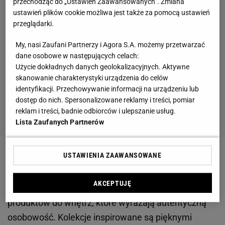
przechodząc do „Ustawień Zaawansowanych”. Zmiana
ustawień plików cookie możliwa jest także za pomocą ustawień
przeglądarki.
My, nasi Zaufani Partnerzy i Agora S.A. możemy przetwarzać
dane osobowe w następujących celach:
Użycie dokładnych danych geolokalizacyjnych. Aktywne
skanowanie charakterystyki urządzenia do celów
identyfikacji. Przechowywanie informacji na urządzeniu lub
dostęp do nich. Spersonalizowane reklamy i treści, pomiar
reklam i treści, badnie odbiorców i ulepszanie usług.
Lista Zaufanych Partnerów
USTAWIENIA ZAAWANSOWANE
Ta hiszpańska marka z siedzibą w Barcelonie jest
mało znana, a tworzy wyjątkowe tekstylia domowe.
AKCEPTUJĘ
Misją Calma House jest tworzenie niedrogich
produktów do wnętrz, które wyrażają autentyczną
osobowość. Kolekcje inspirowane są pięknymi