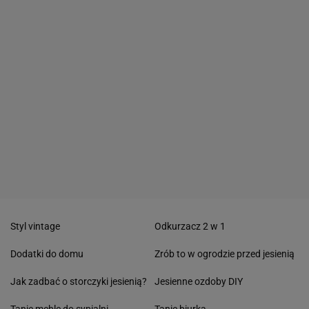
Styl vintage
Odkurzacz 2 w 1
Dodatki do domu
Zrób to w ogrodzie przed jesienią
Jak zadbać o storczyki jesienią?
Jesienne ozdoby DIY
Tanie meble do sypialni
Tanie biurka