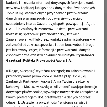
Calma House
badania i mierzenia informacji dotyczących funkcjonowania
serwisów i aplikacji lub łączone z danymi dot. świadczonych
Tobie usług. W określonych przypadkach przetwarzanie
danych nie wymaga zgody i odbywa się w oparciu o
uzasadniony interes Gazeta.pl, jej spółki powiązanej – Agora
S.A. – lub Zaufanych Partnerów. Takiemu przetwarzaniu
możesz się sprzeciwić, przechodząc do „Ustawień
Zaawansowanych” lub przez kontakt z administratorem – w
zależności od zakresu sprzeciwu i podmiotu, wobec którego
jest kierowany. Więcej informacji o przetwarzaniu danych
osobowych znajdziesz w dokumencie
Polityka Prywatności
Gazeta.pl
i
Polityka Prywatności Agora S.A.
Klikając „Akceptuję” wyrażasz też zgodę na zainstalowanie i
przechowywanie plików cookie Gazeta.pl sp. z o.o., jej
Zaufanych Partnerów i Agora S.A. na Twoim urządzeniu
końcowym. Możesz w każdej chwili zmienić swoje preferencje
dotyczące plików cookie, wywołując narzędzie do zarządzania
twoimi preferencjami dot. przetwarzania danych poprzez
odnośnik „Ustawienia prywatności ” w stopce serwisu i