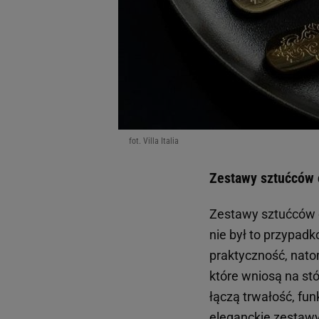
fot. Villa Italia
Zestawy sztućców o
Zestawy sztućców o
nie był to przypadk
praktyczność, nato
które wniosą na st
łączą trwałość, fun
eleganckie zestawy