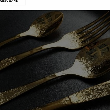
WANSOWANE
żasz też zgodę na zainstalowanie i przechowywanie plików cookie Gazeta.p
gora S.A. na Twoim urządzeniu końcowym. Możesz w każdej chwili zmien
 wywołując narzędzie do zarządzania twoimi preferencjami dot. przetw
ywatności ” w stopce serwisu i przechodząc do „Ustawień Zaawansowan
st także za pomocą ustawień przeglądarki.
rzy i Agora S.A. możemy przetwarzać dane osobowe w następujących cel
 geolokalizacyjnych. Aktywne skanowanie charakterystyki urządzenia do
 na urządzeniu lub dostęp do nich. Spersonalizowane reklamy i treści, p
zanie usług.
Lista Zaufanych Partnerów