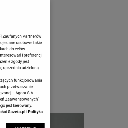
z w promocji
6
] Zaufanych Partnerów
woje dane osobowe takie
likach do celów
teresowań i preferencji
ażenie zgody jest
dę uprzednio udzieloną
enić zwykłe posiłki
yczących funkcjonowania
nalności - mamy dla
kach przetwarzanie
kuchennych są teraz
ązanej – Agora S.A. –
awień Zaawansowanych”
25.
go jest kierowany.
ości Gazeta.pl
i
Polityka