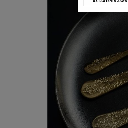
USTAWIENIA ZAA
Klikając „Akceptuję” wyra
Zaufanych Partnerów i A
dotyczące plików cookie,
odnośnik „Ustawienia pr
plików cookie możliwa je
My, nasi Zaufani Partne
Użycie dokładnych danych
Przechowywanie informacji
badnie odbiorców i uleps