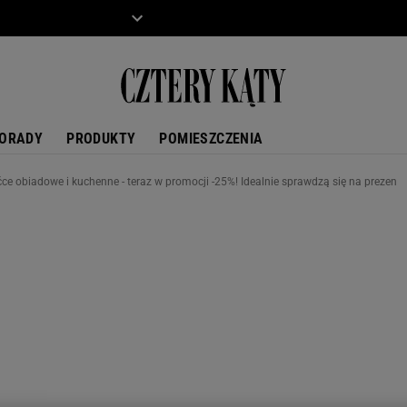
ZIECKO
MOTO
ORADY
PRODUKTY
POMIESZCZENIA
ćce obiadowe i kuchenne - teraz w promocji -25%! Idealnie sprawdzą się na prezen