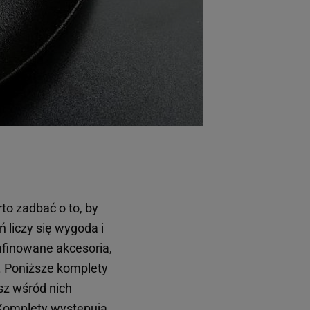
o zadbać o to, by
 liczy się wygoda i
afinowane akcesoria,
ć. Poniższe komplety
esz wśród nich
 Komplety występują