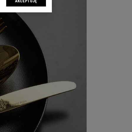
AKCEPTUJĘ
l sp. z o.o., jej
ić swoje preferencje
arzania danych poprzez
ych”. Zmiana ustawień
ach:
 celów identyfikacji.
omiar reklam i treści,