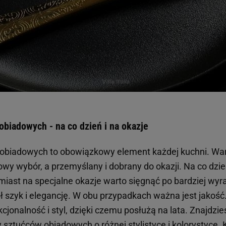
biadowych - na co dzień i na okazje
biadowych to obowiązkowy element każdej kuchni. Wart
owy wybór, a przemyślany i dobrany do okazji. Na co dzień
miast na specjalne okazje warto sięgnąć po bardziej wyr
ół szyk i elegancję. W obu przypadkach ważna jest jakoś
kcjonalność i styl, dzięki czemu posłużą na lata. Znajdzi
 sztućców obiadowych o różnej stylistyce i kolorystyce.