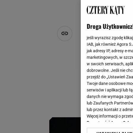
Droga Użytkownicz
Eleganckie 
jeśli wyrazisz zgodę klika
-25%! Ideal
IAB, jak również Agora S
jak adresy IP, adresy e-m
marketingowych, w szcze
Agnieszka Hasiec
w swoich serwisach, aplik
17 czerwca 2025, 14:14
dobrowolne. Jeśli nie ch
przejdź do „Ustawień Z
Mówi się, że "diab
Twoje dane osobowe mogą
w wyjątkowe chwile
serwisów i aplikacji lub
ciebie świetne pr
danych nie wymaga zgody 
lub Zaufanych Partnerów
dostępne w promocj
lub przez kontakt z admi
Więcej informacji o prz
Prywatności Agora S.A.