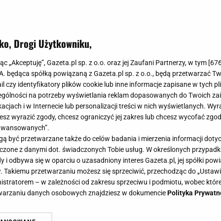
ko, Drogi Użytkowniku,
sztućce obiadowe i kuchenne - tera
jąc „Akceptuję”, Gazeta.pl sp. z o.o. oraz jej Zaufani Partnerzy, w tym [
67
nie sprawdzą się na prezent
.A. będąca spółką powiązaną z Gazeta.pl sp. z o.o., będą przetwarzać T
ail czy identyfikatory plików cookie lub inne informacje zapisane w tych p
gólności na potrzeby wyświetlania reklam dopasowanych do Twoich zain
acjach i w Internecie lub personalizacji treści w nich wyświetlanych. Wyr
cesz wyrazić zgody, chcesz ograniczyć jej zakres lub chcesz wycofać zgo
aawansowanych”.
eł tkwi w szczegółach". Eleganckie sztućce potrafią zmi
 być przetwarzane także do celów badania i mierzenia informacji dot
. Jeśli szukasz połączenia elegancji, jakości i funkcjo
 łączone z danymi dot. świadczonych Tobie usług. W określonych przypad
opozycje. Ekskluzywne zestawy sztućców obiadowych i 
i odbywa się w oparciu o uzasadniony interes Gazeta.pl, jej spółki powi
. Takiemu przetwarzaniu możesz się sprzeciwić, przechodząc do „Ust
i -25%. Oferta obowiązuje w teminie 16.06 - 06.07.20
nistratorem – w zależności od zakresu sprzeciwu i podmiotu, wobec które
etwarzaniu danych osobowych znajdziesz w dokumencie
Polityka Prywatn