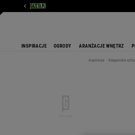
WIADOMOŚCI
NEXT
SPORT
PLOTEK
D
INSPIRACJE
OGRODY
ARANŻACJE WNĘTRZ
P
inspiracje
Eleganckie sztu