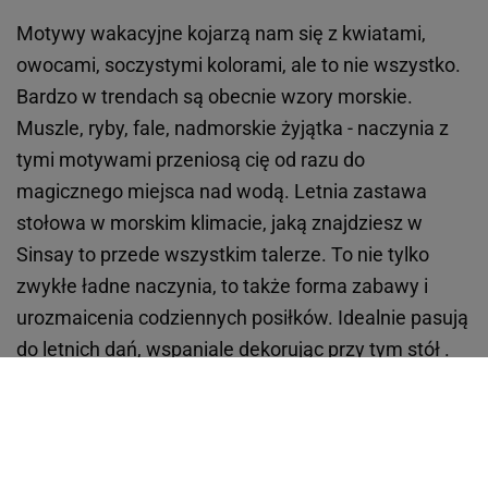
Motywy wakacyjne kojarzą nam się z kwiatami,
owocami, soczystymi kolorami, ale to nie wszystko.
Bardzo w trendach są obecnie wzory morskie.
Muszle, ryby, fale, nadmorskie żyjątka - naczynia z
tymi motywami przeniosą cię od razu do
magicznego miejsca nad wodą. Letnia zastawa
stołowa w morskim klimacie, jaką znajdziesz w
Sinsay to przede wszystkim talerze. To nie tylko
zwykłe ładne naczynia, to także forma zabawy i
urozmaicenia codziennych posiłków. Idealnie pasują
do letnich dań, wspaniale dekorując przy tym stół .