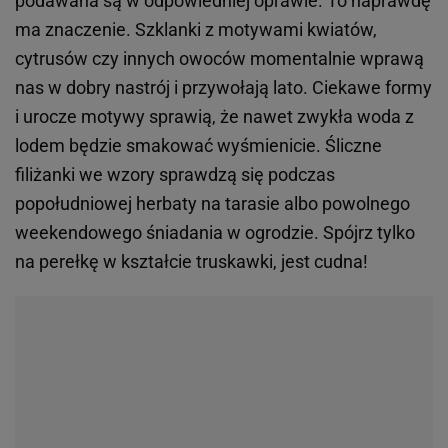
podawana są w odpowiedniej oprawie. To naprawdę
ma znaczenie. Szklanki z motywami kwiatów,
cytrusów czy innych owoców momentalnie wprawą
nas w dobry nastrój i przywołają lato. Ciekawe formy
i urocze motywy sprawią, że nawet zwykła woda z
lodem będzie smakować wyśmienicie. Śliczne
filiżanki we wzory sprawdzą się podczas
popołudniowej herbaty na tarasie albo powolnego
weekendowego śniadania w ogrodzie. Spójrz tylko
na perełkę w kształcie truskawki, jest cudna!