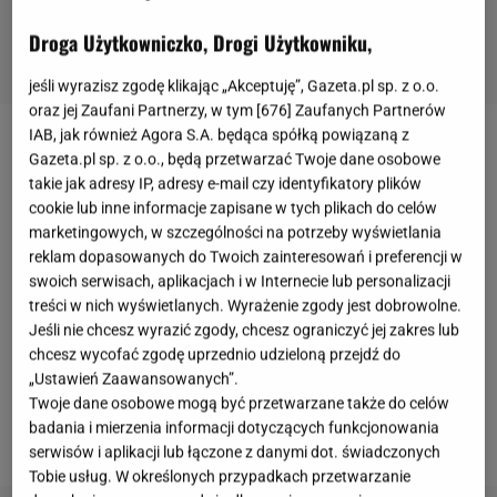
Droga Użytkowniczko, Drogi Użytkowniku,
jeśli wyrazisz zgodę klikając „Akceptuję”, Gazeta.pl sp. z o.o.
oraz jej Zaufani Partnerzy, w tym [
676
] Zaufanych Partnerów
IAB, jak również Agora S.A. będąca spółką powiązaną z
Kubki z uroczymi motywami na lato
Gazeta.pl sp. z o.o., będą przetwarzać Twoje dane osobowe
takie jak adresy IP, adresy e-mail czy identyfikatory plików
cookie lub inne informacje zapisane w tych plikach do celów
Nie ma lepszego sposobu na rozpoczęcie dnia niż
marketingowych, w szczególności na potrzeby wyświetlania
poranna kawa wypita z kubka w przepięknym
reklam dopasowanych do Twoich zainteresowań i preferencji w
pastelowym kolorze i o ciekawym designie albo
swoich serwisach, aplikacjach i w Internecie lub personalizacji
takim z motywem typowo wakacyjnym. A jeszcze
treści w nich wyświetlanych. Wyrażenie zgody jest dobrowolne.
Jeśli nie chcesz wyrazić zgody, chcesz ograniczyć jej zakres lub
degustowana wśród natury - w ogrodzie czy na
chcesz wycofać zgodę uprzednio udzieloną przejdź do
tarasie...bajka! W Sinsay czeka na ciebie duży wybór
„Ustawień Zaawansowanych”.
przeuroczych kubków z motywami wakacyjnymi.
Twoje dane osobowe mogą być przetwarzane także do celów
badania i mierzenia informacji dotyczących funkcjonowania
Gwarantują one natychmiastową poprawę humoru.
serwisów i aplikacji lub łączone z danymi dot. świadczonych
Tobie usług. W określonych przypadkach przetwarzanie