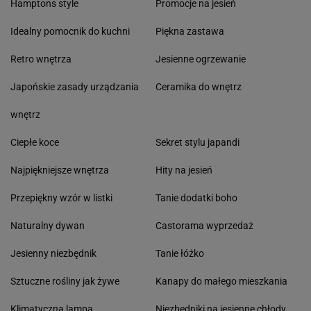
Hamptons style
Promocje na jesień
Idealny pomocnik do kuchni
Piękna zastawa
Retro wnętrza
Jesienne ogrzewanie
Japońskie zasady urządzania
Ceramika do wnętrz
wnętrz
Ciepłe koce
Sekret stylu japandi
Najpiękniejsze wnętrza
Hity na jesień
Przepiękny wzór w listki
Tanie dodatki boho
Naturalny dywan
Castorama wyprzedaż
Jesienny niezbędnik
Tanie łóżko
Sztuczne rośliny jak żywe
Kanapy do małego mieszkania
Klimatyczna lampa
Niezbędniki na jesienne chłody