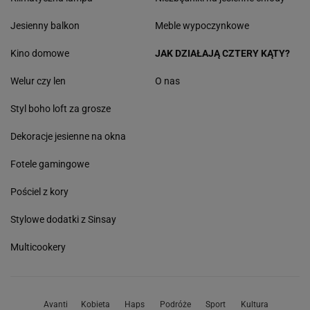
Jesienny balkon
Meble wypoczynkowe
Kino domowe
JAK DZIAŁAJĄ CZTERY KĄTY?
Welur czy len
O nas
Styl boho loft za grosze
Dekoracje jesienne na okna
Fotele gamingowe
Pościel z kory
Stylowe dodatki z Sinsay
Multicookery
Avanti
Kobieta
Haps
Podróże
Sport
Kultura