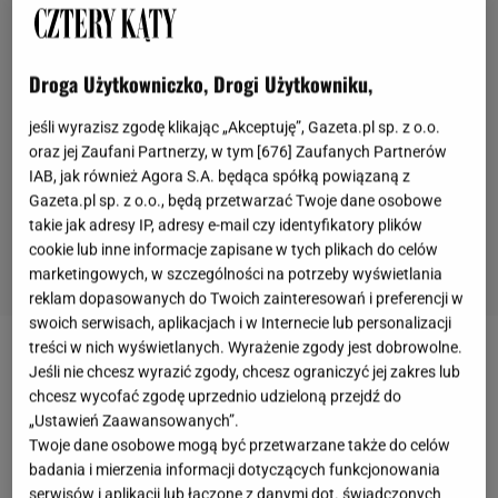
Droga Użytkowniczko, Drogi Użytkowniku,
jeśli wyrazisz zgodę klikając „Akceptuję”, Gazeta.pl sp. z o.o.
oraz jej Zaufani Partnerzy, w tym [
676
] Zaufanych Partnerów
IAB, jak również Agora S.A. będąca spółką powiązaną z
Gazeta.pl sp. z o.o., będą przetwarzać Twoje dane osobowe
takie jak adresy IP, adresy e-mail czy identyfikatory plików
cookie lub inne informacje zapisane w tych plikach do celów
marketingowych, w szczególności na potrzeby wyświetlania
reklam dopasowanych do Twoich zainteresowań i preferencji w
swoich serwisach, aplikacjach i w Internecie lub personalizacji
treści w nich wyświetlanych. Wyrażenie zgody jest dobrowolne.
Jeśli nie chcesz wyrazić zgody, chcesz ograniczyć jej zakres lub
chcesz wycofać zgodę uprzednio udzieloną przejdź do
„Ustawień Zaawansowanych”.
Twoje dane osobowe mogą być przetwarzane także do celów
badania i mierzenia informacji dotyczących funkcjonowania
serwisów i aplikacji lub łączone z danymi dot. świadczonych