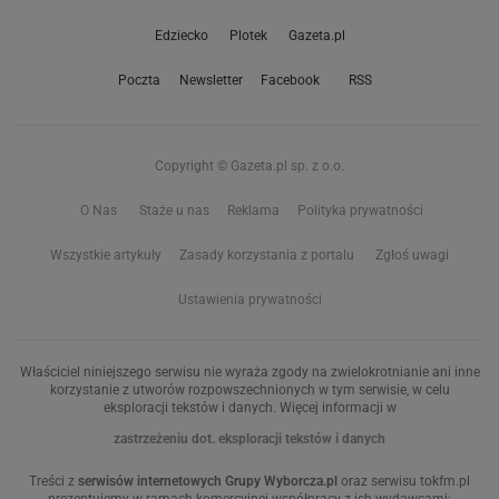
Edziecko
Plotek
Gazeta.pl
Poczta
Newsletter
Facebook
RSS
Copyright © Gazeta.pl sp. z o.o.
O Nas
Staże u nas
Reklama
Polityka prywatności
Wszystkie artykuły
Zasady korzystania z portalu
Zgłoś uwagi
Ustawienia prywatności
Właściciel niniejszego serwisu nie wyraża zgody na zwielokrotnianie ani inne
korzystanie z utworów rozpowszechnionych w tym serwisie, w celu
eksploracji tekstów i danych. Więcej informacji w
zastrzeżeniu dot. eksploracji tekstów i danych
Treści z
serwisów internetowych Grupy Wyborcza.pl
oraz serwisu tokfm.pl