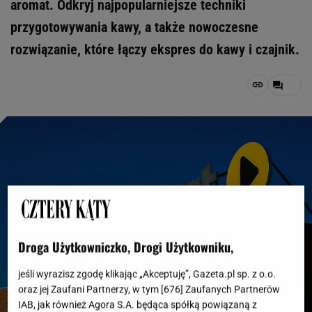
aromat. Odkryj najpopularniejsze techniki
przygotowywania kawy, a także nowoczesne
rozwiązanie, które łączy ekspres do kawy i czajnik.
Droga Użytkowniczko, Drogi Użytkowniku,
jeśli wyrazisz zgodę klikając „Akceptuję”, Gazeta.pl sp. z o.o.
oraz jej Zaufani Partnerzy, w tym [
676
] Zaufanych Partnerów
IAB, jak również Agora S.A. będąca spółką powiązaną z