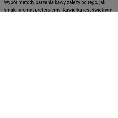
Wybór metody parzenia kawy zależy od tego, jaki
smak i aromat preferujemy. Kawiarka jest świetnym
wyborem dla osób, które szukają intensywnego
smaku i aromatu, natomiast ekspresy ciśnieniowe
pozwalają na pełną kontrolę nad procesem parzenia,
dając możliwość przygotowania różnych rodzajów
kawy. Oba urządzenia mają swoje zalety, a wybór
zależy od tego, jaką kawę preferujesz oraz jak
ważna jest dla ciebie wygoda codziennego
użytkowania.
Alternatywne metody parzenia – poznaj aeropress i
drip
Alternatywne metody parzenia kawy, takie jak
aeropress czy drip, zdobywają coraz większą