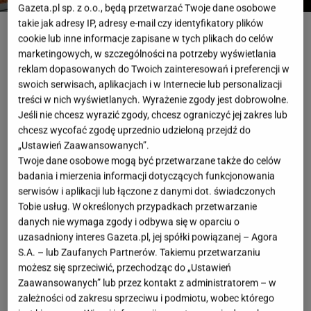
Gazeta.pl sp. z o.o., będą przetwarzać Twoje dane osobowe
takie jak adresy IP, adresy e-mail czy identyfikatory plików
Elninho, fot. shutterstock/autor
cookie lub inne informacje zapisane w tych plikach do celów
marketingowych, w szczególności na potrzeby wyświetlania
Kawa to napój, który towarzyszy nam każdego dnia,
reklam dopasowanych do Twoich zainteresowań i preferencji w
dostarczając nie tylko energii, ale i przyjemności z jej
swoich serwisach, aplikacjach i w Internecie lub personalizacji
smaku oraz aromatu. Istnieje wiele sposobów na jej
treści w nich wyświetlanych. Wyrażenie zgody jest dobrowolne.
Jeśli nie chcesz wyrazić zgody, chcesz ograniczyć jej zakres lub
przygotowanie, a każdy z nich wydobywa inny
chcesz wycofać zgodę uprzednio udzieloną przejdź do
charakter tego napoju. Wśród popularnych metod
„Ustawień Zaawansowanych”.
parzenia kawy wyróżniają się te tradycyjne, jak
Twoje dane osobowe mogą być przetwarzane także do celów
badania i mierzenia informacji dotyczących funkcjonowania
kawiarka, oraz nowoczesne rozwiązania, takie jak
serwisów i aplikacji lub łączone z danymi dot. świadczonych
innowacyjna Kawiarka Ariete Breakfast Station
Tobie usług. W określonych przypadkach przetwarzanie
dostępna w Media Expert.
danych nie wymaga zgody i odbywa się w oparciu o
uzasadniony interes Gazeta.pl, jej spółki powiązanej – Agora
Różne sposoby parzenia kawy
S.A. – lub Zaufanych Partnerów. Takiemu przetwarzaniu
możesz się sprzeciwić, przechodząc do „Ustawień
Zaawansowanych” lub przez kontakt z administratorem – w
Parzenie kawy to coś więcej niż tylko codzienny
zależności od zakresu sprzeciwu i podmiotu, wobec którego
rytuał. To sposób na rozpoczęcie dnia, który może