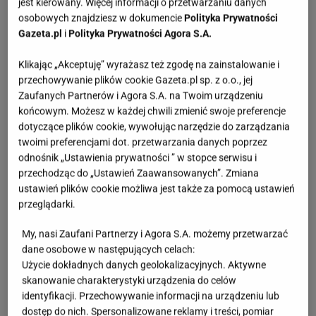
jest kierowany. Więcej informacji o przetwarzaniu danych
mieć ogromny wpływ na nasze samopoczucie.
osobowych znajdziesz w dokumencie
Polityka Prywatności
Gazeta.pl
i
Polityka Prywatności Agora S.A.
Kawiarka to jedna z najstarszych i
najpopularniejszych metod parzenia kawy, która
Klikając „Akceptuję” wyrażasz też zgodę na zainstalowanie i
daje intensywny smak.
Dzięki prostej konstrukcji,
przechowywanie plików cookie Gazeta.pl sp. z o.o., jej
Zaufanych Partnerów i Agora S.A. na Twoim urządzeniu
kawa jest zaparzana pod wpływem ciśnienia, co
końcowym. Możesz w każdej chwili zmienić swoje preferencje
skutkuje mocnym, pełnym aromatem. Ekspresy
dotyczące plików cookie, wywołując narzędzie do zarządzania
ciśnieniowe, z kolei, oferują bardziej precyzyjną
twoimi preferencjami dot. przetwarzania danych poprzez
odnośnik „Ustawienia prywatności ” w stopce serwisu i
kontrolę nad temperaturą i ciśnieniem, co pozwala
przechodząc do „Ustawień Zaawansowanych”. Zmiana
uzyskać różne rodzaje kawy, takie jak espresso czy
ustawień plików cookie możliwa jest także za pomocą ustawień
cappuccino. Z kolei metody alternatywne, jak
przeglądarki.
aeropress czy drip, stają się coraz bardziej
My, nasi Zaufani Partnerzy i Agora S.A. możemy przetwarzać
popularne, dzięki możliwości uzyskania
dane osobowe w następujących celach:
wyjątkowego smaku i aromatu.
Użycie dokładnych danych geolokalizacyjnych. Aktywne
skanowanie charakterystyki urządzenia do celów
identyfikacji. Przechowywanie informacji na urządzeniu lub
dostęp do nich. Spersonalizowane reklamy i treści, pomiar