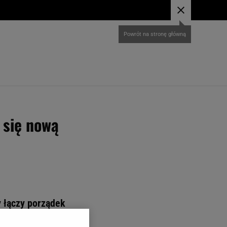
 się nową
y łączy porządek
w chwile spokoju i