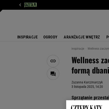
WIADOMOŚCI
NEXT
SPORT
PLOTEK
D
INSPIRACJE
OGRODY
ARANŻACJE WNĘTRZ
P
inspiracje
Wellness zaczyn
Wellness za
formą dbani
Zuzanna Karczmarczyk
3 listopada 2025, 14:20
Sprzątanie przesta
wokół z porządkiem