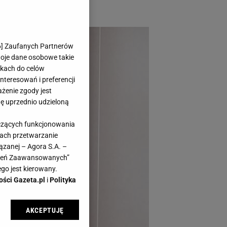
6
] Zaufanych Partnerów
woje dane osobowe takie
likach do celów
teresowań i preferencji
ażenie zgody jest
dę uprzednio udzieloną
yczących funkcjonowania
kach przetwarzanie
ązanej – Agora S.A. –
awień Zaawansowanych”
go jest kierowany.
ości Gazeta.pl
i
Polityka
AKCEPTUJĘ
l sp. z o.o., jej
ić swoje preferencje