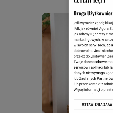
uważności.
Droga Użytkownicz
jeśli wyrazisz zgodę klika
IAB, jak również Agora S
jak adresy IP, adresy e-m
marketingowych, w szcze
w swoich serwisach, aplik
dobrowolne. Jeśli nie ch
przejdź do „Ustawień Z
Twoje dane osobowe mogą
serwisów i aplikacji lub
danych nie wymaga zgody 
lub Zaufanych Partnerów
lub przez kontakt z admi
Więcej informacji o prz
Prywatności Agora S.A.
USTAWIENIA ZAA
Klikając „Akceptuję” wyra
Zaufanych Partnerów i A