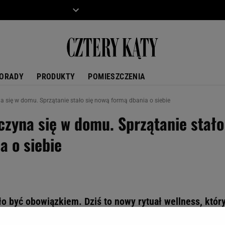
ZIECKO
MOTO
ORADY
PRODUKTY
POMIESZCZENIA
a się w domu. Sprzątanie stało się nową formą dbania o siebie
czyna się w domu. Sprzątanie stało
a o siebie
ło być obowiązkiem. Dziś to nowy rytuał wellness, któr
 w głowie. Zobacz, jak zamienić codzienne obowiązki 