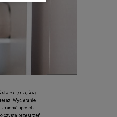
arzania danych poprzez
ych”. Zmiana ustawień
ach:
 celów identyfikacji.
omiar reklam i treści,
 staje się częścią
 teraz. Wycieranie
y zmienić sposób
ko czysta przestrzeń,