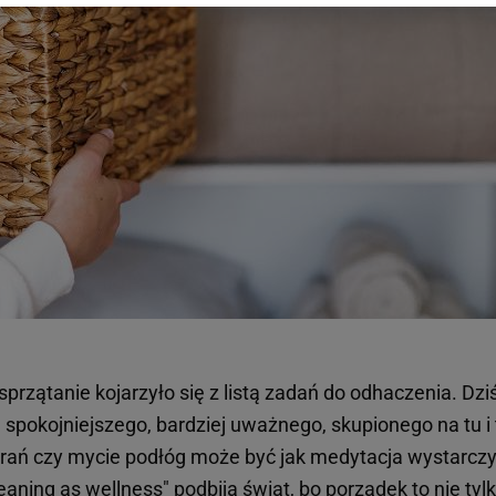
 wywołując narzędzie do zarządzania twoimi preferencjami dot. przetw
ywatności ” w stopce serwisu i przechodząc do „Ustawień Zaawansowan
st także za pomocą ustawień przeglądarki.
rzy i Agora S.A. możemy przetwarzać dane osobowe w następujących cel
 geolokalizacyjnych. Aktywne skanowanie charakterystyki urządzenia do
 na urządzeniu lub dostęp do nich. Spersonalizowane reklamy i treści, p
zanie usług.
Lista Zaufanych Partnerów
rzątanie kojarzyło się z listą zadań do odhaczenia. Dziś
 spokojniejszego, bardziej uważnego, skupionego na tu i
brań czy mycie podłóg może być jak medytacja wystarcz
eaning as wellness" podbija świat, bo porządek to nie tyl