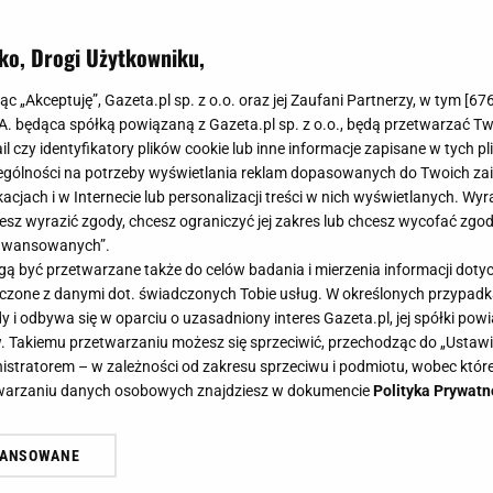
ko, Drogi Użytkowniku,
jąc „Akceptuję”, Gazeta.pl sp. z o.o. oraz jej Zaufani Partnerzy, w tym [
67
.A. będąca spółką powiązaną z Gazeta.pl sp. z o.o., będą przetwarzać T
ail czy identyfikatory plików cookie lub inne informacje zapisane w tych p
gólności na potrzeby wyświetlania reklam dopasowanych do Twoich zain
acjach i w Internecie lub personalizacji treści w nich wyświetlanych. Wyr
cesz wyrazić zgody, chcesz ograniczyć jej zakres lub chcesz wycofać zgo
aawansowanych”.
 być przetwarzane także do celów badania i mierzenia informacji dot
 łączone z danymi dot. świadczonych Tobie usług. W określonych przypad
i odbywa się w oparciu o uzasadniony interes Gazeta.pl, jej spółki powi
. Takiemu przetwarzaniu możesz się sprzeciwić, przechodząc do „Ust
nistratorem – w zależności od zakresu sprzeciwu i podmiotu, wobec które
etwarzaniu danych osobowych znajdziesz w dokumencie
Polityka Prywatn
WANSOWANE
żasz też zgodę na zainstalowanie i przechowywanie plików cookie Gazeta.p
gora S.A. na Twoim urządzeniu końcowym. Możesz w każdej chwili zmien