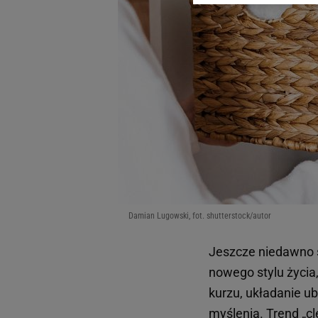
dotyczące plików cookie,
odnośnik „Ustawienia pr
plików cookie możliwa je
My, nasi Zaufani Partne
Użycie dokładnych danych
Przechowywanie informacji
badnie odbiorców i uleps
Damian Lugowski, fot. shutterstock/autor
Jeszcze niedawno sp
nowego stylu życia,
kurzu, układanie u
myślenia. Trend „cl