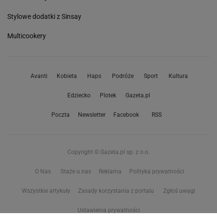
Stylowe dodatki z Sinsay
Multicookery
Avanti
Kobieta
Haps
Podróże
Sport
Kultura
Edziecko
Plotek
Gazeta.pl
Poczta
Newsletter
Facebook
RSS
Copyright © Gazeta.pl sp. z o.o.
O Nas
Staże u nas
Reklama
Polityka prywatności
Wszystkie artykuły
Zasady korzystania z portalu
Zgłoś uwagi
Ustawienia prywatności