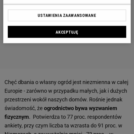
USTAWIENIA ZAAWANSOWANE
AKCEPTUJĘ
Chęć dbania o własny ogród jest niezmienna w całej
Europie - zarówno w przypadku małych, jak i dużych
przestrzeni wokół naszych domów. Rośnie jednak
świadomość, że
ogrodnictwo bywa wyzwaniem
fizycznym
. Potwierdza to 77 proc. respondentów
ankiety, przy czym liczba ta wzrasta do 91 proc. w