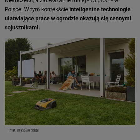
Niemczech, a zauważalnie mniej - 73 proc. - w
Polsce. W tym kontekście
inteligentne technologie
ułatwiające prace w ogrodzie okazują się cennymi
sojusznikami.
mat. prasowe Stiga