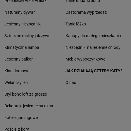
Przepiękny wzór w listki
Tanie dodatki boho
Naturalny dywan
Castorama wyprzedaż
Jesienny niezbędnik
Tanie łóżko
Sztuczne rośliny jak żywe
Kanapy do małego mieszkania
Klimatyczna lampa
Niezbędniki na jesienne chłody
Jesienny balkon
Meble wypoczynkowe
Kino domowe
JAK DZIAŁAJĄ CZTERY KĄTY?
Welur czy len
O nas
Styl boho loft za grosze
Dekoracje jesienne na okna
Fotele gamingowe
Pościel z kory