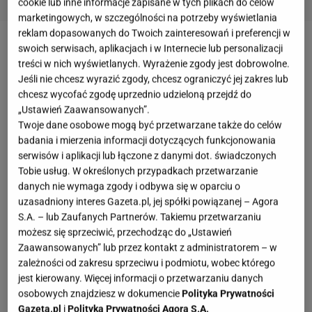
cookie lub inne informacje zapisane w tych plikach do celów
marketingowych, w szczególności na potrzeby wyświetlania
reklam dopasowanych do Twoich zainteresowań i preferencji w
swoich serwisach, aplikacjach i w Internecie lub personalizacji
Europejczycy kochają swoje ogrody
treści w nich wyświetlanych. Wyrażenie zgody jest dobrowolne.
Jeśli nie chcesz wyrazić zgody, chcesz ograniczyć jej zakres lub
Przyszłość pielęgnacji ogrodu staje się coraz
chcesz wycofać zgodę uprzednio udzieloną przejdź do
bardziej "smart" - to kluczowy wniosek z
„Ustawień Zaawansowanych”.
Twoje dane osobowe mogą być przetwarzane także do celów
tegorocznego europejskiego badania "Ogrody
badania i mierzenia informacji dotyczących funkcjonowania
Europy", zleconego przez STIGA - wiodącego na
serwisów i aplikacji lub łączone z danymi dot. świadczonych
świecie producenta maszyn i urządzeń do
Tobie usług. W określonych przypadkach przetwarzanie
danych nie wymaga zgody i odbywa się w oparciu o
pielęgnacji ogrodów - przeprowadzonego w
uzasadniony interes Gazeta.pl, jej spółki powiązanej – Agora
partnerstwie z YouGov. W swojej trzeciej edycji
S.A. – lub Zaufanych Partnerów. Takiemu przetwarzaniu
koncentrowało się ono na
ewolucji technologicznej
możesz się sprzeciwić, przechodząc do „Ustawień
Zaawansowanych” lub przez kontakt z administratorem – w
w pielęgnacji ogrodów oraz preferencjach
zależności od zakresu sprzeciwu i podmiotu, wobec którego
konsumentów dotyczących inteligentnych narzędzi
jest kierowany. Więcej informacji o przetwarzaniu danych
do zarządzania ich terenami zielonymi.
osobowych znajdziesz w dokumencie
Polityka Prywatności
Gazeta.pl
i
Polityka Prywatności Agora S.A.