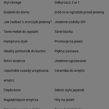
Styl vintage
Odkurzacz 2 w 1
Dodatki do domu
Zrób to w ogrodzie przed jesienią
Jak zadbać o storczyki jesienią?
Jesienne ozdoby DIY
Tanie meble do sypialni
Tanie biurka
Hamptons style
Promocje na jesień
Idealny pomocnik do kuchni
Piękna zastawa
Retro wnętrza
Jesienne ogrzewanie
Japońskie zasady urządzania
Ceramika do wnętrz
wnętrz
Ciepłe koce
Sekret stylu japandi
Najpiękniejsze wnętrza
Hity na jesień