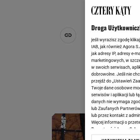
Droga Użytkownicz
Paleniska o
jeśli wyrazisz zgodę klika
pokochali t
IAB, jak również Agora S
jak adresy IP, adresy e-m
marketingowych, w szcze
Anna Chlebus
w swoich serwisach, aplik
17 grudnia 2025, 12:59
dobrowolne. Jeśli nie ch
przejdź do „Ustawień Z
Śnieg skrzypiący p
Twoje dane osobowe mogą
być równie klimaty
serwisów i aplikacji lub
przygotować sobie 
danych nie wymaga zgody 
lub Zaufanych Partnerów
lub przez kontakt z admi
Więcej informacji o prz
Prywatności Agora S.A.