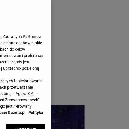
ie! Polacy
6
] Zaufanych Partnerów
woje dane osobowe takie
likach do celów
teresowań i preferencji
ażenie zgody jest
dę uprzednio udzieloną
 zimowy ogród może
yczących funkcjonowania
grody - jak
kach przetwarzanie
ązanej – Agora S.A. –
awień Zaawansowanych”
go jest kierowany.
ości Gazeta.pl
i
Polityka