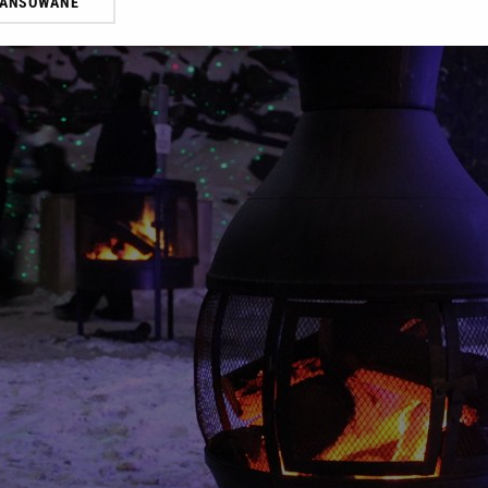
WANSOWANE
żasz też zgodę na zainstalowanie i przechowywanie plików cookie Gazeta.p
gora S.A. na Twoim urządzeniu końcowym. Możesz w każdej chwili zmien
 wywołując narzędzie do zarządzania twoimi preferencjami dot. przetw
ywatności ” w stopce serwisu i przechodząc do „Ustawień Zaawansowan
st także za pomocą ustawień przeglądarki.
rzy i Agora S.A. możemy przetwarzać dane osobowe w następujących cel
 geolokalizacyjnych. Aktywne skanowanie charakterystyki urządzenia do
 na urządzeniu lub dostęp do nich. Spersonalizowane reklamy i treści, p
zanie usług.
Lista Zaufanych Partnerów