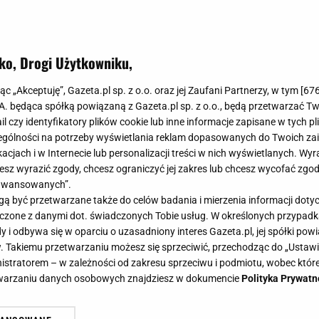
ko, Drogi Użytkowniku,
grodowe w zimie? Wyglądają świetn
jąc „Akceptuję”, Gazeta.pl sp. z o.o. oraz jej Zaufani Partnerzy, w tym [
67
en zaskakujący trend
.A. będąca spółką powiązaną z Gazeta.pl sp. z o.o., będą przetwarzać T
ail czy identyfikatory plików cookie lub inne informacje zapisane w tych p
gólności na potrzeby wyświetlania reklam dopasowanych do Twoich zain
acjach i w Internecie lub personalizacji treści w nich wyświetlanych. Wyr
cesz wyrazić zgody, chcesz ograniczyć jej zakres lub chcesz wycofać zgo
aawansowanych”.
od stopami, ciepły koc i ogień tańczący w palenisku -
 być przetwarzane także do celów badania i mierzenia informacji dot
czny jak przystrojony salon. Ten trend podbija polskie o
 łączone z danymi dot. świadczonych Tobie usług. W określonych przypad
taki klimatyczny kącik?
i odbywa się w oparciu o uzasadniony interes Gazeta.pl, jej spółki powi
. Takiemu przetwarzaniu możesz się sprzeciwić, przechodząc do „Ust
nistratorem – w zależności od zakresu sprzeciwu i podmiotu, wobec które
etwarzaniu danych osobowych znajdziesz w dokumencie
Polityka Prywatn