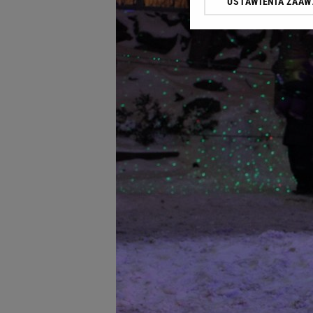
USTAWIENIA ZAA
Klikając „Akceptuję” wyra
Zaufanych Partnerów i A
dotyczące plików cookie,
odnośnik „Ustawienia pr
plików cookie możliwa je
My, nasi Zaufani Partne
Użycie dokładnych danych
Przechowywanie informacji
badnie odbiorców i uleps