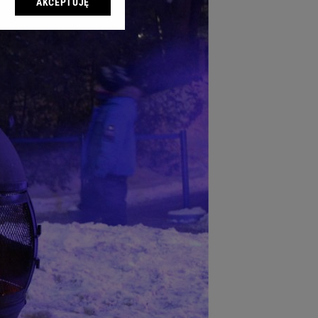
AKCEPTUJĘ
l sp. z o.o., jej
ić swoje preferencje
arzania danych poprzez
ych”. Zmiana ustawień
ach:
 celów identyfikacji.
omiar reklam i treści,