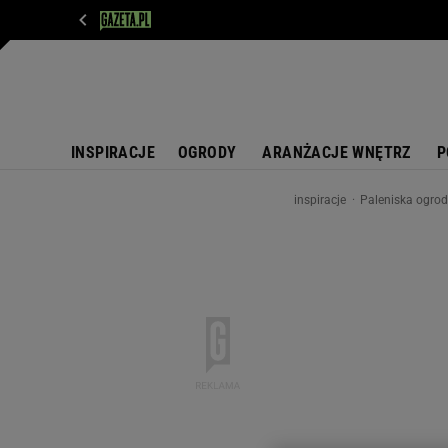
WIADOMOŚCI
NEXT
SPORT
PLOTEK
D
INSPIRACJE
OGRODY
ARANŻACJE WNĘTRZ
P
inspiracje
Paleniska ogrod