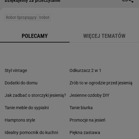
Dziękujemy za przeczytanie
Robot Sprzątający
Irobot
POLECAMY
WIĘCEJ TEMATÓW
Styl vintage
Odkurzacz 2 w 1
Dodatki do domu
Zrób to w ogrodzie przed jesienią
Jak zadbać o storczyki jesienią?
Jesienne ozdoby DIY
Tanie meble do sypialni
Tanie biurka
Hamptons style
Promocje na jesień
Idealny pomocnik do kuchni
Piękna zastawa