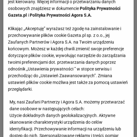
jest kierowany. Więcej informacji o przetwarzaniu danych
osobowych znajdziesz w dokumencie
Polityka Prywatności
Gazeta.pl
i
Polityka Prywatności Agora S.A.
Klikając „Akceptuję” wyrażasz też zgodę na zainstalowanie i
przechowywanie plików cookie Gazeta.pl sp. z o.o., jej
Zaufanych Partnerów i Agora S.A. na Twoim urządzeniu
końcowym. Możesz w każdej chwili zmienić swoje preferencje
dotyczące plików cookie, wywołując narzędzie do zarządzania
twoimi preferencjami dot. przetwarzania danych poprzez
materiały iRobot
odnośnik „Ustawienia prywatności ” w stopce serwisu i
przechodząc do „Ustawień Zaawansowanych”. Zmiana
ustawień plików cookie możliwa jest także za pomocą ustawień
Razem będziemy kontynuować rozwój
przeglądarki.
przełomowych robotów Roomba oraz
technologii smart home, które definiują
My, nasi Zaufani Partnerzy i Agora S.A. możemy przetwarzać
markę iRobot od ponad trzech dekad.
dane osobowe w następujących celach:
Połączenie innowacyjności i projektowania
Użycie dokładnych danych geolokalizacyjnych. Aktywne
skanowanie charakterystyki urządzenia do celów
opartego na potrzebach konsumentów z
identyfikacji. Przechowywanie informacji na urządzeniu lub
zapleczem R&D i kompetencjami
dostęp do nich. Spersonalizowane reklamy i treści, pomiar