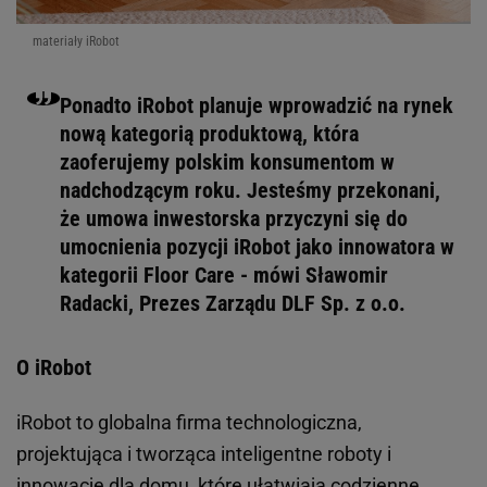
materiały iRobot
Ponadto iRobot planuje wprowadzić na rynek
nową kategorią produktową, która
zaoferujemy polskim konsumentom w
nadchodzącym roku. Jesteśmy przekonani,
że umowa inwestorska przyczyni się do
umocnienia pozycji iRobot jako innowatora w
kategorii Floor Care - mówi Sławomir
Radacki, Prezes Zarządu DLF Sp. z o.o.
O iRobot
iRobot to globalna firma technologiczna,
projektująca i tworząca inteligentne roboty i
innowacje dla domu, które ułatwiają codzienne