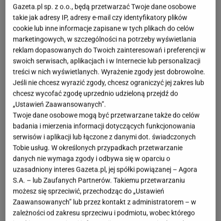
Gazeta.pl sp. z o.o., będą przetwarzać Twoje dane osobowe
produktów oraz realizację globalnej strategii.
takie jak adresy IP, adresy e-mail czy identyfikatory plików
Transakcja zapewnia stabilne warunki do dalszych
cookie lub inne informacje zapisane w tych plikach do celów
marketingowych, w szczególności na potrzeby wyświetlania
prac nad rozwiązaniami smart home, wzmacniając
reklam dopasowanych do Twoich zainteresowań i preferencji w
innowacyjność
portfolio iRobot
.
swoich serwisach, aplikacjach i w Internecie lub personalizacji
treści w nich wyświetlanych. Wyrażenie zgody jest dobrowolne.
To przełomowy moment w zabezpieczeniu
Jeśli nie chcesz wyrazić zgody, chcesz ograniczyć jej zakres lub
chcesz wycofać zgodę uprzednio udzieloną przejdź do
długoterminowej przyszłości iRobot
„Ustawień Zaawansowanych”.
- powiedział Gary Cohen, CEO iRobot. -
Twoje dane osobowe mogą być przetwarzane także do celów
Partnerstwo z Picea wzmacnia naszą
badania i mierzenia informacji dotyczących funkcjonowania
kondycję finansową, zapewniając stabilność
serwisów i aplikacji lub łączone z danymi dot. świadczonych
naszym klientom, partnerom i
Tobie usług. W określonych przypadkach przetwarzanie
danych nie wymaga zgody i odbywa się w oparciu o
dystrybutorom.
uzasadniony interes Gazeta.pl, jej spółki powiązanej – Agora
S.A. – lub Zaufanych Partnerów. Takiemu przetwarzaniu
możesz się sprzeciwić, przechodząc do „Ustawień
Zaawansowanych” lub przez kontakt z administratorem – w
zależności od zakresu sprzeciwu i podmiotu, wobec którego