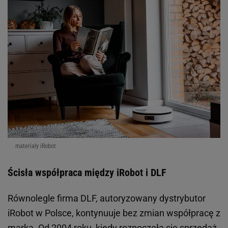
materiały iRobot
Ścisła współpraca między iRobot i DLF
Równolegle firma DLF, autoryzowany dystrybutor
iRobot w Polsce, kontynuuje bez zmian współpracę z
marką. Od 2004 roku, kiedy rozpoczęła się sprzedaż