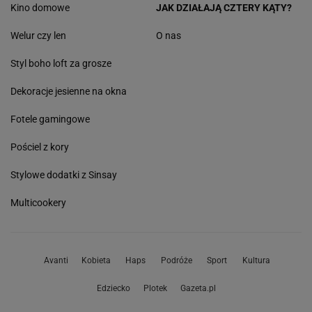
Kino domowe
JAK DZIAŁAJĄ CZTERY KĄTY?
Welur czy len
O nas
Styl boho loft za grosze
Dekoracje jesienne na okna
Fotele gamingowe
Pościel z kory
Stylowe dodatki z Sinsay
Multicookery
Avanti
Kobieta
Haps
Podróże
Sport
Kultura
Edziecko
Plotek
Gazeta.pl