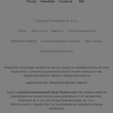
Poczta
Newsletter
Facebook
RSS
Copyright © Gazeta.pl sp. z o.o.
O Nas
Staże u nas
Reklama
Polityka prywatności
Wszystkie artykuły
Zasady korzystania z portalu
Zgłoś uwagi
Ustawienia prywatności
Właściciel niniejszego serwisu nie wyraża zgody na zwielokrotnianie ani inne
korzystanie z utworów rozpowszechnionych w tym serwisie, w celu
eksploracji tekstów i danych. Więcej informacji w
zastrzeżeniu dot. eksploracji tekstów i danych
Treści z
serwisów internetowych Grupy Wyborcza.pl
oraz serwisu tokfm.pl
prezentujemy w ramach komercyjnej współpracy z ich wydawcami:
Wyborcza sp. z o.o. oraz Grupą Radiową Agory sp. z o.o.
Wybrane treści z serwisu Sport.pl są dostępne po wykupieniu płatnej
subskrypcji