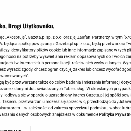
ki magazynu, ale zazwyczaj ich regularne ceny są doś
adomość, bo właśnie ruszyła wielka wyprzedaż obejmuj
ecenionych skarbów znalazła się prawdziwa perełka, c
ko, Drogi Użytkowniku,
wełny będący inwestycją na lata. Sprawdziliśmy, co jes
jąc „Akceptuję”, Gazeta.pl sp. z o.o. oraz jej Zaufani Partnerzy, w tym [
67
u odrobinę luksusu bez bankructwa.
.A. będąca spółką powiązaną z Gazeta.pl sp. z o.o., będą przetwarzać T
ail czy identyfikatory plików cookie lub inne informacje zapisane w tych p
gólności na potrzeby wyświetlania reklam dopasowanych do Twoich zain
acjach i w Internecie lub personalizacji treści w nich wyświetlanych. Wyr
cesz wyrazić zgody, chcesz ograniczyć jej zakres lub chcesz wycofać zgo
aawansowanych”.
 być przetwarzane także do celów badania i mierzenia informacji dot
 łączone z danymi dot. świadczonych Tobie usług. W określonych przypad
i odbywa się w oparciu o uzasadniony interes Gazeta.pl, jej spółki powi
. Takiemu przetwarzaniu możesz się sprzeciwić, przechodząc do „Ust
nistratorem – w zależności od zakresu sprzeciwu i podmiotu, wobec które
etwarzaniu danych osobowych znajdziesz w dokumencie
Polityka Prywatn