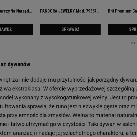
daż dywanów
 wnętrza i nie dodaje mu przytulności jak porządny dywan
ziwa ekstraklasa. W ofercie wyprzedażowej szczególną
 model wykonany z wysokogatunkowej wełny. Jest to pra
uftowania sprawia, że runo jest niezwykle gęste oraz mi
ta przyjemność dla zmysłów. Wełna to materiał naturalny 
ie i łatwo utrzymać go w czystości. Taki dywan w salonie
ktem aranżacji i nadaje jej szlachetnego charakteru, a t