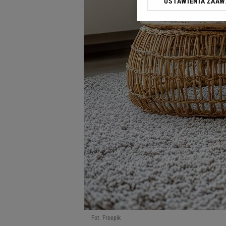
USTAWIENIA ZAA
Klikając „Akceptuję” wyra
Zaufanych Partnerów i A
dotyczące plików cookie,
odnośnik „Ustawienia pr
plików cookie możliwa je
My, nasi Zaufani Partne
Użycie dokładnych danych
Przechowywanie informacji
badnie odbiorców i uleps
Fot. Freepik