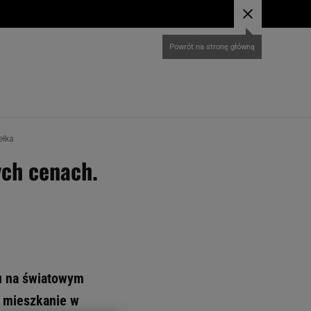
ełka
ych cenach.
nu na światowym
e mieszkanie w