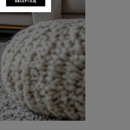
AKCEPTUJĘ
l sp. z o.o., jej
ić swoje preferencje
arzania danych poprzez
ych”. Zmiana ustawień
ach:
 celów identyfikacji.
omiar reklam i treści,