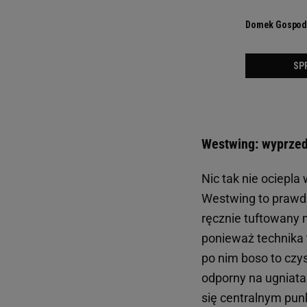
Westwing: wyprze
Nic tak nie ociepla
Westwing to prawd
ręcznie tuftowany
ponieważ technika t
po nim boso to czys
odporny na ugniatan
się centralnym pun