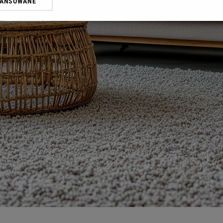
WANSOWANE
żasz też zgodę na zainstalowanie i przechowywanie plików cookie Gazeta.p
gora S.A. na Twoim urządzeniu końcowym. Możesz w każdej chwili zmien
 wywołując narzędzie do zarządzania twoimi preferencjami dot. przetw
ywatności ” w stopce serwisu i przechodząc do „Ustawień Zaawansowan
st także za pomocą ustawień przeglądarki.
rzy i Agora S.A. możemy przetwarzać dane osobowe w następujących cel
 geolokalizacyjnych. Aktywne skanowanie charakterystyki urządzenia do
 na urządzeniu lub dostęp do nich. Spersonalizowane reklamy i treści, p
zanie usług.
Lista Zaufanych Partnerów