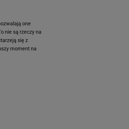
pozwalają one
o nie są rzeczy na
arzeją się z
lepszy moment na