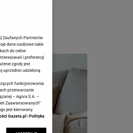
ć wysokie. Mamy
ąca asortyment
zyli ręcznie
zcze warto kupić, by
6
] Zaufanych Partnerów
woje dane osobowe takie
likach do celów
teresowań i preferencji
ażenie zgody jest
dę uprzednio udzieloną
yczących funkcjonowania
kach przetwarzanie
ązanej – Agora S.A. –
awień Zaawansowanych”
go jest kierowany.
ości Gazeta.pl
i
Polityka