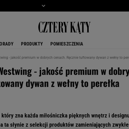
ZIECKO
MOTO
ORADY
PRODUKTY
POMIESZCZENIA
ing - jakość premium w dobrych cenach. Ręcznie tuftowany dywan z wełny to per
Westwing - jakość premium w dobr
towany dywan z wełny to perełka
 który zna każda miłośniczka pięknych wnętrz i desig
a ta słynie z selekcji produktów zamieniających zwykł