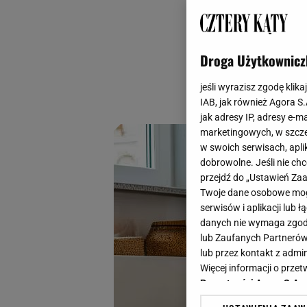
apartament z okład
jednak świetną wi
premium. Wśród prz
Droga Użytkownicz
tuftowany dywan z 
jeśli wyrazisz zgodę klika
wprowadzić do dom
IAB, jak również Agora S
jak adresy IP, adresy e-m
marketingowych, w szcze
w swoich serwisach, aplik
dobrowolne. Jeśli nie ch
przejdź do „Ustawień Z
Twoje dane osobowe mogą
serwisów i aplikacji lub
danych nie wymaga zgody 
lub Zaufanych Partnerów
lub przez kontakt z admi
Więcej informacji o prz
Prywatności Agora S.A.