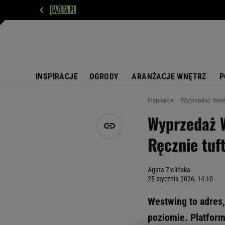
WIADOMOŚCI
NEXT
SPORT
PLOTEK
D
INSPIRACJE
OGRODY
ARANŻACJE WNĘTRZ
P
inspiracje
Wyprzedaż Westw
Wyprzedaż 
Ręcznie tuf
Agata Zielińska
25 stycznia 2026, 14:10
Westwing to adres,
poziomie. Platform