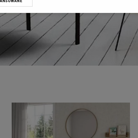
WANSOWANE
żasz też zgodę na zainstalowanie i przechowywanie plików cookie Gazeta.p
gora S.A. na Twoim urządzeniu końcowym. Możesz w każdej chwili zmien
 wywołując narzędzie do zarządzania twoimi preferencjami dot. przetw
ywatności ” w stopce serwisu i przechodząc do „Ustawień Zaawansowan
st także za pomocą ustawień przeglądarki.
rzy i Agora S.A. możemy przetwarzać dane osobowe w następujących cel
 geolokalizacyjnych. Aktywne skanowanie charakterystyki urządzenia do
 na urządzeniu lub dostęp do nich. Spersonalizowane reklamy i treści, p
zanie usług.
Lista Zaufanych Partnerów