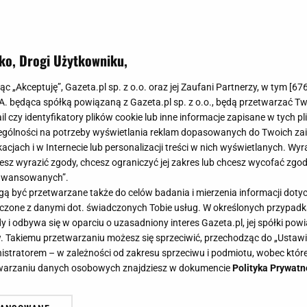
ryj, jak zestawić go z designerskimi lampami i eleganc
ląda jak VIP-owska przestrzeń.
ko, Drogi Użytkowniku,
jąc „Akceptuję”, Gazeta.pl sp. z o.o. oraz jej Zaufani Partnerzy, w tym [
67
.A. będąca spółką powiązaną z Gazeta.pl sp. z o.o., będą przetwarzać T
ail czy identyfikatory plików cookie lub inne informacje zapisane w tych p
gólności na potrzeby wyświetlania reklam dopasowanych do Twoich zain
acjach i w Internecie lub personalizacji treści w nich wyświetlanych. Wyr
cesz wyrazić zgody, chcesz ograniczyć jej zakres lub chcesz wycofać zgo
aawansowanych”.
 być przetwarzane także do celów badania i mierzenia informacji dot
 łączone z danymi dot. świadczonych Tobie usług. W określonych przypad
i odbywa się w oparciu o uzasadniony interes Gazeta.pl, jej spółki powi
. Takiemu przetwarzaniu możesz się sprzeciwić, przechodząc do „Ust
nistratorem – w zależności od zakresu sprzeciwu i podmiotu, wobec które
etwarzaniu danych osobowych znajdziesz w dokumencie
Polityka Prywatn