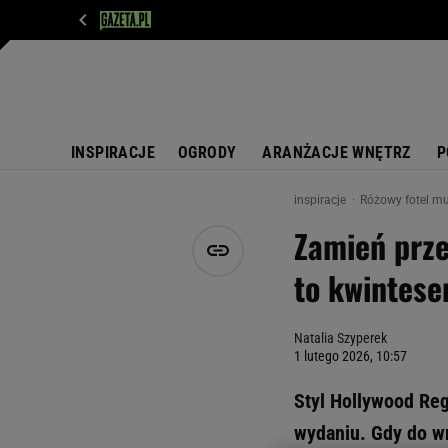
WIADOMOŚCI
NEXT
SPORT
PLOTEK
D
INSPIRACJE
OGRODY
ARANŻACJE WNĘTRZ
P
inspiracje
Różowy fotel mu
Zamień prze
to kwintese
Natalia Szyperek
1 lutego 2026, 10:57
Styl Hollywood Re
wydaniu. Gdy do w