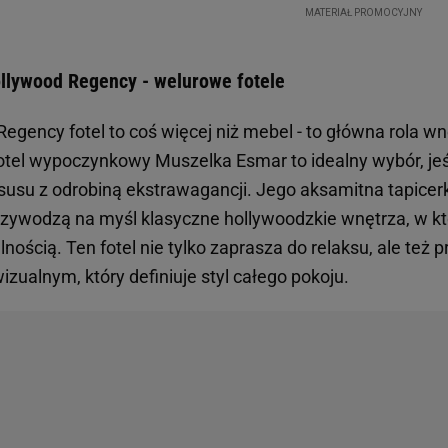
ollywood Regency - welurowe fotele
Regency fotel to coś więcej niż mebel - to główna rola 
otel wypoczynkowy Muszelka Esmar to idealny wybór, jeś
susu z odrobiną ekstrawagancji. Jego aksamitna tapicerka
przywodzą na myśl klasyczne hollywoodzkie wnętrza, w k
lnością. Ten fotel nie tylko zaprasza do relaksu, ale też p
izualnym, który definiuje styl całego pokoju.