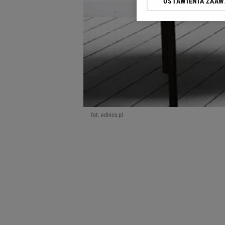
USTAWIENIA ZAA
Klikając „Akceptuję” wyra
Zaufanych Partnerów i A
dotyczące plików cookie,
odnośnik „Ustawienia pr
plików cookie możliwa je
My, nasi Zaufani Partne
Użycie dokładnych danych
Przechowywanie informacji
badnie odbiorców i uleps
fot. edinos.pl