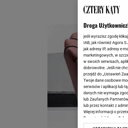
scenę z filmu. Odk
wystrój, który wyg
Droga Użytkownicz
jeśli wyrazisz zgodę klika
IAB, jak również Agora S
jak adresy IP, adresy e-m
marketingowych, w szcze
w swoich serwisach, aplik
dobrowolne. Jeśli nie ch
przejdź do „Ustawień Z
Twoje dane osobowe mogą
serwisów i aplikacji lub
danych nie wymaga zgody 
lub Zaufanych Partnerów
lub przez kontakt z admi
Więcej informacji o prz
Prywatności Agora S.A.