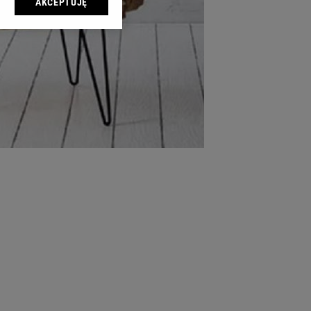
AKCEPTUJĘ
l sp. z o.o., jej
ić swoje preferencje
arzania danych poprzez
ych”. Zmiana ustawień
ach:
 celów identyfikacji.
omiar reklam i treści,