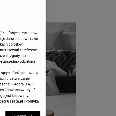
kimi pufami, tworząc
6
] Zaufanych Partnerów
woje dane osobowe takie
likach do celów
teresowań i preferencji
ażenie zgody jest
dę uprzednio udzieloną
yczących funkcjonowania
kach przetwarzanie
ązanej – Agora S.A. –
awień Zaawansowanych”
go jest kierowany.
ości Gazeta.pl
i
Polityka