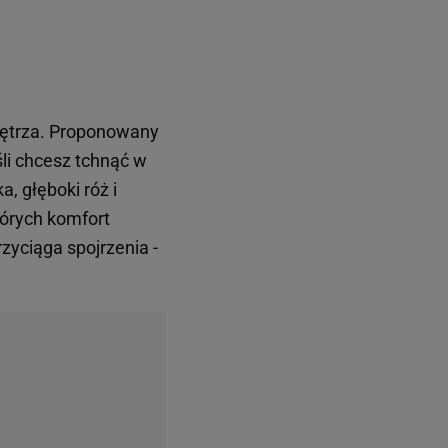
wnętrza. Proponowany
li chcesz tchnąć w
, głęboki róż i
tórych komfort
rzyciąga spojrzenia -