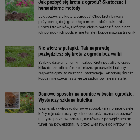
Jak pozbyć się kreta z ogrodu? Skuteczne i
humanitarne metody
Jak pozbyć się kreta z ogrodu? Choć krety bywają
pożyteczne, do jego stałego menu należą szkodniki
upraw i trawników, z którymi ciężko poradzić sobie bez
ich pomocy, ich podziemne tunele i kopce niszczą trawnik
i uprawy. Kret kopiąc tunele, uszkadza korzenie roślin
ozdobnych i uprawnych
Nie wierz w pułapki. Tak naprawdę
pozbędziesz się kreta z ogrodu bez walki
Szybkie działanie - uniknij szkód Krety potrafią w ciągu
kilku dni zrobić sieć tuneli, niszcząc trawniki i rabaty.
Najważniejsze to wczesna interwencja - obserwuj świeże
kopce i nie czekaj, aż zwierzę zadomowi się na stałe.
Naturalne metody - bez chemii Wiele osób skutecznie
stosuje odstraszacze
Domowe sposoby na nornice w twoim ogrodzie.
Wystarczy szklana butelka
ważne, aby wdrożyć domowe sposoby na nornice, dzięki
którym je odstraszymy. Ich obecność można rozpoznać
nie tylko po zniszczeniach, ale również po wejściach do
tuneli na powierzchni. W przeciwieństwie do kretów nie
usypują one jednak kopców. Czytaj też: Jak uratować
monsterę? Żółte liście i brązowe