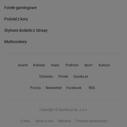
Fotele gamingowe
Pościel z kory
Stylowe dodatki z Sinsay
Multicookery
Avanti
Kobieta
Haps
Podróże
Sport
Kultura
Edziecko
Plotek
Gazeta.pl
Poczta
Newsletter
Facebook
RSS
Copyright © Gazeta.pl sp. z o.o.
O Nas
Staże u nas
Reklama
Polityka prywatności