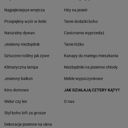
Najpiękniejsze wnętrza
Hity na jesień
Przepiękny wzór w listki
Tanie dodatki boho
Naturalny dywan
Castorama wyprzedaż
Jesienny niezbędnik
Tanie łóżko
Sztuczne rośliny jak żywe
Kanapy do małego mieszkania
Klimatyczna lampa
Niezbędniki na jesienne chłody
Jesienny balkon
Meble wypoczynkowe
Kino domowe
JAK DZIAŁAJĄ CZTERY KĄTY?
Welur czy len
O nas
Styl boho loft za grosze
Dekoracje jesienne na okna