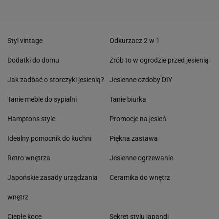
Styl vintage
Odkurzacz 2 w 1
Dodatki do domu
Zrób to w ogrodzie przed jesienią
Jak zadbać o storczyki jesienią?
Jesienne ozdoby DIY
Tanie meble do sypialni
Tanie biurka
Hamptons style
Promocje na jesień
Idealny pomocnik do kuchni
Piękna zastawa
Retro wnętrza
Jesienne ogrzewanie
Japońskie zasady urządzania
Ceramika do wnętrz
wnętrz
Ciepłe koce
Sekret stylu japandi