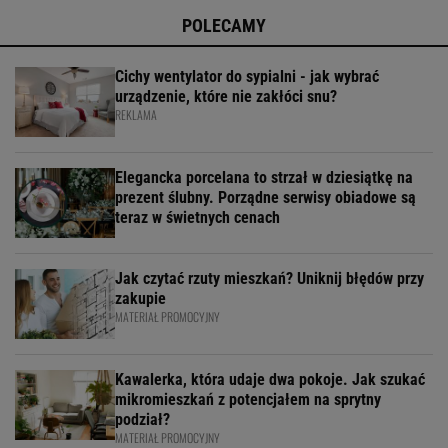
POLECAMY
Cichy wentylator do sypialni - jak wybrać
urządzenie, które nie zakłóci snu?
REKLAMA
Elegancka porcelana to strzał w dziesiątkę na
prezent ślubny. Porządne serwisy obiadowe są
teraz w świetnych cenach
Jak czytać rzuty mieszkań? Uniknij błędów przy
zakupie
MATERIAŁ PROMOCYJNY
Kawalerka, która udaje dwa pokoje. Jak szukać
mikromieszkań z potencjałem na sprytny
podział?
MATERIAŁ PROMOCYJNY