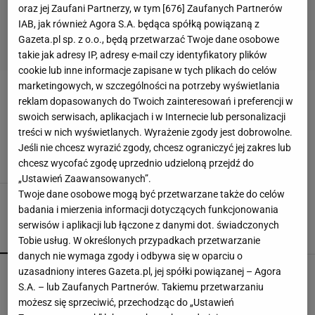
oraz jej Zaufani Partnerzy, w tym [
676
] Zaufanych Partnerów
IAB, jak również Agora S.A. będąca spółką powiązaną z
Gazeta.pl sp. z o.o., będą przetwarzać Twoje dane osobowe
takie jak adresy IP, adresy e-mail czy identyfikatory plików
cookie lub inne informacje zapisane w tych plikach do celów
marketingowych, w szczególności na potrzeby wyświetlania
KRET
reklam dopasowanych do Twoich zainteresowań i preferencji w
swoich serwisach, aplikacjach i w Internecie lub personalizacji
Numer 8/2003
treści w nich wyświetlanych. Wyrażenie zgody jest dobrowolne.
ALTANA
ALTANY
BODZISZEK
CIEKAWE OGRODY
Jeśli nie chcesz wyrazić zgody, chcesz ograniczyć jej zakres lub
chcesz wycofać zgodę uprzednio udzieloną przejdź do
„Ustawień Zaawansowanych”.
Twoje dane osobowe mogą być przetwarzane także do celów
badania i mierzenia informacji dotyczących funkcjonowania
serwisów i aplikacji lub łączone z danymi dot. świadczonych
POPULARNE
NAJNOWSZE
Tobie usług. W określonych przypadkach przetwarzanie
danych nie wymaga zgody i odbywa się w oparciu o
Kompaktowa bieżnia do małego mieszkania.
uzasadniony interes Gazeta.pl, jej spółki powiązanej – Agora
Ten sprzęt mieści się pod łóżko
S.A. – lub Zaufanych Partnerów. Takiemu przetwarzaniu
możesz się sprzeciwić, przechodząc do „Ustawień