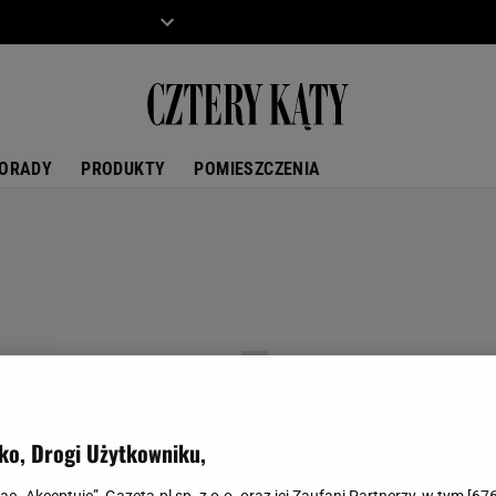
ZIECKO
MOTO
ORADY
PRODUKTY
POMIESZCZENIA
ko, Drogi Użytkowniku,