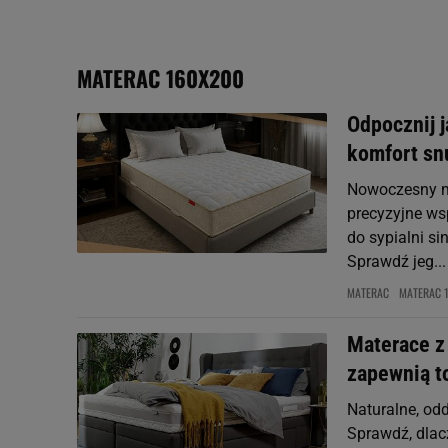
My, nasi Zaufani Partne
Użycie dokładnych danych
Przechowywanie informacji
MATERAC 160X200
badnie odbiorców i uleps
Odpocznij 
komfort snu
Nowoczesny ma
precyzyjne wsp
do sypialni si
Sprawdź jeg...
MATERAC
MATERAC 
Materace z
zapewnią t
Naturalne, od
Sprawdź, dlac