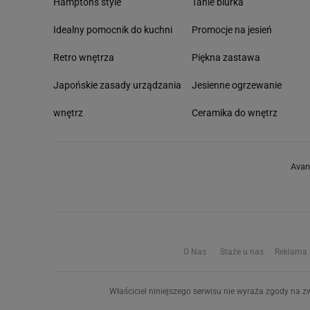
Hamptons style
Tanie biurka
Idealny pomocnik do kuchni
Promocje na jesień
Retro wnętrza
Piękna zastawa
Japońskie zasady urządzania
Jesienne ogrzewanie
wnętrz
Ceramika do wnętrz
Avan
O Nas
Staże u nas
Reklama
Właściciel niniejszego serwisu nie wyraża zgody na zw