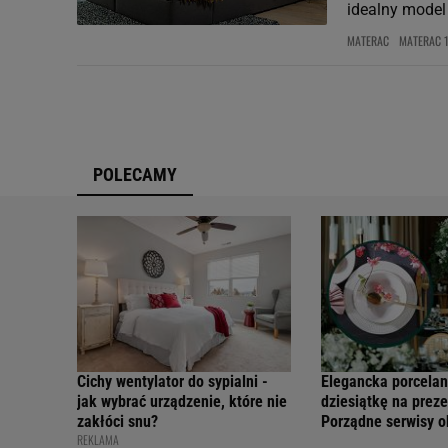
idealny model 
MATERAC
MATERAC 
POLECAMY
Cichy wentylator do sypialni -
Elegancka porcelan
jak wybrać urządzenie, które nie
dziesiątkę na preze
zakłóci snu?
Porządne serwisy 
REKLAMA
teraz w świetnych 