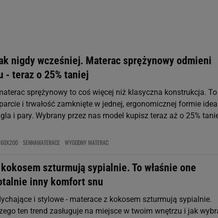
rzy i Agora S.A. możemy przetwarzać dane osobowe w następujących cel
 geolokalizacyjnych. Aktywne skanowanie charakterystyki urządzenia do
 na urządzeniu lub dostęp do nich. Spersonalizowane reklamy i treści, p
zanie usług.
Lista Zaufanych Partnerów
jak nigdy wcześniej. Materac sprężynowy odmieni
 - teraz o 25% taniej
terac sprężynowy to coś więcej niż klasyczna konstrukcja. To
arcie i trwałość zamknięte w jednej, ergonomicznej formie idea
ngla i pary. Wybrany przez nas model kupisz teraz aż o 25% tanie
160X200
SENNAMATERACE
WYGODNY MATERAC
 kokosem szturmują sypialnie. To właśnie one
otalnie inny komfort snu
dychające i stylowe - materace z kokosem szturmują sypialnie.
zego ten trend zasługuje na miejsce w twoim wnętrzu i jak wybr