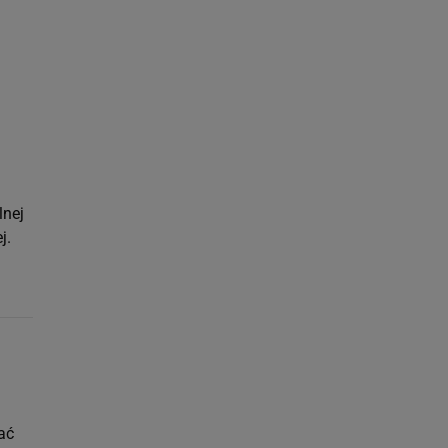
ach:
 celów identyfikacji.
omiar reklam i treści,
lnej
j.
ać