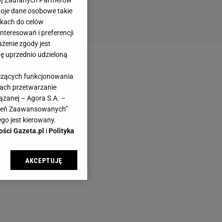
6
] Zaufanych Partnerów
woje dane osobowe takie
likach do celów
teresowań i preferencji
ażenie zgody jest
dę uprzednio udzieloną
yczących funkcjonowania
kach przetwarzanie
ązanej – Agora S.A. –
awień Zaawansowanych”
go jest kierowany.
ości Gazeta.pl
i
Polityka
AKCEPTUJĘ
l sp. z o.o., jej
ić swoje preferencje
arzania danych poprzez
ych”. Zmiana ustawień