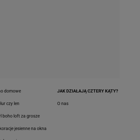
no domowe
JAK DZIAŁAJĄ CZTERY KĄTY?
lur czy len
O nas
yl boho loft za grosze
koracje jesienne na okna