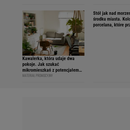
Stół jak nad morz
środku miasta. Kol
porcelana, które p
wakacyjny nastrój
Kawalerka, która udaje dwa
pokoje. Jak szukać
mikromieszkań z potencjałem
MATERIAŁ PROMOCYJNY
na sprytny podział?