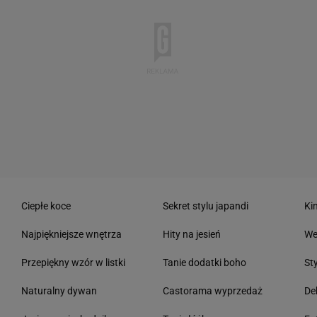
Ciepłe koce
Sekret stylu japandi
Ki
Najpiękniejsze wnętrza
Hity na jesień
We
Przepiękny wzór w listki
Tanie dodatki boho
St
Naturalny dywan
Castorama wyprzedaż
De