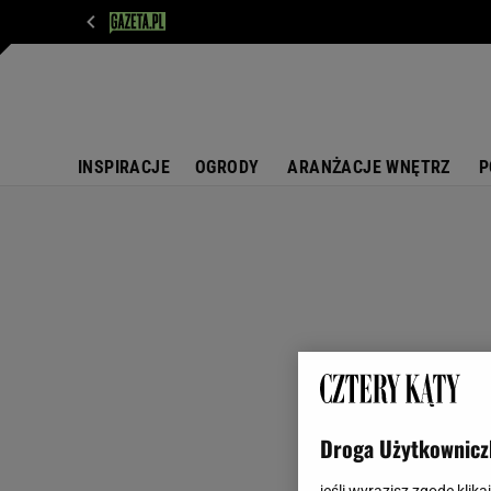
WIADOMOŚCI
NEXT
SPORT
PLOTEK
D
INSPIRACJE
OGRODY
ARANŻACJE WNĘTRZ
P
Droga Użytkownicz