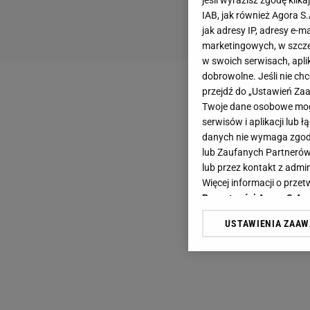
jeśli wyrazisz zgodę klika
IAB, jak również Agora S
jak adresy IP, adresy e-m
marketingowych, w szcze
w swoich serwisach, aplik
dobrowolne. Jeśli nie ch
przejdź do „Ustawień Z
Twoje dane osobowe mogą
serwisów i aplikacji lub
danych nie wymaga zgody 
lub Zaufanych Partnerów
lub przez kontakt z admi
Więcej informacji o prz
Prywatności Agora S.A.
USTAWIENIA ZAA
Klikając „Akceptuję” wyra
Zaufanych Partnerów i A
dotyczące plików cookie,
odnośnik „Ustawienia pr
plików cookie możliwa je