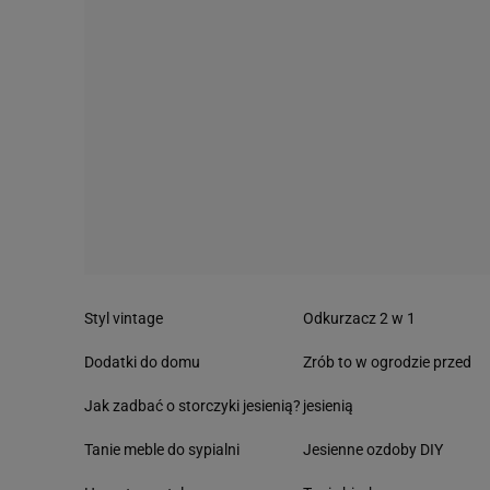
Styl vintage
Odkurzacz 2 w 1
Dodatki do domu
Zrób to w ogrodzie przed
Jak zadbać o storczyki jesienią?
jesienią
Tanie meble do sypialni
Jesienne ozdoby DIY