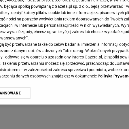
jąc „Akceptuję”, Gazeta.pl sp. z o.o. oraz jej Zaufani Partnerzy, w tym [
67
.A. będąca spółką powiązaną z Gazeta.pl sp. z o.o., będą przetwarzać T
ail czy identyfikatory plików cookie lub inne informacje zapisane w tych p
gólności na potrzeby wyświetlania reklam dopasowanych do Twoich zain
acjach i w Internecie lub personalizacji treści w nich wyświetlanych. Wyr
cesz wyrazić zgody, chcesz ograniczyć jej zakres lub chcesz wycofać zgo
aawansowanych”.
 być przetwarzane także do celów badania i mierzenia informacji dot
 łączone z danymi dot. świadczonych Tobie usług. W określonych przypad
i odbywa się w oparciu o uzasadniony interes Gazeta.pl, jej spółki powi
. Takiemu przetwarzaniu możesz się sprzeciwić, przechodząc do „Ust
nistratorem – w zależności od zakresu sprzeciwu i podmiotu, wobec które
etwarzaniu danych osobowych znajdziesz w dokumencie
Polityka Prywatn
WANSOWANE
żasz też zgodę na zainstalowanie i przechowywanie plików cookie Gazeta.p
gora S.A. na Twoim urządzeniu końcowym. Możesz w każdej chwili zmien
 wywołując narzędzie do zarządzania twoimi preferencjami dot. przetw
ywatności ” w stopce serwisu i przechodząc do „Ustawień Zaawansowan
st także za pomocą ustawień przeglądarki.