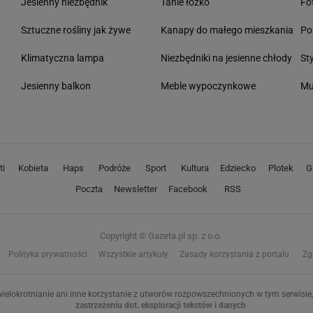
Jesienny niezbędnik
Tanie łóżko
Fo
Sztuczne rośliny jak żywe
Kanapy do małego mieszkania
Po
Klimatyczna lampa
Niezbędniki na jesienne chłody
St
Jesienny balkon
Meble wypoczynkowe
Mu
ti
Kobieta
Haps
Podróże
Sport
Kultura
Edziecko
Plotek
G
Poczta
Newsletter
Facebook
RSS
Copyright © Gazeta.pl sp. z o.o.
Polityka prywatności
Wszystkie artykuły
Zasady korzystania z portalu
Zg
ielokrotnianie ani inne korzystanie z utworów rozpowszechnionych w tym serwisie, 
zastrzeżeniu dot. eksploracji tekstów i danych