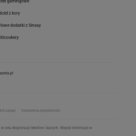
tele gamingowe
ściel z kory
ylowe dodatki z Sinsay
lticookery
azeta.pl
łoś uwagi
Ustawienia prywatności
w celu eksploracji tekstów i danych. Więcej informacji w