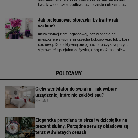
kwiaty w doniczce, podlewając je często i utrzymując
stale wilgotne podłoże. To jeden z najczęstszych
powodów, dla których storczyk przestaje kwitnąć
Jak pielęgnować storczyki, by kwitły jak
szalone?
uniwersalnej ziemi ogrodowej, lecz w specjalnej
mieszkance z łupinami orzecha kokosowego lub z korą
sosnową. Do efektywnej pielęgnacji storczyków przyda
się również specjalna odżywka, którą można kupić w
kwiaciarniach, supermarketach lub sklepach
ogrodniczych. Dzięki niej roślina będzie pięknie kwitła!
Donice
POLECAMY
Cichy wentylator do sypialni - jak wybrać
urządzenie, które nie zakłóci snu?
REKLAMA
Elegancka porcelana to strzał w dziesiątkę na
prezent ślubny. Porządne serwisy obiadowe są
teraz w świetnych cenach