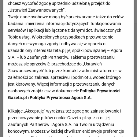
gwarantowane
chcesz wycofać zgodę uprzednio udzieloną przejdź do
„Ustawień Zaawansowanych”.
JAK PIELĘGNOWAĆ STORCZYKI
NAWÓZ DO STORCZYKÓW
PIELĘGNACJA ROŚLIN
PIELĘGNACJA STORCZYKÓW
Twoje dane osobowe mogą być przetwarzane także do celów
badania i mierzenia informacji dotyczących funkcjonowania
serwisów i aplikacji lub łączone z danymi dot. świadczonych
Tobie usług. W określonych przypadkach przetwarzanie
danych nie wymaga zgody i odbywa się w oparciu o
uzasadniony interes Gazeta.pl, jej spółki powiązanej – Agora
S.A. – lub Zaufanych Partnerów. Takiemu przetwarzaniu
możesz się sprzeciwić, przechodząc do „Ustawień
Zaawansowanych” lub przez kontakt z administratorem – w
zależności od zakresu sprzeciwu i podmiotu, wobec którego
jest kierowany. Więcej informacji o przetwarzaniu danych
osobowych znajdziesz w dokumencie
Polityka Prywatności
Gazeta.pl
i
Polityka Prywatności Agora S.A.
Klikając „Akceptuję” wyrażasz też zgodę na zainstalowanie i
przechowywanie plików cookie Gazeta.pl sp. z o.o., jej
Zaufanych Partnerów i Agora S.A. na Twoim urządzeniu
końcowym. Możesz w każdej chwili zmienić swoje preferencje