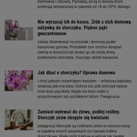
kwitnienia i zdrowia. Pamiętaj, że są to kwiaty, które
preferują temperaturę w zakresie od 18 do 20ºC, dlatego
staraj się unikać przeciągów i nagłych zmian
temperatury. Dodatkowo zapewnij im
Nie wyrzucaj ich do kosza. Zrób z nich domową
odżywkę do storczyka. Piękne pąki
gwarantowane
należy zblendować na proszek i domowy puder
bananowy gotowy. Proszkiem tym można obsypać
ziemię w doniczce lub dodać go do wody, którą
podlewamy storczyka. Dlaczego skórki bananów
sprawdzają się w pielęgnacji storczyków? Skórki
bananów stanowią źródło cennych składników
Jak dbać o storczyka? Uprawa domowa
odżywczych, które wzmacniają
i choć jednym rozwiniętym kwiatem – wówczas będziesz
wiedział, jaki ma kolor. Dobrze też, jeśli storczyk będzie
miał dużo pączków. Nigdy nie bierz roślin z
przyschniętymi lub pożółkłymi liśćmi. Pielęgnacja
storczyków w domu: jak je uprawiać? Jak dbać o
storczyki doniczkowe? Na pewno musisz znaleźć im
Zamiast wylewać do zlewu, podlej rośliny.
właściwe miejsce w
Storczyk znów obsypie się kwiatami
pielęgnacji Storczyki są roślinami, które w naturze rosną
w zupełnie innych warunkach niż typowe rośliny
doniczkowe. Wiele osób traktuje je jednak jak zwykłe