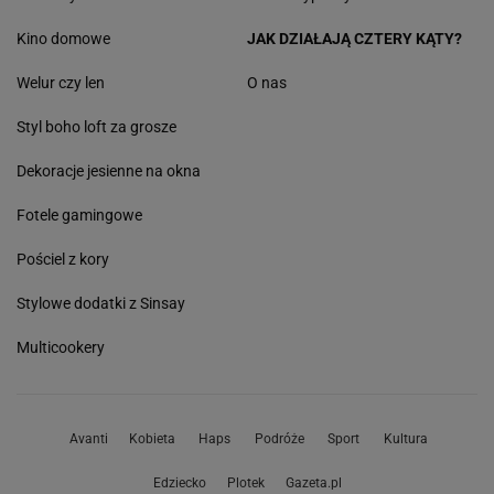
Kino domowe
JAK DZIAŁAJĄ CZTERY KĄTY?
Welur czy len
O nas
Styl boho loft za grosze
Dekoracje jesienne na okna
Fotele gamingowe
Pościel z kory
Stylowe dodatki z Sinsay
Multicookery
Avanti
Kobieta
Haps
Podróże
Sport
Kultura
Edziecko
Plotek
Gazeta.pl