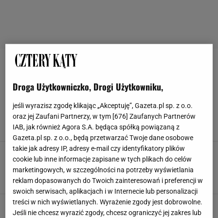
PIELĘGNACJA STORCZYKÓW
Droga Użytkowniczko, Drogi Użytkowniku,
W ten sposób nigdy nie przelejesz ani nie
wysuszysz storczyka. Wystarczy, że wrzucisz to
jeśli wyrazisz zgodę klikając „Akceptuję”, Gazeta.pl sp. z o.o.
do doniczki
oraz jej Zaufani Partnerzy, w tym [
676
] Zaufanych Partnerów
JAK PIELĘGNOWAĆ STORCZYKI
JAK PODLEWAĆ STORCZYKI
IAB, jak również Agora S.A. będąca spółką powiązaną z
KWIATY DONICZKOWE
PIELĘGNACJA STORCZYKÓW
Gazeta.pl sp. z o.o., będą przetwarzać Twoje dane osobowe
takie jak adresy IP, adresy e-mail czy identyfikatory plików
Pamiętaj o tym, podlewając storczyka zimą.
cookie lub inne informacje zapisane w tych plikach do celów
Unikniesz przelania i gnicia rośliny
marketingowych, w szczególności na potrzeby wyświetlania
JAK PIELĘGNOWAĆ STORCZYKI
JAK PODLEWAĆ STORCZYKI
reklam dopasowanych do Twoich zainteresowań i preferencji w
PIELĘGNACJA STORCZYKÓW
PORADY
swoich serwisach, aplikacjach i w Internecie lub personalizacji
treści w nich wyświetlanych. Wyrażenie zgody jest dobrowolne.
Nie wyrzucaj ich do kosza. Zrób z nich domową
Jeśli nie chcesz wyrazić zgody, chcesz ograniczyć jej zakres lub
odżywkę do storczyka. Piękne pąki