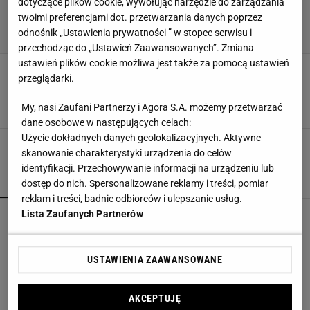
dotyczące plików cookie, wywołując narzędzie do zarządzania
twoimi preferencjami dot. przetwarzania danych poprzez
odnośnik „Ustawienia prywatności ” w stopce serwisu i
przechodząc do „Ustawień Zaawansowanych”. Zmiana
ustawień plików cookie możliwa jest także za pomocą ustawień
Storczyk już nie kwitnie? Zaparz i wetrzyj ją w
przeglądarki.
liście, a efekty cię zaskoczą
DOMOWE SPOSOBY
JAK PIELĘGNOWAĆ STORCZYKI
My, nasi Zaufani Partnerzy i Agora S.A. możemy przetwarzać
JAK URATOWAĆ STORCZYKI
PIELĘGNACJA STORCZYKÓW
dane osobowe w następujących celach:
Użycie dokładnych danych geolokalizacyjnych. Aktywne
skanowanie charakterystyki urządzenia do celów
identyfikacji. Przechowywanie informacji na urządzeniu lub
POPULARNE
NAJNOWSZE
dostęp do nich. Spersonalizowane reklamy i treści, pomiar
reklam i treści, badnie odbiorców i ulepszanie usług.
Lista Zaufanych Partnerów
Kompaktowa bieżnia do małego mieszkania.
Ten sprzęt mieści się pod łóżko
USTAWIENIA ZAAWANSOWANE
Vintage gramofony wracają do łask. Polacy na
nowo pokochali vinyle
AKCEPTUJĘ