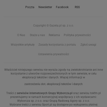
Poczta
Newsletter
Facebook
RSS
Copyright © Gazeta.pl sp. z o.o.
O Nas
Staże u nas
Reklama
Polityka prywatności
Wszystkie artykuły
Zasady korzystania z portalu
Zgłoś uwagi
Ustawienia prywatności
Właściciel niniejszego serwisu nie wyraża zgody na zwielokrotnianie ani inne
korzystanie z utworów rozpowszechnionych w tym serwisie, w celu
eksploracji tekstów i danych. Więcej informacji w
zastrzeżeniu dot. eksploracji tekstów i danych
Treści z
serwisów internetowych Grupy Wyborcza.pl
oraz serwisu tokfm.pl
prezentujemy w ramach komercyjnej współpracy z ich wydawcami:
Wyborcza sp. z o.o. oraz Grupą Radiową Agory sp. z o.o.
Wybrane treści z serwisu Sport.pl są dostępne po wykupieniu płatnej