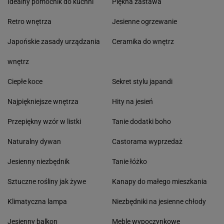
Idealny pomocnik do kuchni
Piękna zastawa
Retro wnętrza
Jesienne ogrzewanie
Japońskie zasady urządzania
Ceramika do wnętrz
wnętrz
Ciepłe koce
Sekret stylu japandi
Najpiękniejsze wnętrza
Hity na jesień
Przepiękny wzór w listki
Tanie dodatki boho
Naturalny dywan
Castorama wyprzedaż
Jesienny niezbędnik
Tanie łóżko
Sztuczne rośliny jak żywe
Kanapy do małego mieszkania
Klimatyczna lampa
Niezbędniki na jesienne chłody
Jesienny balkon
Meble wypoczynkowe