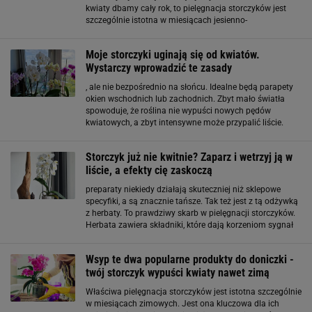
kwiaty dbamy cały rok, to pielęgnacja storczyków jest
szczególnie istotna w miesiącach jesienno-
zimowych. Pamiętaj, że są to kwiaty, które preferują
temperaturę w zakresie od 18 do 20ºC
Moje storczyki uginają się od kwiatów.
Wystarczy wprowadzić te zasady
, ale nie bezpośrednio na słońcu. Idealne będą parapety
okien wschodnich lub zachodnich. Zbyt mało światła
spowoduje, że roślina nie wypuści nowych pędów
kwiatowych, a zbyt intensywne może przypalić liście.
Najczęstszym błędem w pielęgnacji storczyków jest
nadmiar wody. Rośliny te najlepiej podlewać raz w
Storczyk już nie kwitnie? Zaparz i wetrzyj ją w
tygodniu
liście, a efekty cię zaskoczą
preparaty niekiedy działają skuteczniej niż sklepowe
specyfiki, a są znacznie tańsze. Tak też jest z tą odżywką
z herbaty. To prawdziwy skarb w pielęgnacji storczyków.
Herbata zawiera składniki, które dają korzeniom sygnał
do regeneracji i wzrostu. Dzięki temu odżywka ta nie tylko
wpływa na rozkwit pąków
Wsyp te dwa popularne produkty do doniczki -
twój storczyk wypuści kwiaty nawet zimą
Właściwa pielęgnacja storczyków jest istotna szczególnie
w miesiącach zimowych. Jest ona kluczowa dla ich