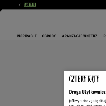
WIADOMOŚCI
NEXT
SPORT
PLOTEK
D
INSPIRACJE
OGRODY
ARANŻACJE WNĘTRZ
P
Droga Użytkownicz
jeśli wyrazisz zgodę klika