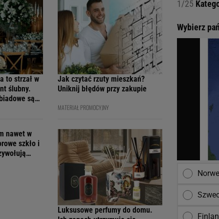
1/25
Katego
Wybierz pań
a to strzał w
Jak czytać rzuty mieszkań?
nt ślubny.
Uniknij błędów przy zakupie
obiadowe są
MATERIAŁ PROMOCYJNY
cenach
em nawet w
orowe szkło i
rzywołują
Norwe
Szwec
Luksusowe perfumy do domu.
Finla