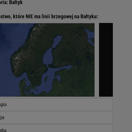
ria: Bałtyk
stwo, które NIE ma linii brzegowej na Bałtyku:
gia
ja
ndia