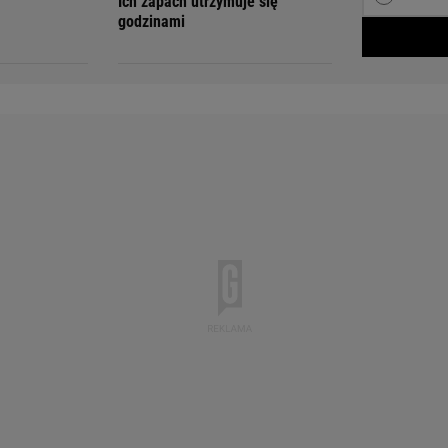
Ich zapach utrzymuje się
godzinami