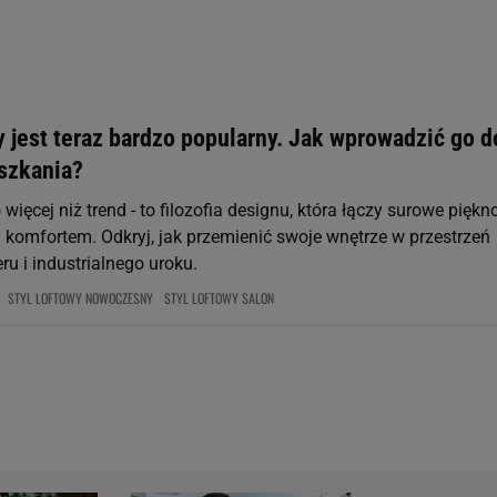
 geolokalizacyjnych. Aktywne skanowanie charakterystyki urządzenia do
 na urządzeniu lub dostęp do nich. Spersonalizowane reklamy i treści, p
zanie usług.
Lista Zaufanych Partnerów
y jest teraz bardzo popularny. Jak wprowadzić go d
szkania?
 więcej niż trend - to filozofia designu, która łączy surowe piękn
omfortem. Odkryj, jak przemienić swoje wnętrze w przestrzeń
ru i industrialnego uroku.
STYL LOFTOWY NOWOCZESNY
STYL LOFTOWY SALON