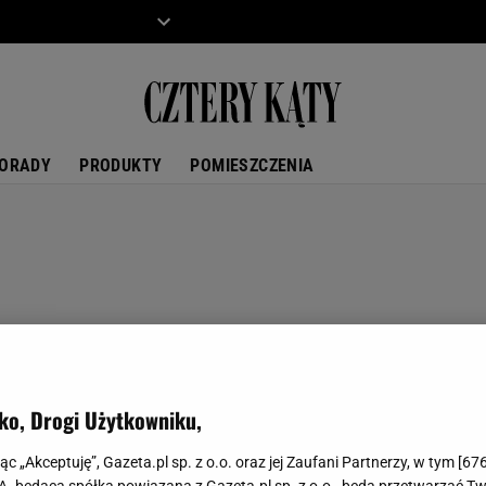
ZIECKO
MOTO
ORADY
PRODUKTY
POMIESZCZENIA
ko, Drogi Użytkowniku,
jąc „Akceptuję”, Gazeta.pl sp. z o.o. oraz jej Zaufani Partnerzy, w tym [
67