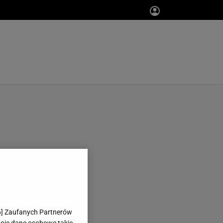
6
] Zaufanych Partnerów