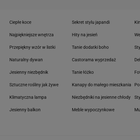
Ciepłe koce
Sekret stylu japandi
Ki
Najpiękniejsze wnętrza
Hity na jesień
We
Przepiękny wzór w listki
Tanie dodatki boho
St
Naturalny dywan
Castorama wyprzedaż
De
Jesienny niezbędnik
Tanie łóżko
Fo
Sztuczne rośliny jak żywe
Kanapy do małego mieszkania
Po
Klimatyczna lampa
Niezbędniki na jesienne chłody
St
Jesienny balkon
Meble wypoczynkowe
Mu