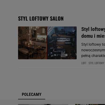
Użycie dokładnych danych
Przechowywanie informacji
badnie odbiorców i uleps
STYL LOFTOWY SALON
Styl loftow
domu i mie
Styl loftowy to
nowoczesnym k
pełną charakte
LOFT
STYL LOFTOWY
POLECAMY