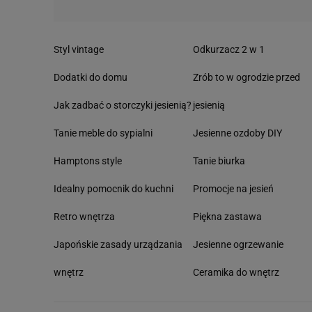
Styl vintage
Odkurzacz 2 w 1
Dodatki do domu
Zrób to w ogrodzie przed
Jak zadbać o storczyki jesienią?
jesienią
Tanie meble do sypialni
Jesienne ozdoby DIY
Hamptons style
Tanie biurka
Idealny pomocnik do kuchni
Promocje na jesień
Retro wnętrza
Piękna zastawa
Japońskie zasady urządzania
Jesienne ogrzewanie
wnętrz
Ceramika do wnętrz