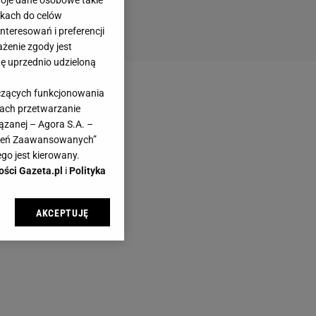
woje dane osobowe takie
likach do celów
teresowań i preferencji
ażenie zgody jest
dę uprzednio udzieloną
yczących funkcjonowania
kach przetwarzanie
ązanej – Agora S.A. –
awień Zaawansowanych”
go jest kierowany.
ości Gazeta.pl
i
Polityka
AKCEPTUJĘ
l sp. z o.o., jej
ić swoje preferencje
arzania danych poprzez
ych”. Zmiana ustawień
ach: