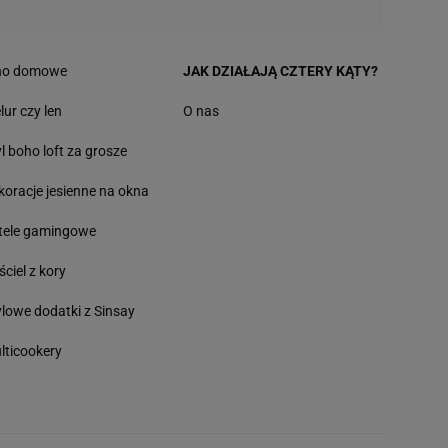
no domowe
JAK DZIAŁAJĄ CZTERY KĄTY?
lur czy len
O nas
yl boho loft za grosze
koracje jesienne na okna
tele gamingowe
ściel z kory
ylowe dodatki z Sinsay
lticookery