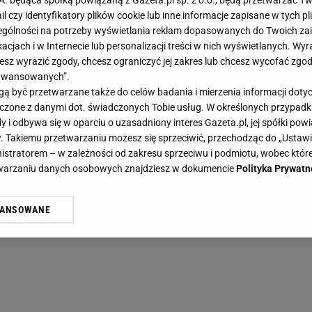
.A. będąca spółką powiązaną z Gazeta.pl sp. z o.o., będą przetwarzać T
ail czy identyfikatory plików cookie lub inne informacje zapisane w tych p
gólności na potrzeby wyświetlania reklam dopasowanych do Twoich zain
acjach i w Internecie lub personalizacji treści w nich wyświetlanych. Wyr
cesz wyrazić zgody, chcesz ograniczyć jej zakres lub chcesz wycofać zgo
aawansowanych”.
 być przetwarzane także do celów badania i mierzenia informacji dot
 łączone z danymi dot. świadczonych Tobie usług. W określonych przypad
i odbywa się w oparciu o uzasadniony interes Gazeta.pl, jej spółki powi
. Takiemu przetwarzaniu możesz się sprzeciwić, przechodząc do „Ust
nistratorem – w zależności od zakresu sprzeciwu i podmiotu, wobec które
etwarzaniu danych osobowych znajdziesz w dokumencie
Polityka Prywatn
WANSOWANE
żasz też zgodę na zainstalowanie i przechowywanie plików cookie Gazeta.p
gora S.A. na Twoim urządzeniu końcowym. Możesz w każdej chwili zmien
 wywołując narzędzie do zarządzania twoimi preferencjami dot. przetw
ywatności ” w stopce serwisu i przechodząc do „Ustawień Zaawansowan
st także za pomocą ustawień przeglądarki.
rzy i Agora S.A. możemy przetwarzać dane osobowe w następujących cel