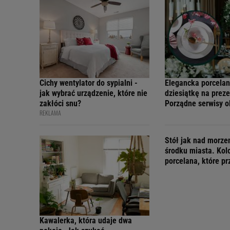
Cichy wentylator do sypialni -
Elegancka porcelan
jak wybrać urządzenie, które nie
dziesiątkę na preze
zakłóci snu?
Porządne serwisy 
REKLAMA
teraz w świetnych 
Stół jak nad morz
środku miasta. Kol
porcelana, które p
wakacyjny nastrój
Kawalerka, która udaje dwa