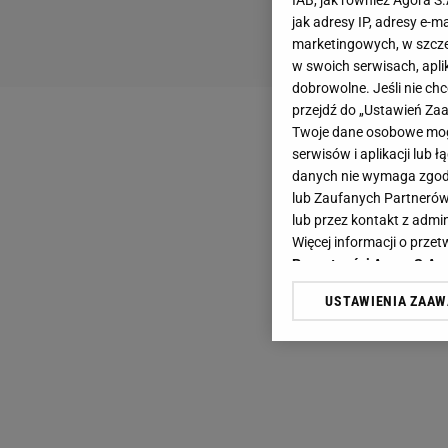
IAB, jak również Agora S
jak adresy IP, adresy e-m
marketingowych, w szcze
w swoich serwisach, aplik
dobrowolne. Jeśli nie ch
przejdź do „Ustawień Z
Twoje dane osobowe mogą
serwisów i aplikacji lub
danych nie wymaga zgody 
lub Zaufanych Partnerów
lub przez kontakt z admi
Więcej informacji o prz
Prywatności Agora S.A.
USTAWIENIA ZAA
Klikając „Akceptuję” wyra
Zaufanych Partnerów i A
dotyczące plików cookie,
odnośnik „Ustawienia pr
plików cookie możliwa je
My, nasi Zaufani Partne