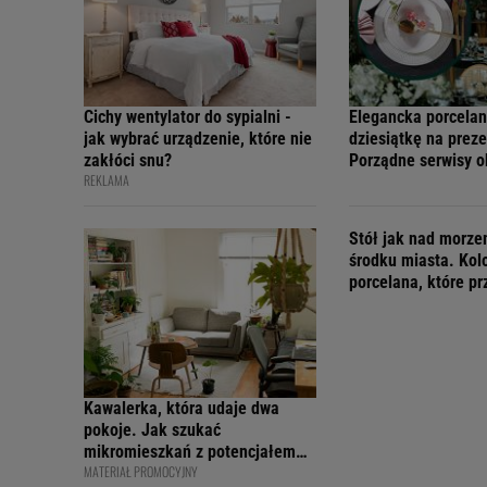
Cichy wentylator do sypialni -
Elegancka porcelan
jak wybrać urządzenie, które nie
dziesiątkę na preze
zakłóci snu?
Porządne serwisy 
REKLAMA
teraz w świetnych 
Stół jak nad morz
środku miasta. Kol
porcelana, które p
wakacyjny nastrój
Kawalerka, która udaje dwa
pokoje. Jak szukać
mikromieszkań z potencjałem
MATERIAŁ PROMOCYJNY
na sprytny podział?