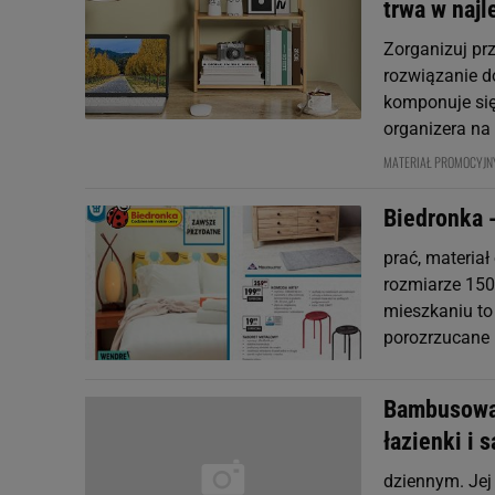
trwa w naj
Zorganizuj prz
rozwiązanie do
komponuje się 
organizera na 
MATERIAŁ PROMOCYJ
Biedronka 
prać, materiał
rozmiarze 15
mieszkaniu to
porozrzucane 
Bambusowa p
łazienki i 
dziennym. Jej 