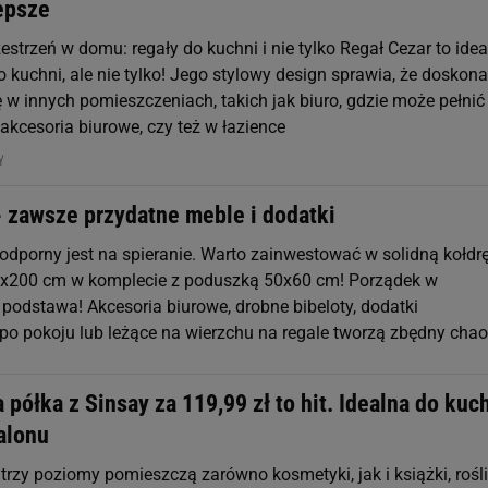
lepsze
estrzeń w domu: regały do kuchni i nie tylko Regał Cezar to idea
 kuchni, ale nie tylko! Jego stylowy design sprawia, że doskona
w innych pomieszczeniach, takich jak biuro, gdzie może pełnić 
akcesoria biurowe, czy też w łazience
NY
- zawsze przydatne meble i dodatki
 odporny jest na spieranie. Warto zainwestować w solidną kołdr
0x200 cm w komplecie z poduszką 50x60 cm! Porządek w
 podstawa! Akcesoria biurowe, drobne bibeloty, dodatki
po pokoju lub leżące na wierzchu na regale tworzą zbędny cha
ółka z Sinsay za 119,99 zł to hit. Idealna do kuch
salonu
trzy poziomy pomieszczą zarówno kosmetyki, jak i książki, rośl