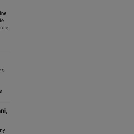
lne
le
rolę
ę o
os
ni,
iny