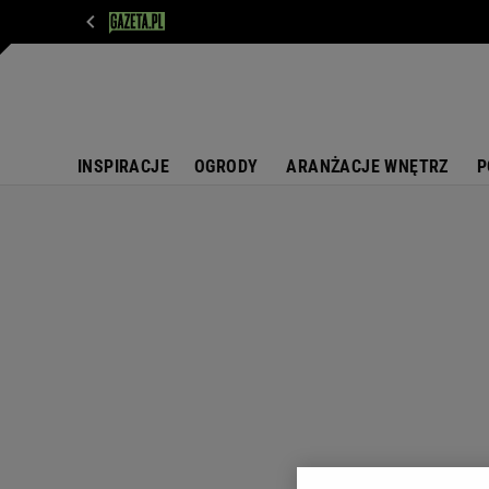
WIADOMOŚCI
NEXT
SPORT
PLOTEK
D
INSPIRACJE
OGRODY
ARANŻACJE WNĘTRZ
P