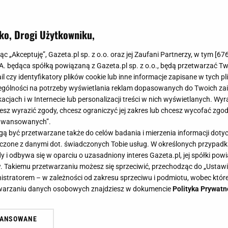
ko, Drogi Użytkowniku,
jąc „Akceptuję”, Gazeta.pl sp. z o.o. oraz jej Zaufani Partnerzy, w tym [
67
.A. będąca spółką powiązaną z Gazeta.pl sp. z o.o., będą przetwarzać T
ail czy identyfikatory plików cookie lub inne informacje zapisane w tych p
gólności na potrzeby wyświetlania reklam dopasowanych do Twoich zain
acjach i w Internecie lub personalizacji treści w nich wyświetlanych. Wyr
cesz wyrazić zgody, chcesz ograniczyć jej zakres lub chcesz wycofać zgo
aawansowanych”.
 być przetwarzane także do celów badania i mierzenia informacji dot
 łączone z danymi dot. świadczonych Tobie usług. W określonych przypad
i odbywa się w oparciu o uzasadniony interes Gazeta.pl, jej spółki powi
. Takiemu przetwarzaniu możesz się sprzeciwić, przechodząc do „Ust
nistratorem – w zależności od zakresu sprzeciwu i podmiotu, wobec które
etwarzaniu danych osobowych znajdziesz w dokumencie
Polityka Prywatn
WANSOWANE
żasz też zgodę na zainstalowanie i przechowywanie plików cookie Gazeta.p