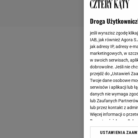
Droga Użytkownicz
jeśli wyrazisz zgodę klika
IAB, jak również Agora S
jak adresy IP, adresy e-m
marketingowych, w szcze
w swoich serwisach, aplik
dobrowolne. Jeśli nie ch
przejdź do „Ustawień Z
Twoje dane osobowe mogą
serwisów i aplikacji lub
danych nie wymaga zgody 
lub Zaufanych Partnerów
lub przez kontakt z admi
Więcej informacji o prz
Prywatności Agora S.A.
USTAWIENIA ZAA
Klikając „Akceptuję” wyra