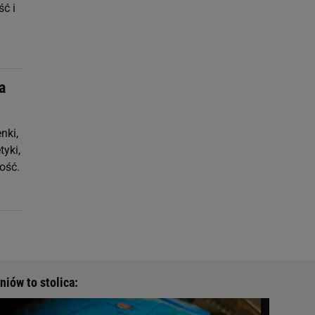
ść i
a
nki,
yki,
ość.
niów to stolica: