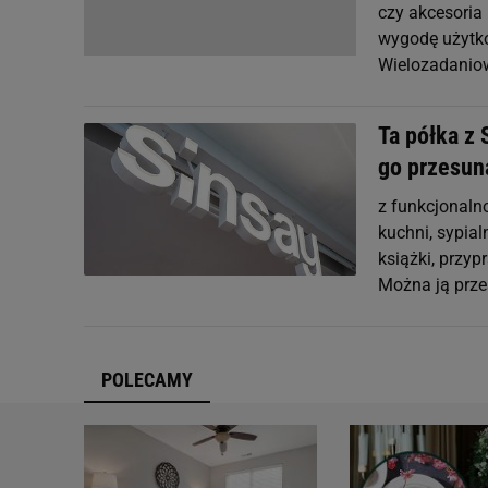
czy akcesoria 
wygodę użytko
Wielozadaniow
Ta półka z 
go przesun
z funkcjonalno
kuchni, sypia
książki, przyp
Można ją prze
POLECAMY