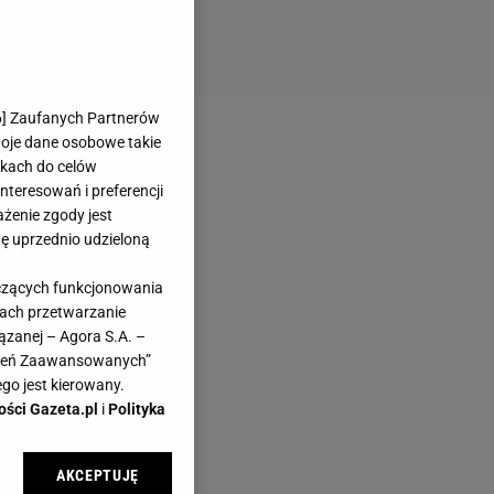
6
] Zaufanych Partnerów
woje dane osobowe takie
likach do celów
teresowań i preferencji
ażenie zgody jest
dę uprzednio udzieloną
yczących funkcjonowania
kach przetwarzanie
ązanej – Agora S.A. –
awień Zaawansowanych”
go jest kierowany.
ości Gazeta.pl
i
Polityka
AKCEPTUJĘ
l sp. z o.o., jej