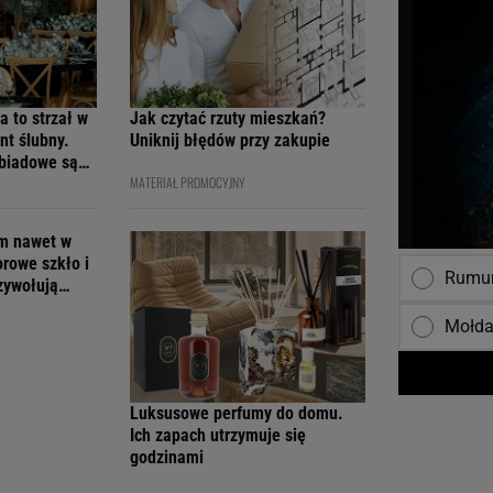
a to strzał w
Jak czytać rzuty mieszkań?
nt ślubny.
Uniknij błędów przy zakupie
obiadowe są
MATERIAŁ PROMOCYJNY
cenach
em nawet w
orowe szkło i
Rumun
rzywołują
Mołda
Luksusowe perfumy do domu.
Ich zapach utrzymuje się
godzinami