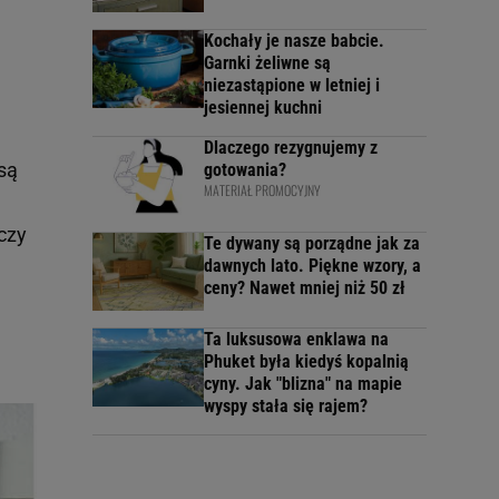
Kochały je nasze babcie.
Garnki żeliwne są
niezastąpione w letniej i
jesiennej kuchni
Dlaczego rezygnujemy z
są
gotowania?
MATERIAŁ PROMOCYJNY
czy
Te dywany są porządne jak za
dawnych lato. Piękne wzory, a
ceny? Nawet mniej niż 50 zł
Ta luksusowa enklawa na
Phuket była kiedyś kopalnią
cyny. Jak "blizna" na mapie
wyspy stała się rajem?