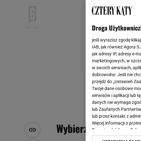
Droga Użytkownicz
jeśli wyrazisz zgodę klika
IAB, jak również Agora S
jak adresy IP, adresy e-m
marketingowych, w szcze
w swoich serwisach, aplik
dobrowolne. Jeśli nie ch
przejdź do „Ustawień Z
Twoje dane osobowe mogą
serwisów i aplikacji lub
danych nie wymaga zgody 
lub Zaufanych Partnerów
lub przez kontakt z admi
Więcej informacji o prz
Wybierz idealne biur
Prywatności Agora S.A.