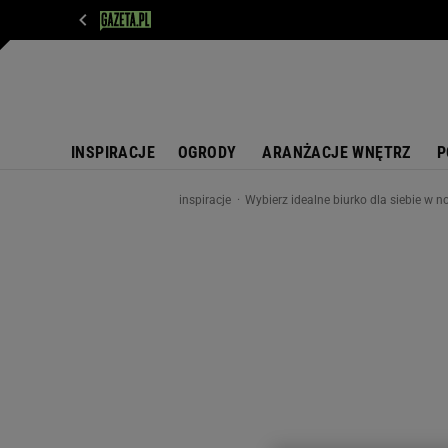
WIADOMOŚCI
NEXT
SPORT
PLOTEK
D
INSPIRACJE
OGRODY
ARANŻACJE WNĘTRZ
P
inspiracje
Wybierz idealne biurko dla siebie w 