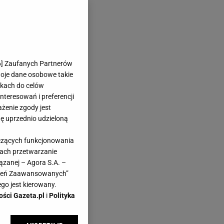
6
] Zaufanych Partnerów
woje dane osobowe takie
likach do celów
teresowań i preferencji
ażenie zgody jest
dę uprzednio udzieloną
yczących funkcjonowania
kach przetwarzanie
ązanej – Agora S.A. –
awień Zaawansowanych”
go jest kierowany.
ości Gazeta.pl
i
Polityka