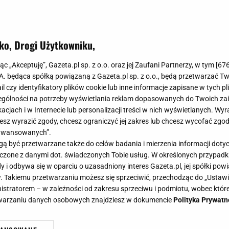
ko, Drogi Użytkowniku,
jąc „Akceptuję”, Gazeta.pl sp. z o.o. oraz jej Zaufani Partnerzy, w tym [
67
.A. będąca spółką powiązaną z Gazeta.pl sp. z o.o., będą przetwarzać T
ail czy identyfikatory plików cookie lub inne informacje zapisane w tych p
gólności na potrzeby wyświetlania reklam dopasowanych do Twoich zain
acjach i w Internecie lub personalizacji treści w nich wyświetlanych. Wyr
cesz wyrazić zgody, chcesz ograniczyć jej zakres lub chcesz wycofać zgo
aawansowanych”.
 być przetwarzane także do celów badania i mierzenia informacji dot
 łączone z danymi dot. świadczonych Tobie usług. W określonych przypad
i odbywa się w oparciu o uzasadniony interes Gazeta.pl, jej spółki powi
. Takiemu przetwarzaniu możesz się sprzeciwić, przechodząc do „Ust
nistratorem – w zależności od zakresu sprzeciwu i podmiotu, wobec które
etwarzaniu danych osobowych znajdziesz w dokumencie
Polityka Prywatn
ko dla siebie w nowoczesnym stylu