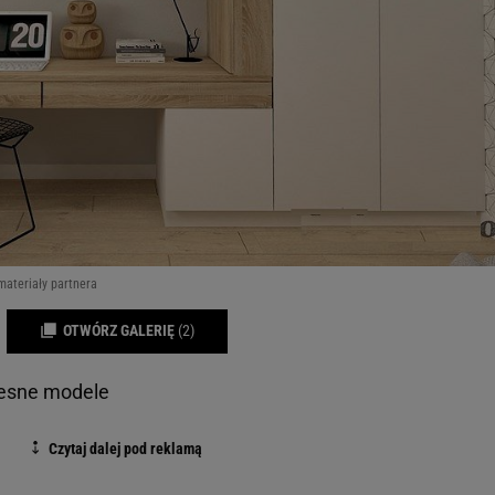
materiały partnera
OTWÓRZ GALERIĘ
(2)
zesne modele