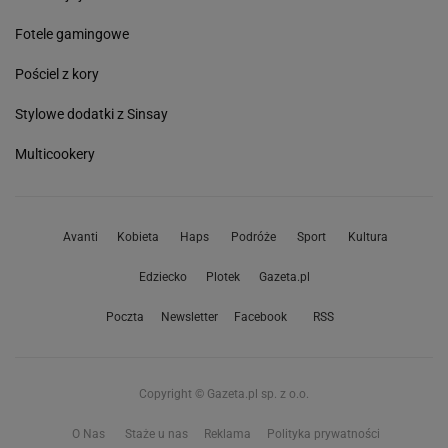
Fotele gamingowe
Pościel z kory
Stylowe dodatki z Sinsay
Multicookery
Avanti
Kobieta
Haps
Podróże
Sport
Kultura
Edziecko
Plotek
Gazeta.pl
Poczta
Newsletter
Facebook
RSS
Copyright © Gazeta.pl sp. z o.o.
O Nas
Staże u nas
Reklama
Polityka prywatności