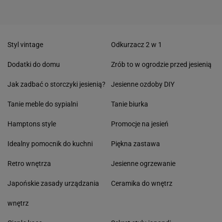
Styl vintage
Odkurzacz 2 w 1
Dodatki do domu
Zrób to w ogrodzie przed jesienią
Jak zadbać o storczyki jesienią?
Jesienne ozdoby DIY
Tanie meble do sypialni
Tanie biurka
Hamptons style
Promocje na jesień
Idealny pomocnik do kuchni
Piękna zastawa
Retro wnętrza
Jesienne ogrzewanie
Japońskie zasady urządzania
Ceramika do wnętrz
wnętrz