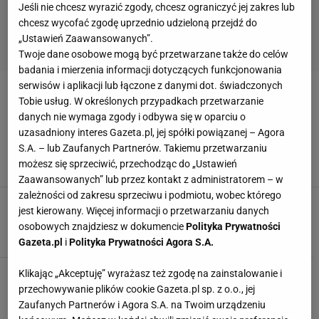
Jeśli nie chcesz wyrazić zgody, chcesz ograniczyć jej zakres lub
chcesz wycofać zgodę uprzednio udzieloną przejdź do
„Ustawień Zaawansowanych”.
Twoje dane osobowe mogą być przetwarzane także do celów
badania i mierzenia informacji dotyczących funkcjonowania
serwisów i aplikacji lub łączone z danymi dot. świadczonych
BRYTFANA
Tobie usług. W określonych przypadkach przetwarzanie
danych nie wymaga zgody i odbywa się w oparciu o
Garnki żeliwne wracają do łask. Te są trwałe i
uzasadniony interes Gazeta.pl, jej spółki powiązanej – Agora
wydajne
S.A. – lub Zaufanych Partnerów. Takiemu przetwarzaniu
BRYTFANA
GARNEK
GARNKI ŻELIWNE
PATELNIE ŻELIWNE
możesz się sprzeciwić, przechodząc do „Ustawień
Zaawansowanych” lub przez kontakt z administratorem – w
zależności od zakresu sprzeciwu i podmiotu, wobec którego
Brytfanny i naczynia żaroodporne do pieczenia
jest kierowany. Więcej informacji o przetwarzaniu danych
BRYTFANA
GOTOWANIE
KUCHNIA
NACZYNIE ŻAROODPORNE
osobowych znajdziesz w dokumencie
Polityka Prywatności
Gazeta.pl
i
Polityka Prywatności Agora S.A.
Klikając „Akceptuję” wyrażasz też zgodę na zainstalowanie i
przechowywanie plików cookie Gazeta.pl sp. z o.o., jej
Zaufanych Partnerów i Agora S.A. na Twoim urządzeniu
POPULARNE
NAJNOWSZE