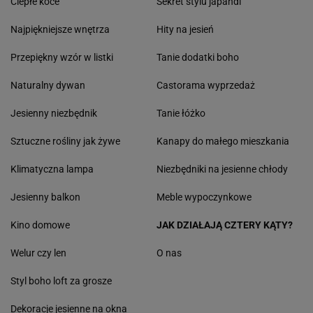
Ciepłe koce
Sekret stylu japandi
Najpiękniejsze wnętrza
Hity na jesień
Przepiękny wzór w listki
Tanie dodatki boho
Naturalny dywan
Castorama wyprzedaż
Jesienny niezbędnik
Tanie łóżko
Sztuczne rośliny jak żywe
Kanapy do małego mieszkania
Klimatyczna lampa
Niezbędniki na jesienne chłody
Jesienny balkon
Meble wypoczynkowe
Kino domowe
JAK DZIAŁAJĄ CZTERY KĄTY?
Welur czy len
O nas
Styl boho loft za grosze
Dekoracje jesienne na okna