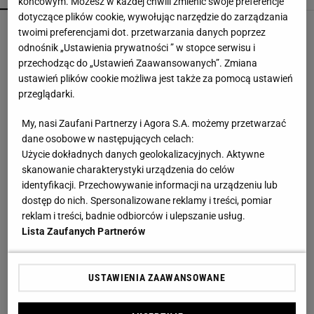
końcowym. Możesz w każdej chwili zmienić swoje preferencje
dotyczące plików cookie, wywołując narzędzie do zarządzania
Przenośne klimatyzatory i wentylatory najlepsze
twoimi preferencjami dot. przetwarzania danych poprzez
na upały. Są tanie i ciche, dobre do sypialni
odnośnik „Ustawienia prywatności ” w stopce serwisu i
przechodząc do „Ustawień Zaawansowanych”. Zmiana
ustawień plików cookie możliwa jest także za pomocą ustawień
Te dywany są porządne jak za dawnych lato.
przeglądarki.
Piękne wzory, a ceny? Nawet mniej niż 50 zł
My, nasi Zaufani Partnerzy i Agora S.A. możemy przetwarzać
dane osobowe w następujących celach:
Skandynawski przepis na zdrowie? Sezonowe
Użycie dokładnych danych geolokalizacyjnych. Aktywne
produkty, prostota i smak bez kompromisów
skanowanie charakterystyki urządzenia do celów
MATERIAŁ PROMOCYJNY
identyfikacji. Przechowywanie informacji na urządzeniu lub
dostęp do nich. Spersonalizowane reklamy i treści, pomiar
Miętowy =fotel to hit polskich salonów. W lecie
reklam i treści, badnie odbiorców i ulepszanie usług.
2026 stawiamy na faktury
Lista Zaufanych Partnerów
Ta luksusowa enklawa na Phuket była kiedyś
USTAWIENIA ZAAWANSOWANE
kopalnią cyny. Jak "blizna" na mapie wyspy stała
się rajem?