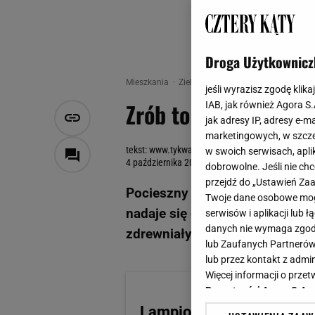
Droga Użytkownicz
Mieszkania
Zielone Cztery Kąty
Zrób to sam.
jeśli wyrazisz zgodę klika
Zrób to sam. Bajkow
IAB, jak również Agora S
jak adresy IP, adresy e-m
marketingowych, w szcze
tekst: www.tykwa.info, Małgorzata Gec, fot.: ww
w swoich serwisach, aplik
4 października 2016, 14:38
dobrowolne. Jeśli nie ch
przejdź do „Ustawień Z
Pocieszny butelkowaty kształt 
Twoje dane osobowe mogą
nadaje się do ręcznie robiony
serwisów i aplikacji lub
danych nie wymaga zgody 
zdrewniałych owoców tykwy.
lub Zaufanych Partnerów
lub przez kontakt z admi
Więcej informacji o prz
Prywatności Agora S.A.
Lampion z tykwy