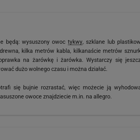
ne będą: wysuszony owoc
tykwy
, szklane lub plastiko
do drewna, kilka metrów kabla, kilkanaście metrów sznur
 oprawka na żarówkę i żarówka. Wystarczy się jeszc
rwować dużo wolnego czasu i można działać.
rafi się bujnie rozrastać, więc możecie ją wyhodow
zasuszone owoce znajdziecie m.in. na allegro.