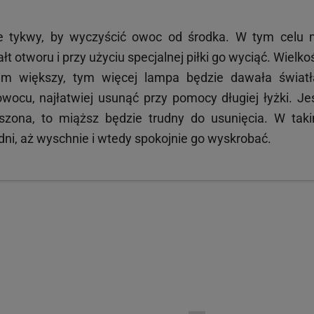
 tykwy, by wyczyścić owoc od środka. W tym celu 
ałt otworu i przy użyciu specjalnej piłki go wyciąć. Wielko
m większy, tym więcej lampa będzie dawała światł
ocu, najłatwiej usunąć przy pomocy długiej łyżki. Jeś
szona, to miąższ będzie trudny do usunięcia. W tak
ni, aż wyschnie i wtedy spokojnie go wyskrobać.