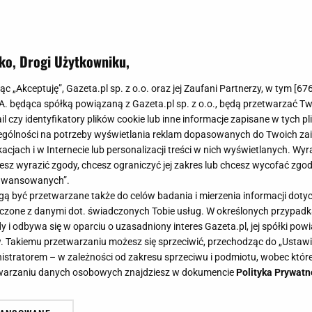
ko, Drogi Użytkowniku,
 Bajkowa lampa z tykwy
jąc „Akceptuję”, Gazeta.pl sp. z o.o. oraz jej Zaufani Partnerzy, w tym [
67
a lampa z tykwy
.A. będąca spółką powiązaną z Gazeta.pl sp. z o.o., będą przetwarzać T
ail czy identyfikatory plików cookie lub inne informacje zapisane w tych p
gólności na potrzeby wyświetlania reklam dopasowanych do Twoich zain
w.tykwa.info
acjach i w Internecie lub personalizacji treści w nich wyświetlanych. Wyr
cesz wyrazić zgody, chcesz ograniczyć jej zakres lub chcesz wycofać zgo
aawansowanych”.
i duże rozmiary owocu, sprawiają, że tykwa doskona
 być przetwarzane także do celów badania i mierzenia informacji dot
ch dekoracji. Zobaczcie jak samemu wykonać lampy 
 łączone z danymi dot. świadczonych Tobie usług. W określonych przypad
i odbywa się w oparciu o uzasadniony interes Gazeta.pl, jej spółki powi
. Takiemu przetwarzaniu możesz się sprzeciwić, przechodząc do „Ust
nistratorem – w zależności od zakresu sprzeciwu i podmiotu, wobec które
etwarzaniu danych osobowych znajdziesz w dokumencie
Polityka Prywatn