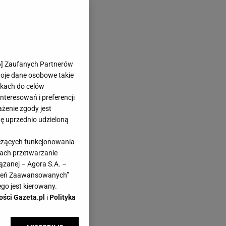
6
] Zaufanych Partnerów
woje dane osobowe takie
likach do celów
teresowań i preferencji
ażenie zgody jest
dę uprzednio udzieloną
le
yczących funkcjonowania
ze
kach przetwarzanie
ązanej – Agora S.A. –
awień Zaawansowanych”
go jest kierowany.
ości Gazeta.pl
i
Polityka