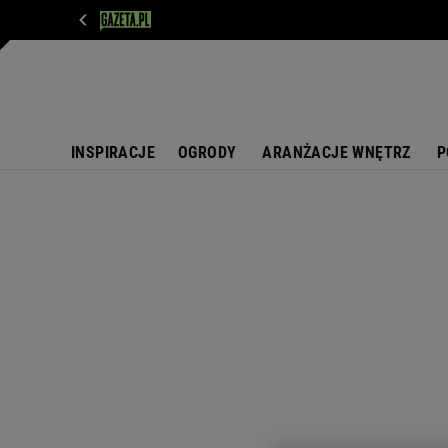
WIADOMOŚCI
NEXT
SPORT
PLOTEK
D
INSPIRACJE
OGRODY
ARANŻACJE WNĘTRZ
P