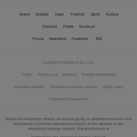
Avanti
Kobieta
Haps
Podróże
Sport
Kultura
Edziecko
Plotek
Gazeta.pl
Poczta
Newsletter
Facebook
RSS
Copyright © Gazeta.pl sp. z o.o.
O Nas
Staże u nas
Reklama
Polityka prywatności
Wszystkie artykuły
Zasady korzystania z portalu
Zgłoś uwagi
Ustawienia prywatności
Właściciel niniejszego serwisu nie wyraża zgody na zwielokrotnianie ani inne
korzystanie z utworów rozpowszechnionych w tym serwisie, w celu
eksploracji tekstów i danych. Więcej informacji w