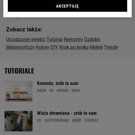
AKCEPTUJĘ
różnej tematyce - zachęcamy do zapoznania się z
naszymi tutorialami!
Zobacz także:
Urządzanie wnętrz
Tutorial
Remonty
Ozdoby
Metamorfozy
Kolory
DIY
Krok po kroku
Meble
Trendy
TUTORIALE
Komoda: zrób to sam
BOSCH
DIY
KOMODA
MEBLE
Wiata drewniana - zrób to sam
DIY
MAJSTERKOWANIE
OGRÓD
TUTORIALE