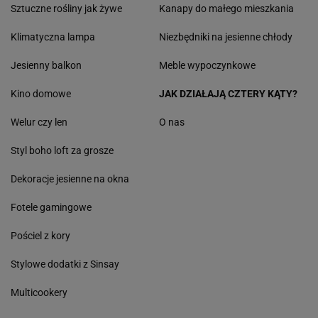
Sztuczne rośliny jak żywe
Kanapy do małego mieszkania
Klimatyczna lampa
Niezbędniki na jesienne chłody
Jesienny balkon
Meble wypoczynkowe
Kino domowe
JAK DZIAŁAJĄ CZTERY KĄTY?
Welur czy len
O nas
Styl boho loft za grosze
Dekoracje jesienne na okna
Fotele gamingowe
Pościel z kory
Stylowe dodatki z Sinsay
Multicookery