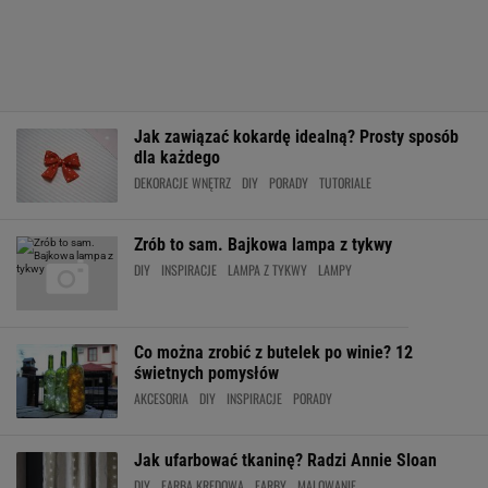
Jak zawiązać kokardę idealną? Prosty sposób
dla każdego
DEKORACJE WNĘTRZ
DIY
PORADY
TUTORIALE
Zrób to sam. Bajkowa lampa z tykwy
DIY
INSPIRACJE
LAMPA Z TYKWY
LAMPY
Co można zrobić z butelek po winie? 12
świetnych pomysłów
AKCESORIA
DIY
INSPIRACJE
PORADY
Jak ufarbować tkaninę? Radzi Annie Sloan
DIY
FARBA KREDOWA
FARBY
MALOWANIE