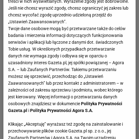
treści w nich wyświetlanych. Wyrażenie zgody jest dobrowolne.
samodzielnego przygotowania dekoracji do wnętrz.
Jeśli nie chcesz wyrazić zgody, chcesz ograniczyć jej zakres lub
Wybierajmy te tutoriale, które zostały przygotowane w
chcesz wycofać zgodę uprzednio udzieloną przejdź do
sposób czytelny i jednoznaczny, aby nie mieć potem
„Ustawień Zaawansowanych”.
kłopotu z odkryciem, o co chodziło autorowi. Bardziej
Twoje dane osobowe mogą być przetwarzane także do celów
wartościowe są też te tutoriale, które zawierają zdjęcia -
badania i mierzenia informacji dotyczących funkcjonowania
serwisów i aplikacji lub łączone z danymi dot. świadczonych
dzięki nim wszelkie niejasności wynikające z tekstu
Tobie usług. W określonych przypadkach przetwarzanie
powinny zostać rozwiane.
danych nie wymaga zgody i odbywa się w oparciu o
uzasadniony interes Gazeta.pl, jej spółki powiązanej – Agora
Tutoriale dla dzieci
S.A. – lub Zaufanych Partnerów. Takiemu przetwarzaniu
Tutoriale to również świetny pomysł na zorganizowanie
możesz się sprzeciwić, przechodząc do „Ustawień
Zaawansowanych” lub przez kontakt z administratorem – w
wspólnych zajęć z dziećmi. Szczególnie, kiedy brakuje
zależności od zakresu sprzeciwu i podmiotu, wobec którego
nam pomysłu, a chcielibyśmy zaproponować maluchom
jest kierowany. Więcej informacji o przetwarzaniu danych
ciekawą formę aktywności. Tutoriale przydadzą się
osobowych znajdziesz w dokumencie
Polityka Prywatności
szczególnie przed świętami - wtedy samodzielne
Gazeta.pl
i
Polityka Prywatności Agora S.A.
przygotowywanie ozdób świątecznych i dekoracji na
choinkę jest niemal wpisane w czas przygotowań do
Klikając „Akceptuję” wyrażasz też zgodę na zainstalowanie i
przechowywanie plików cookie Gazeta.pl sp. z o.o., jej
świąt. Tutoriale zainspirują do wykonania ozdób, których
Zaufanych Partnerów i Agora S.A. na Twoim urządzeniu