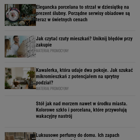
Elegancka porcelana to strzał w dziesiątkę na
prezent ślubny. Porządne serwisy obiadowe są
teraz w świetnych cenach
Jak czytać rzuty mieszkań? Uniknij błędów przy
zakupie
MATERIAŁ PROMOCYJNY
Kawalerka, która udaje dwa pokoje. Jak szukać
mikromieszkań z potencjałem na sprytny
podział?
MATERIAŁ PROMOCYJNY
Stół jak nad morzem nawet w środku miasta.
Kolorowe szkło i porcelana, które przywołują
wakacyjny nastrój
Luksusowe perfumy do domu. Ich zapach