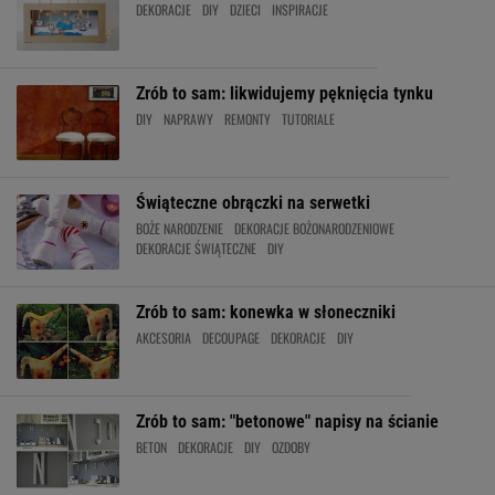
DEKORACJE
DIY
DZIECI
INSPIRACJE
Zrób to sam: likwidujemy pęknięcia tynku
DIY
NAPRAWY
REMONTY
TUTORIALE
Świąteczne obrączki na serwetki
BOŻE NARODZENIE
DEKORACJE BOŻONARODZENIOWE
DEKORACJE ŚWIĄTECZNE
DIY
Zrób to sam: konewka w słoneczniki
AKCESORIA
DECOUPAGE
DEKORACJE
DIY
Zrób to sam: "betonowe" napisy na ścianie
BETON
DEKORACJE
DIY
OZDOBY