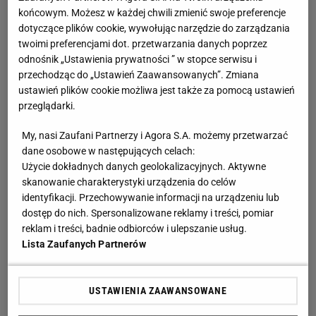
sami byśmy nie wymyślili oraz pokażą, jak zrobić “coś z
końcowym. Możesz w każdej chwili zmienić swoje preferencje
niczego”, czyli wykorzystać do tworzenia to, co każdy z
dotyczące plików cookie, wywołując narzędzie do zarządzania
nas ma w domu. Tutoriale pomogą też rozwijać zdolności
twoimi preferencjami dot. przetwarzania danych poprzez
manualne dzieci - a być może zaowocują i dla nas
odnośnik „Ustawienia prywatności ” w stopce serwisu i
przechodząc do „Ustawień Zaawansowanych”. Zmiana
samych nową pasją.
ustawień plików cookie możliwa jest także za pomocą ustawień
przeglądarki.
Tutoriale niskim kosztem
Tutoriale są niezwykle pomocne, kiedy chcemy
My, nasi Zaufani Partnerzy i Agora S.A. możemy przetwarzać
zaoszczędzić. Zamiast wydawać duże sumy w sklepach,
dane osobowe w następujących celach:
Użycie dokładnych danych geolokalizacyjnych. Aktywne
możemy niskim kosztem przygotować niemal równie
skanowanie charakterystyki urządzenia do celów
efektowne dekoracje we własnym zakresie - często
identyfikacji. Przechowywanie informacji na urządzeniu lub
wykorzystując to, co mamy w domu. Tutoriale
dostęp do nich. Spersonalizowane reklamy i treści, pomiar
podpowiedzą też, jak nadać nowe życie starym meblom i
reklam i treści, badnie odbiorców i ulepszanie usług.
przedmiotom, aby wyglądały jak dopiero co kupione.
Lista Zaufanych Partnerów
Tutoriale warto brać zatem pod uwagę za każdym razem,
kiedy planujemy różnego typu prace remontowe i
USTAWIENIA ZAAWANSOWANE
dekoratorskie. W naszym serwisie znajdziecie mnóstwo
ciekawych tutoriali o różnym stopniu skomplikowania i