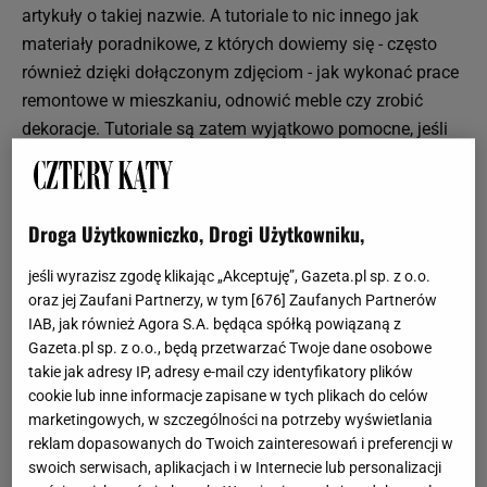
artykuły o takiej nazwie. A tutoriale to nic innego jak
materiały poradnikowe, z których dowiemy się - często
również dzięki dołączonym zdjęciom - jak wykonać prace
remontowe w mieszkaniu, odnowić meble czy zrobić
dekoracje. Tutoriale są zatem wyjątkowo pomocne, jeśli
nie mamy w planach zatrudnienia ekipy remontowej lub
chcemy poświęcić własny czas na takie prace. Tutoriale
możemy znaleźć nie tylko w internecie, ale również w
Droga Użytkowniczko, Drogi Użytkowniku,
magazynach wnętrzarskich, a jeśli mieszkamy w dużym
mieście - warto skorzystać z warsztatów, które pomagają
jeśli wyrazisz zgodę klikając „Akceptuję”, Gazeta.pl sp. z o.o.
zdobyć przydatne umiejętności.
oraz jej Zaufani Partnerzy, w tym [
676
] Zaufanych Partnerów
IAB, jak również Agora S.A. będąca spółką powiązaną z
Tutoriale do mieszkania
Gazeta.pl sp. z o.o., będą przetwarzać Twoje dane osobowe
takie jak adresy IP, adresy e-mail czy identyfikatory plików
Do czego mogą się nam przydać tutoriale w mieszkaniu?
cookie lub inne informacje zapisane w tych plikach do celów
To zależy od potrzeb i planów - jedni zwrócą uwagę na
marketingowych, w szczególności na potrzeby wyświetlania
poradniki dotyczące prac remontowych, inni odnawiania
reklam dopasowanych do Twoich zainteresowań i preferencji w
mebli, jeszcze innych zachwycą tutoriale do
swoich serwisach, aplikacjach i w Internecie lub personalizacji