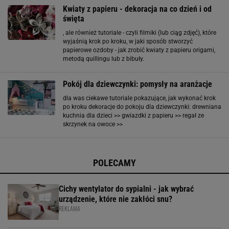
sypialni. Jak samodzielnie wykonać je w domu? 1
Kwiaty z papieru - dekoracja na co dzień i od
święta
, ale również tutoriale - czyli filmiki (lub ciąg zdjęć), które
wyjaśnią krok po kroku, w jaki sposób stworzyć
papierowe ozdoby - jak zrobić kwiaty z papieru origami,
metodą quillingu lub z bibuły.
Pokój dla dziewczynki: pomysły na aranżacje
dla was ciekawe tutoriale pokazujące, jak wykonać krok
po kroku dekoracje do pokoju dla dziewczynki: drewniana
kuchnia dla dzieci >> gwiazdki z papieru >> regał ze
skrzynek na owoce >>
POLECAMY
Cichy wentylator do sypialni - jak wybrać
urządzenie, które nie zakłóci snu?
REKLAMA