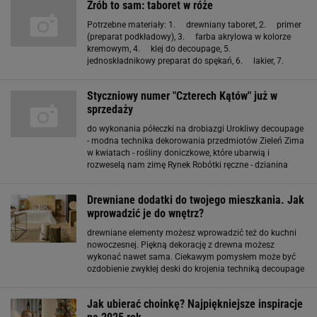
Zrób to sam: taboret w róże
Potrzebne materiały: 1. drewniany taboret, 2. primer
(preparat podkładowy), 3. farba akrylowa w kolorze
kremowym, 4. klej do decoupage, 5.
jednoskładnikowy preparat do spękań, 6. lakier, 7.
pigment do farb w kolorze zielonym (trawa), 8.
serwetka z motywem róż, 9
Styczniowy numer "Czterech Kątów" już w
sprzedaży
do wykonania półeczki na drobiazgi Urokliwy decoupage
- modna technika dekorowania przedmiotów Zieleń Zima
w kwiatach - rośliny doniczkowe, które ubarwią i
rozweselą nam zimę Rynek Robótki ręczne - dzianina
powraca do wnętrz (Po)ręczny pomocnik - wygodne
blendery Kupuj, żeby oszczędzać - nowoczesne baterie
Drewniane dodatki do twojego mieszkania. Jak
wprowadzić je do wnętrz?
drewniane elementy możesz wprowadzić też do kuchni
nowoczesnej. Piękną dekorację z drewna możesz
wykonać nawet sama. Ciekawym pomysłem może być
ozdobienie zwykłej deski do krojenia techniką decoupage
i powieszenie jej na ścianie. Do wnętrz rustykalny
pasować będzie np. folkowy wzór, a do vintage - róże.
Jak ubierać choinkę? Najpiękniejsze inspiracje