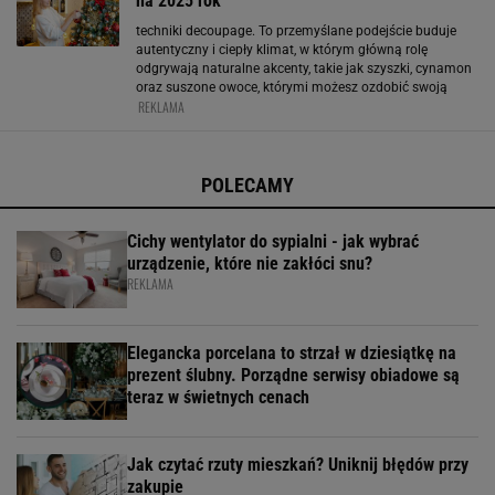
na 2025 rok
techniki decoupage. To przemyślane podejście buduje
autentyczny i ciepły klimat, w którym główną rolę
odgrywają naturalne akcenty, takie jak szyszki, cynamon
oraz suszone owoce, którymi możesz ozdobić swoją
REKLAMA
choinkę. Reklama Leroymerlin.pl
POLECAMY
Cichy wentylator do sypialni - jak wybrać
urządzenie, które nie zakłóci snu?
REKLAMA
Elegancka porcelana to strzał w dziesiątkę na
prezent ślubny. Porządne serwisy obiadowe są
teraz w świetnych cenach
Jak czytać rzuty mieszkań? Uniknij błędów przy
zakupie