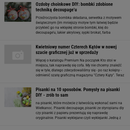
Ozdoby choinkowe DIY: bombki zdobione
techniką decoupage'u
Przeźroczysta bombka składana, serwetka z motywem
świątecznym (im mniejszy motyw tym łatwiej będzie
przykleić go na wklęsłej stronie bombki, klej do
decoupage'u, lakier akrylowy, sypki brokat, farba
akrylowa, dekoracyjna wstążeczka, pędzel, pędzel
gąbkowy. Zrób to sam: choinka z modnego filcu
Kwietniowy numer Czterech Kątów w nowej
szacie graficznej już w sprzedaży
Więcej o katalogu Premium Na początek Kto stoi w
miejscu, tak naprawdę się cofa. My nie chcemy znaleźć
się w tyle, dlatego zdecydowaliśmy się - po raz kolejny -
odmienić szatę graficzną magazynu "Cztery Kąty". Teraz
w numerze jest więcej zdjęć i są na tyle duże, że bez trudu
można dostrzec szczegóły
Pisanki na 10 sposobów. Pomysły na pisanki
DIY - zrób to sam
na pisanki, które możecie z łatwością wykonać sami na
Wielkanoc. Pisanki decoupage, pisanki ze styropianu diy
czy pisanki z papieru prezentują się naprawdę
oryginalnie. Pisanki wyklejane czyli wyklejanki Jedną z
najstarszych technik zdobienia wielkanocnych pisanek i
jednocześnie najprostszą