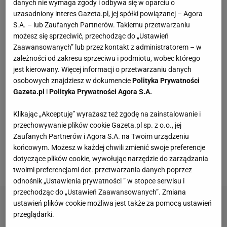
danych nie wymaga zgody i odbywa się w oparciu o
Kompaktowa bieżnia do małego mieszkania.
uzasadniony interes Gazeta.pl, jej spółki powiązanej – Agora
Ten sprzęt mieści się pod łóżko
S.A. – lub Zaufanych Partnerów. Takiemu przetwarzaniu
możesz się sprzeciwić, przechodząc do „Ustawień
Zaawansowanych” lub przez kontakt z administratorem – w
Wróciła do prowadzenia samochodu po 12-
zależności od zakresu sprzeciwu i podmiotu, wobec którego
letniej przerwie. Mówi, co pomogło jej
jest kierowany. Więcej informacji o przetwarzaniu danych
przełamać strach
osobowych znajdziesz w dokumencie
Polityka Prywatności
MATERIAŁ PROMOCYJNY
Gazeta.pl
i
Polityka Prywatności Agora S.A.
Te dywany są porządne jak za dawnych lato.
Piękne wzory, a ceny? Nawet mniej niż 50 zł
Klikając „Akceptuję” wyrażasz też zgodę na zainstalowanie i
przechowywanie plików cookie Gazeta.pl sp. z o.o., jej
Zaufanych Partnerów i Agora S.A. na Twoim urządzeniu
Ta luksusowa enklawa na Phuket była kiedyś
końcowym. Możesz w każdej chwili zmienić swoje preferencje
kopalnią cyny. Jak "blizna" na mapie wyspy stała
dotyczące plików cookie, wywołując narzędzie do zarządzania
się rajem?
twoimi preferencjami dot. przetwarzania danych poprzez
odnośnik „Ustawienia prywatności ” w stopce serwisu i
przechodząc do „Ustawień Zaawansowanych”. Zmiana
ustawień plików cookie możliwa jest także za pomocą ustawień
przeglądarki.