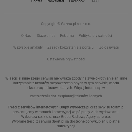
Poczta
Newsletter
Facebook
RSS
Copyright © Gazeta.pl sp. z o.o.
O Nas
Staże u nas
Reklama
Polityka prywatności
Wszystkie artykuły
Zasady korzystania z portalu
Zgłoś uwagi
Ustawienia prywatności
Właściciel niniejszego serwisu nie wyraża zgody na zwielokrotnianie ani inne
korzystanie z utworów rozpowszechnionych w tym serwisie, w celu
eksploracji tekstów i danych. Więcej informacji w
zastrzeżeniu dot. eksploracji tekstów i danych
Treści z
serwisów internetowych Grupy Wyborcza.pl
oraz serwisu tokfm.pl
prezentujemy w ramach komercyjnej współpracy z ich wydawcami:
Wyborcza sp. z o.o. oraz Grupą Radiową Agory sp. z o.o.
Wybrane treści z serwisu Sport.pl są dostępne po wykupieniu płatnej
subskrypcji