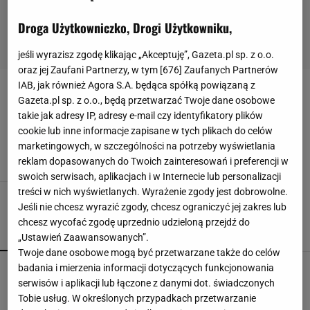
Droga Użytkowniczko, Drogi Użytkowniku,
jeśli wyrazisz zgodę klikając „Akceptuję”, Gazeta.pl sp. z o.o.
oraz jej Zaufani Partnerzy, w tym [
676
] Zaufanych Partnerów
IAB, jak również Agora S.A. będąca spółką powiązaną z
DECOUPAGE
Gazeta.pl sp. z o.o., będą przetwarzać Twoje dane osobowe
takie jak adresy IP, adresy e-mail czy identyfikatory plików
Zrób to sam: konewka w słoneczniki
cookie lub inne informacje zapisane w tych plikach do celów
AKCESORIA
DECOUPAGE
DEKORACJE
DIY
marketingowych, w szczególności na potrzeby wyświetlania
reklam dopasowanych do Twoich zainteresowań i preferencji w
swoich serwisach, aplikacjach i w Internecie lub personalizacji
treści w nich wyświetlanych. Wyrażenie zgody jest dobrowolne.
Jeśli nie chcesz wyrazić zgody, chcesz ograniczyć jej zakres lub
chcesz wycofać zgodę uprzednio udzieloną przejdź do
POPULARNE
NAJNOWSZE
„Ustawień Zaawansowanych”.
Twoje dane osobowe mogą być przetwarzane także do celów
Vintage gramofony wracają do łask. Polacy na
badania i mierzenia informacji dotyczących funkcjonowania
nowo pokochali vinyle
serwisów i aplikacji lub łączone z danymi dot. świadczonych
Tobie usług. W określonych przypadkach przetwarzanie