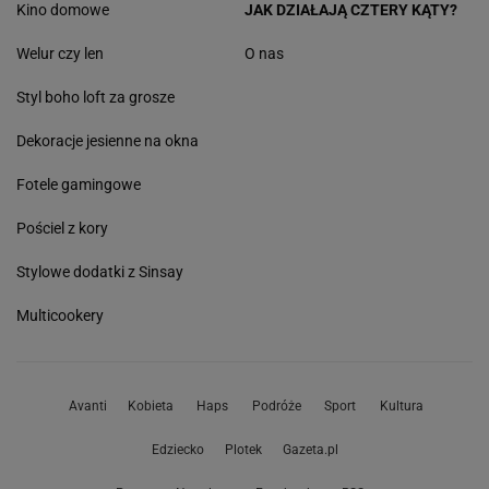
Kino domowe
JAK DZIAŁAJĄ CZTERY KĄTY?
Welur czy len
O nas
Styl boho loft za grosze
Dekoracje jesienne na okna
Fotele gamingowe
Pościel z kory
Stylowe dodatki z Sinsay
Multicookery
Avanti
Kobieta
Haps
Podróże
Sport
Kultura
Edziecko
Plotek
Gazeta.pl