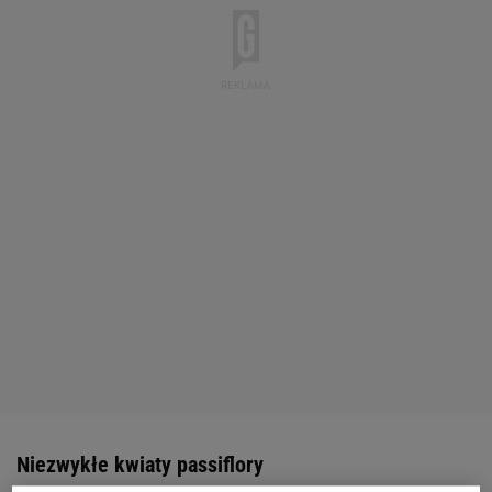
Niezwykłe kwiaty passiflory