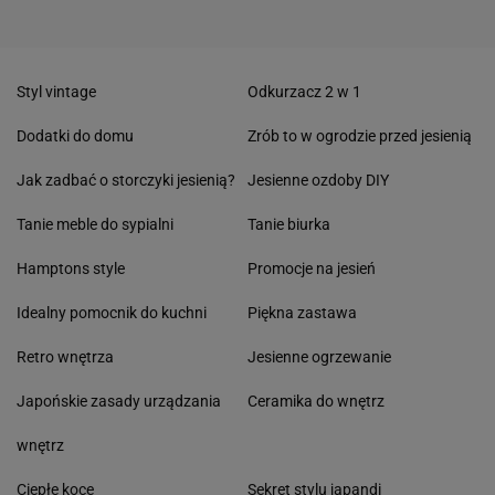
Styl vintage
Odkurzacz 2 w 1
Dodatki do domu
Zrób to w ogrodzie przed jesienią
Jak zadbać o storczyki jesienią?
Jesienne ozdoby DIY
Tanie meble do sypialni
Tanie biurka
Hamptons style
Promocje na jesień
Idealny pomocnik do kuchni
Piękna zastawa
Retro wnętrza
Jesienne ogrzewanie
Japońskie zasady urządzania
Ceramika do wnętrz
wnętrz
Ciepłe koce
Sekret stylu japandi