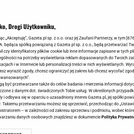
ko, Drogi Użytkowniku,
jąc „Akceptuję”, Gazeta.pl sp. z o.o. oraz jej Zaufani Partnerzy, w tym [
67
.A. będąca spółką powiązaną z Gazeta.pl sp. z o.o., będą przetwarzać T
ail czy identyfikatory plików cookie lub inne informacje zapisane w tych p
gólności na potrzeby wyświetlania reklam dopasowanych do Twoich zain
acjach i w Internecie lub personalizacji treści w nich wyświetlanych. Wyr
cesz wyrazić zgody, chcesz ograniczyć jej zakres lub chcesz wycofać zgo
aawansowanych”.
 być przetwarzane także do celów badania i mierzenia informacji dot
 łączone z danymi dot. świadczonych Tobie usług. W określonych przypad
i odbywa się w oparciu o uzasadniony interes Gazeta.pl, jej spółki powi
. Takiemu przetwarzaniu możesz się sprzeciwić, przechodząc do „Ust
nistratorem – w zależności od zakresu sprzeciwu i podmiotu, wobec które
etwarzaniu danych osobowych znajdziesz w dokumencie
Polityka Prywatn
um smaków