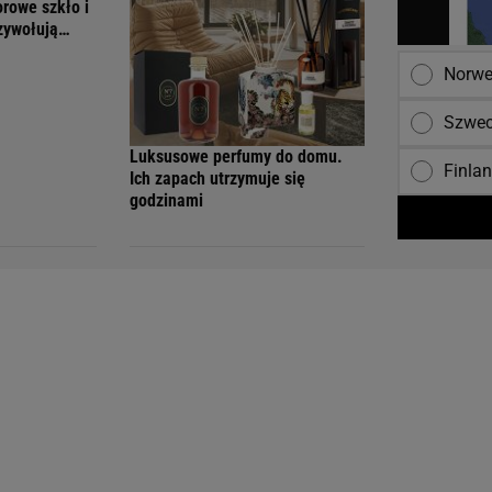
orowe szkło i
rzywołują
Norwe
Szwec
Luksusowe perfumy do domu.
Finla
Ich zapach utrzymuje się
godzinami