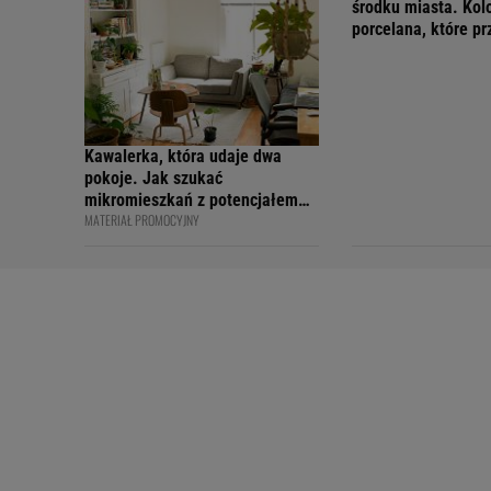
środku miasta. Kol
porcelana, które p
wakacyjny nastrój
Kawalerka, która udaje dwa
pokoje. Jak szukać
mikromieszkań z potencjałem
MATERIAŁ PROMOCYJNY
na sprytny podział?