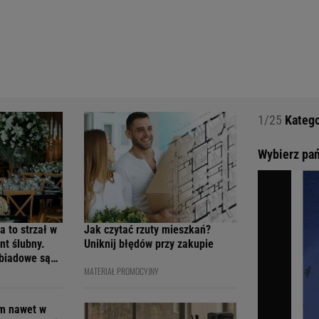
1/25
Katego
Wybierz pań
a to strzał w
Jak czytać rzuty mieszkań?
nt ślubny.
Uniknij błędów przy zakupie
obiadowe są
MATERIAŁ PROMOCYJNY
cenach
em nawet w