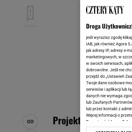
Droga Użytkownicz
jeśli wyrazisz zgodę klika
IAB, jak również Agora S
jak adresy IP, adresy e-m
marketingowych, w szcze
w swoich serwisach, aplik
dobrowolne. Jeśli nie ch
przejdź do „Ustawień Z
Twoje dane osobowe mogą
serwisów i aplikacji lub
danych nie wymaga zgody 
lub Zaufanych Partnerów
lub przez kontakt z admi
Więcej informacji o prz
Projekt: Laboratori
Prywatności Agora S.A.