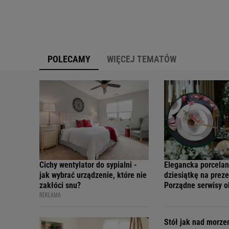
POLECAMY
WIĘCEJ TEMATÓW
Cichy wentylator do sypialni -
Elegancka porcelan
jak wybrać urządzenie, które nie
dziesiątkę na preze
zakłóci snu?
Porządne serwisy 
REKLAMA
teraz w świetnych 
Stół jak nad morz