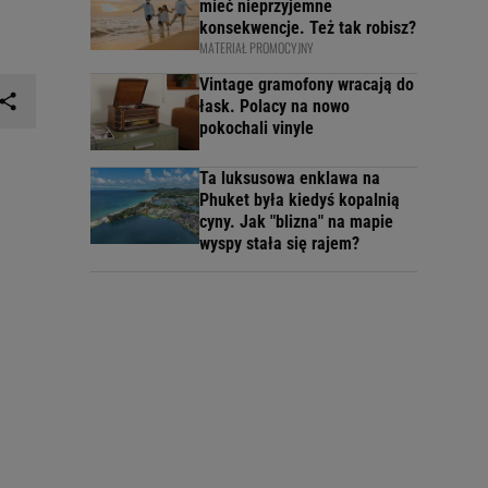
mieć nieprzyjemne
konsekwencje. Też tak robisz?
MATERIAŁ PROMOCYJNY
Vintage gramofony wracają do
łask. Polacy na nowo
pokochali vinyle
Ta luksusowa enklawa na
Phuket była kiedyś kopalnią
cyny. Jak "blizna" na mapie
wyspy stała się rajem?