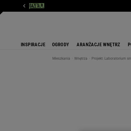
WIADOMOŚCI
NEXT
SPORT
PLOTEK
D
INSPIRACJE
OGRODY
ARANŻACJE WNĘTRZ
P
Mieszkania
Wnętrza
Projekt: Laboratorium 