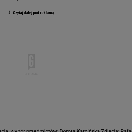
izacja, wybór przedmiotów: Dorota Karpińska Zdjęcia: Rafa