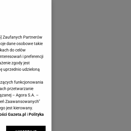
6
] Zaufanych Partnerów
woje dane osobowe takie
likach do celów
teresowań i preferencji
ażenie zgody jest
dę uprzednio udzieloną
yczących funkcjonowania
kach przetwarzanie
ązanej – Agora S.A. –
awień Zaawansowanych”
go jest kierowany.
ości Gazeta.pl
i
Polityka