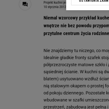
USTAWIENIA ZAA
Klikając „Akceptuję” wyra
Projekt kuchni jest stonowany. Meble mają być g
10 stycznia 2012, 08:30
Zaufanych Partnerów i A
dotyczące plików cookie,
Niemal wzorcowy przykład kuche
odnośnik „Ustawienia pr
plików cookie możliwa je
wnętrze nie bez powodu przypomi
przytulne centrum życia rodzinne
My, nasi Zaufani Partne
Użycie dokładnych danych
Przechowywanie informacji
Nie znajdziemy tu niczego, co mo
badnie odbiorców i uleps
Idealnie gładkie fronty szafek sto
półprzezroczyste matowe szkło i
sąsiedniej ścianie. W kuchni są 
blatem) usytuowano wzdłuż ściany
nią stalowym okapem o prostej fo
od pokoju dziennego. Pozostałe k
wbudowane w szafki umieszczone 
przestrzeń, zabudowa jest pełna 