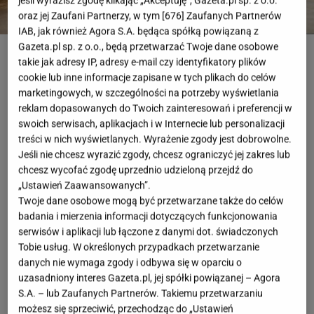
jeśli wyrazisz zgodę klikając „Akceptuję”, Gazeta.pl sp. z o.o.
oraz jej Zaufani Partnerzy, w tym [
676
] Zaufanych Partnerów
IAB, jak również Agora S.A. będąca spółką powiązaną z
Dusan Petkovic, fot. shutterstock
Gazeta.pl sp. z o.o., będą przetwarzać Twoje dane osobowe
takie jak adresy IP, adresy e-mail czy identyfikatory plików
OTWÓRZ GALERIĘ
(3)
cookie lub inne informacje zapisane w tych plikach do celów
marketingowych, w szczególności na potrzeby wyświetlania
reklam dopasowanych do Twoich zainteresowań i preferencji w
Sprzątanie wcale nie musi być czasochłonne i
swoich serwisach, aplikacjach i w Internecie lub personalizacji
trudne. Z odkurzaczem bezprzewodowym możesz
treści w nich wyświetlanych. Wyrażenie zgody jest dobrowolne.
zapomnieć o wciąganiu kabla, szukaniu gniazdka i
Jeśli nie chcesz wyrazić zgody, chcesz ograniczyć jej zakres lub
chcesz wycofać zgodę uprzednio udzieloną przejdź do
przełączaniu urządzenia z pokoju do pokoju. Dziś na
„Ustawień Zaawansowanych”.
rynku dostępnych jest mnóstwo odkurzaczy
Twoje dane osobowe mogą być przetwarzane także do celów
bezprzewodowych, które oferują ogromną wygodę i
badania i mierzenia informacji dotyczących funkcjonowania
serwisów i aplikacji lub łączone z danymi dot. świadczonych
efektywność. Wygodne, lekkie, z różnymi
Tobie usług. W określonych przypadkach przetwarzanie
akcesoriami, są idealnym rozwiązaniem do
danych nie wymaga zgody i odbywa się w oparciu o
codziennego użytku.
uzasadniony interes Gazeta.pl, jej spółki powiązanej – Agora
S.A. – lub Zaufanych Partnerów. Takiemu przetwarzaniu
możesz się sprzeciwić, przechodząc do „Ustawień
Zalety odkurzaczy bezprzewodowych. Sprzęt, który