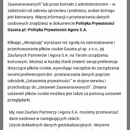
Zaawansowanych” lub przez kontakt z administratorem – w
ułatwia sprzątanie
zależności od zakresu sprzeciwu i podmiotu, wobec którego
jest kierowany. Więcej informacji o przetwarzaniu danych
Odkurzacze bezprzewodowe to prawdziwa
osobowych znajdziesz w dokumencie
Polityka Prywatności
Gazeta.pl
i
Polityka Prywatności Agora S.A.
rewolucja w sprzątaniu. Ich główne zalety to przede
wszystkim wygoda i mobilność.
Dzięki braku kabla
Klikając „Akceptuję” wyrażasz też zgodę na zainstalowanie i
możesz z łatwością dotrzeć w każde miejsce, bez
przechowywanie plików cookie Gazeta.pl sp. z o.o., jej
Zaufanych Partnerów i Agora S.A. na Twoim urządzeniu
konieczności przełączania urządzenia między
końcowym. Możesz w każdej chwili zmienić swoje preferencje
gniazdkami.
Lekka konstrukcja sprawia, że
dotyczące plików cookie, wywołując narzędzie do zarządzania
odkurzanie staje się mniej męczące, a prace
twoimi preferencjami dot. przetwarzania danych poprzez
odnośnik „Ustawienia prywatności ” w stopce serwisu i
porządkowe wykonujesz szybciej. Dodatkowo,
przechodząc do „Ustawień Zaawansowanych”. Zmiana
nowoczesne modele odkurzaczy bezprzewodowych
ustawień plików cookie możliwa jest także za pomocą ustawień
są często wyposażone w wielofunkcyjne akcesoria,
przeglądarki.
takie jak szczotki do tapicerki, ssawki do
My, nasi Zaufani Partnerzy i Agora S.A. możemy przetwarzać
trudnodostępnych miejsc, co znacznie zwiększa ich
dane osobowe w następujących celach:
wszechstronność.
Użycie dokładnych danych geolokalizacyjnych. Aktywne