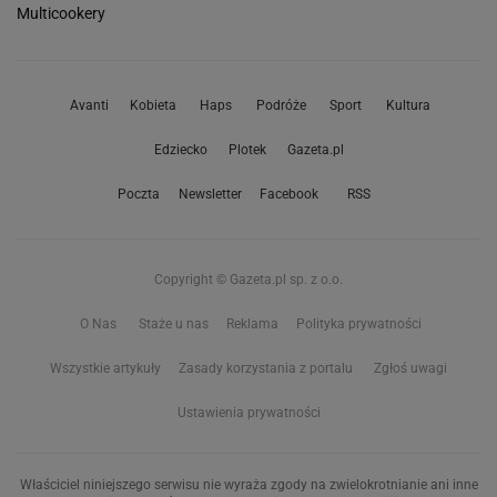
Multicookery
Avanti
Kobieta
Haps
Podróże
Sport
Kultura
Edziecko
Plotek
Gazeta.pl
Poczta
Newsletter
Facebook
RSS
Copyright © Gazeta.pl sp. z o.o.
O Nas
Staże u nas
Reklama
Polityka prywatności
Wszystkie artykuły
Zasady korzystania z portalu
Zgłoś uwagi
Ustawienia prywatności
Właściciel niniejszego serwisu nie wyraża zgody na zwielokrotnianie ani inne