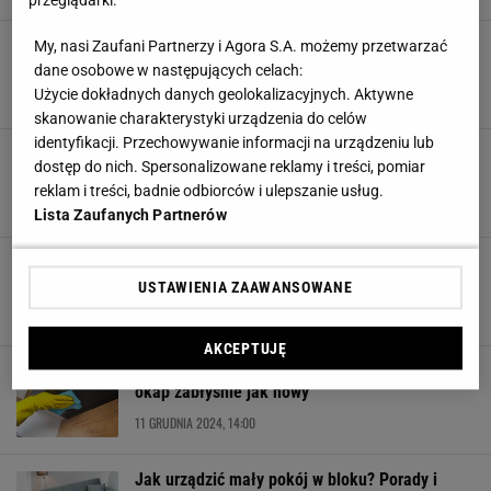
przeglądarki.
Jak stworzyć kącik do czytania dla dzieci?
My, nasi Zaufani Partnerzy i Agora S.A. możemy przetwarzać
Najpiękniejsze aranżacje
dane osobowe w następujących celach:
Użycie dokładnych danych geolokalizacyjnych. Aktywne
13 GRUDNIA 2024, 10:00
skanowanie charakterystyki urządzenia do celów
identyfikacji. Przechowywanie informacji na urządzeniu lub
Wrzuć cytrynę do czajnika, a kamień znika. Mój
dostęp do nich. Spersonalizowane reklamy i treści, pomiar
już wygląda jak nowy
reklam i treści, badnie odbiorców i ulepszanie usług.
12 GRUDNIA 2024, 12:00
Lista Zaufanych Partnerów
Romantyczna sypialnia na poddaszu - porady,
triki i inspiracje
USTAWIENIA ZAAWANSOWANE
12 GRUDNIA 2024, 10:00
AKCEPTUJĘ
Kilka kropel i tłuszcz znika! Zrób to, a twój
okap zabłyśnie jak nowy
11 GRUDNIA 2024, 14:00
Jak urządzić mały pokój w bloku? Porady i