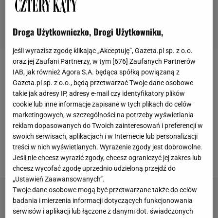
Droga Użytkowniczko, Drogi Użytkowniku,
jeśli wyrazisz zgodę klikając „Akceptuję”, Gazeta.pl sp. z o.o.
oraz jej Zaufani Partnerzy, w tym [
676
] Zaufanych Partnerów
Natalia Pociask
IAB, jak również Agora S.A. będąca spółką powiązaną z
Gazeta.pl sp. z o.o., będą przetwarzać Twoje dane osobowe
takie jak adresy IP, adresy e-mail czy identyfikatory plików
cookie lub inne informacje zapisane w tych plikach do celów
marketingowych, w szczególności na potrzeby wyświetlania
WSZYSTKIE ARTYKUŁY
reklam dopasowanych do Twoich zainteresowań i preferencji w
swoich serwisach, aplikacjach i w Internecie lub personalizacji
Tak wygląda twoja poduszka? Czas ją wyrzucić,
treści w nich wyświetlanych. Wyrażenie zgody jest dobrowolne.
bo mogą być konsekwencje
Jeśli nie chcesz wyrazić zgody, chcesz ograniczyć jej zakres lub
14 GRUDNIA 2024, 12:00
chcesz wycofać zgodę uprzednio udzieloną przejdź do
„Ustawień Zaawansowanych”.
Twoje dane osobowe mogą być przetwarzane także do celów
badania i mierzenia informacji dotyczących funkcjonowania
serwisów i aplikacji lub łączone z danymi dot. świadczonych