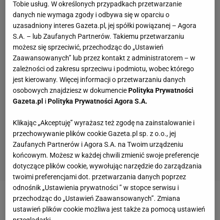
Tobie usług. W określonych przypadkach przetwarzanie
danych nie wymaga zgody i odbywa się w oparciu o
uzasadniony interes Gazeta.pl, jej spółki powiązanej – Agora
S.A. – lub Zaufanych Partnerów. Takiemu przetwarzaniu
możesz się sprzeciwić, przechodząc do „Ustawień
Zaawansowanych” lub przez kontakt z administratorem – w
zależności od zakresu sprzeciwu i podmiotu, wobec którego
jest kierowany. Więcej informacji o przetwarzaniu danych
osobowych znajdziesz w dokumencie
Polityka Prywatności
Gazeta.pl
i
Polityka Prywatności Agora S.A.
Klikając „Akceptuję” wyrażasz też zgodę na zainstalowanie i
przechowywanie plików cookie Gazeta.pl sp. z o.o., jej
Zaufanych Partnerów i Agora S.A. na Twoim urządzeniu
końcowym. Możesz w każdej chwili zmienić swoje preferencje
dotyczące plików cookie, wywołując narzędzie do zarządzania
twoimi preferencjami dot. przetwarzania danych poprzez
odnośnik „Ustawienia prywatności ” w stopce serwisu i
Moja lodówka lśni jak nowa! Do jej czyszczenia
przechodząc do „Ustawień Zaawansowanych”. Zmiana
używam składnika z własnej kuchni
ustawień plików cookie możliwa jest także za pomocą ustawień
13 GRUDNIA 2024, 12:00