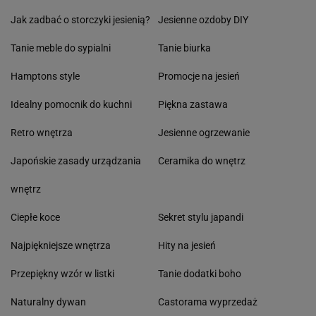
Jak zadbać o storczyki jesienią?
Jesienne ozdoby DIY
Tanie meble do sypialni
Tanie biurka
Hamptons style
Promocje na jesień
Idealny pomocnik do kuchni
Piękna zastawa
Retro wnętrza
Jesienne ogrzewanie
Japońskie zasady urządzania
Ceramika do wnętrz
wnętrz
Ciepłe koce
Sekret stylu japandi
Najpiękniejsze wnętrza
Hity na jesień
Przepiękny wzór w listki
Tanie dodatki boho
Naturalny dywan
Castorama wyprzedaż