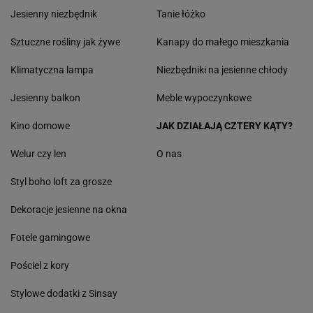
Jesienny niezbędnik
Tanie łóżko
Sztuczne rośliny jak żywe
Kanapy do małego mieszkania
Klimatyczna lampa
Niezbędniki na jesienne chłody
Jesienny balkon
Meble wypoczynkowe
Kino domowe
JAK DZIAŁAJĄ CZTERY KĄTY?
Welur czy len
O nas
Styl boho loft za grosze
Dekoracje jesienne na okna
Fotele gamingowe
Pościel z kory
Stylowe dodatki z Sinsay