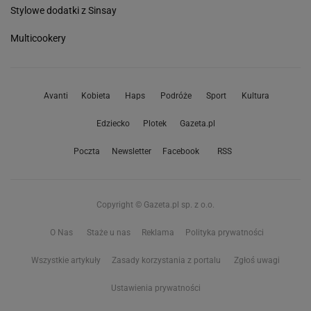
Stylowe dodatki z Sinsay
Multicookery
Avanti
Kobieta
Haps
Podróże
Sport
Kultura
Edziecko
Plotek
Gazeta.pl
Poczta
Newsletter
Facebook
RSS
Copyright © Gazeta.pl sp. z o.o.
O Nas
Staże u nas
Reklama
Polityka prywatności
Wszystkie artykuły
Zasady korzystania z portalu
Zgłoś uwagi
Ustawienia prywatności