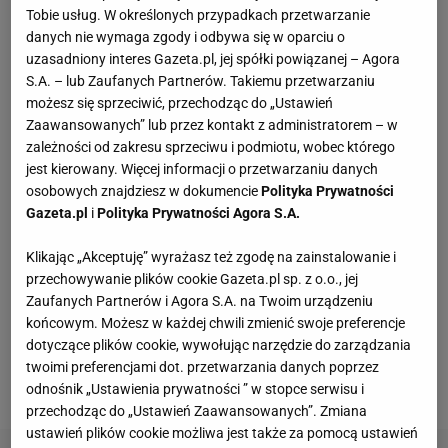
Tobie usług. W określonych przypadkach przetwarzanie
danych nie wymaga zgody i odbywa się w oparciu o
MUMLA - co to za marka?
uzasadniony interes Gazeta.pl, jej spółki powiązanej – Agora
S.A. – lub Zaufanych Partnerów. Takiemu przetwarzaniu
Słowo MUMLA pochodzi z języka szwedzkiego i
możesz się sprzeciwić, przechodząc do „Ustawień
oznacza „mruczenie”. To idealne słowo, którym
Zaawansowanych” lub przez kontakt z administratorem – w
zależności od zakresu sprzeciwu i podmiotu, wobec którego
można podsumować wieczorne zapadanie w
jest kierowany. Więcej informacji o przetwarzaniu danych
głęboki, relaksacyjny sen, produkty więc was nie
osobowych znajdziesz w dokumencie
Polityka Prywatności
zaskoczą. MUMLA to polska marka, zajmująca się
Gazeta.pl
i
Polityka Prywatności Agora S.A.
produkcją wysokiej jakości kompletów pościeli,
Klikając „Akceptuję” wyrażasz też zgodę na zainstalowanie i
poszewek oraz kocy. Oferuje produkty dla każdego,
przechowywanie plików cookie Gazeta.pl sp. z o.o., jej
bez względu na wiek i płeć. W ofercie znajdziemy
Zaufanych Partnerów i Agora S.A. na Twoim urządzeniu
końcowym. Możesz w każdej chwili zmienić swoje preferencje
komplety dziecięce, młodzieżowe oraz pościel dla
dotyczące plików cookie, wywołując narzędzie do zarządzania
dorosłych, zarówno miłośników luksusu, jak i stylu
twoimi preferencjami dot. przetwarzania danych poprzez
skandynawskiego.
odnośnik „Ustawienia prywatności ” w stopce serwisu i
przechodząc do „Ustawień Zaawansowanych”. Zmiana
ustawień plików cookie możliwa jest także za pomocą ustawień