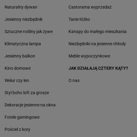
Naturalny dywan
Castorama wyprzedaż
Jesienny niezbędnik
Tanie łóżko
Sztuczne rośliny jak żywe
Kanapy do małego mieszkania
Klimatyczna lampa
Niezbędniki na jesienne chłody
Jesienny balkon
Meble wypoczynkowe
Kino domowe
JAK DZIAŁAJĄ CZTERY KĄTY?
Welur czy len
O nas
Styl boho loft za grosze
Dekoracje jesienne na okna
Fotele gamingowe
Pościel z kory