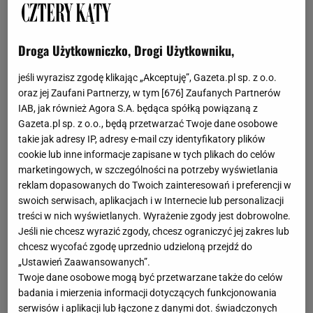
Droga Użytkowniczko, Drogi Użytkowniku,
jeśli wyrazisz zgodę klikając „Akceptuję”, Gazeta.pl sp. z o.o.
oraz jej Zaufani Partnerzy, w tym [
676
] Zaufanych Partnerów
IAB, jak również Agora S.A. będąca spółką powiązaną z
Gazeta.pl sp. z o.o., będą przetwarzać Twoje dane osobowe
takie jak adresy IP, adresy e-mail czy identyfikatory plików
cookie lub inne informacje zapisane w tych plikach do celów
marketingowych, w szczególności na potrzeby wyświetlania
reklam dopasowanych do Twoich zainteresowań i preferencji w
swoich serwisach, aplikacjach i w Internecie lub personalizacji
treści w nich wyświetlanych. Wyrażenie zgody jest dobrowolne.
Jeśli nie chcesz wyrazić zgody, chcesz ograniczyć jej zakres lub
chcesz wycofać zgodę uprzednio udzieloną przejdź do
„Ustawień Zaawansowanych”.
Twoje dane osobowe mogą być przetwarzane także do celów
badania i mierzenia informacji dotyczących funkcjonowania
serwisów i aplikacji lub łączone z danymi dot. świadczonych