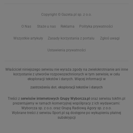
Copyright © Gazeta.pl sp. z o.o.
O Nas
Staże u nas
Reklama
Polityka prywatności
Wszystkie artykuły
Zasady korzystania z portalu
Zgłoś uwagi
Ustawienia prywatności
Właściciel niniejszego serwisu nie wyraża zgody na zwielokrotnianie ani inne
korzystanie z utworów rozpowszechnionych w tym serwisie, w celu
eksploracji tekstów i danych. Więcej informacji w
zastrzeżeniu dot. eksploracji tekstów i danych
Treści z
serwisów internetowych Grupy Wyborcza.pl
oraz serwisu tokfm.pl
prezentujemy w ramach komercyjnej współpracy z ich wydawcami:
Wyborcza sp. z o.o. oraz Grupą Radiową Agory sp. z o.o.
Wybrane treści z serwisu Sport.pl są dostępne po wykupieniu płatnej
subskrypcji