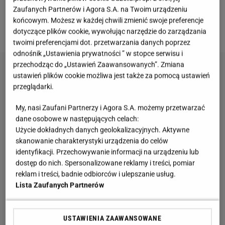
odnowienie boazerii.
Jeśli ty także masz ją w domu,
Zaufanych Partnerów i Agora S.A. na Twoim urządzeniu
sprawdź, jak ją odnowić, unikając przy tym bałaganu
końcowym. Możesz w każdej chwili zmienić swoje preferencje
i kosztownego remontu.
dotyczące plików cookie, wywołując narzędzie do zarządzania
twoimi preferencjami dot. przetwarzania danych poprzez
odnośnik „Ustawienia prywatności ” w stopce serwisu i
przechodząc do „Ustawień Zaawansowanych”. Zmiana
ustawień plików cookie możliwa jest także za pomocą ustawień
przeglądarki.
My, nasi Zaufani Partnerzy i Agora S.A. możemy przetwarzać
dane osobowe w następujących celach:
Użycie dokładnych danych geolokalizacyjnych. Aktywne
skanowanie charakterystyki urządzenia do celów
identyfikacji. Przechowywanie informacji na urządzeniu lub
dostęp do nich. Spersonalizowane reklamy i treści, pomiar
reklam i treści, badnie odbiorców i ulepszanie usług.
Lista Zaufanych Partnerów
USTAWIENIA ZAAWANSOWANE