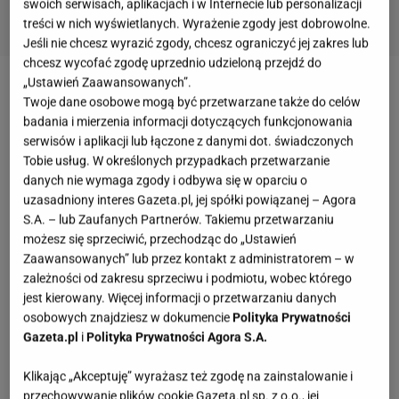
swoich serwisach, aplikacjach i w Internecie lub personalizacji
treści w nich wyświetlanych. Wyrażenie zgody jest dobrowolne.
Jeśli nie chcesz wyrazić zgody, chcesz ograniczyć jej zakres lub
chcesz wycofać zgodę uprzednio udzieloną przejdź do
„Ustawień Zaawansowanych”.
Jak odnowić boazerię
Twoje dane osobowe mogą być przetwarzane także do celów
badania i mierzenia informacji dotyczących funkcjonowania
Moda na boazerię we wnętrzach sięga epoki
serwisów i aplikacji lub łączone z danymi dot. świadczonych
Tobie usług. W określonych przypadkach przetwarzanie
baroku.To właśnie wtedy ściany i sufity
danych nie wymaga zgody i odbywa się w oparciu o
zabezpieczano, a przy okazji zdobiono za pomocą
uzasadniony interes Gazeta.pl, jej spółki powiązanej – Agora
drewna. Wraz z nadejściem XIX wieku drewniane
S.A. – lub Zaufanych Partnerów. Takiemu przetwarzaniu
możesz się sprzeciwić, przechodząc do „Ustawień
panele na ścianach stały się passé, ale powróciły w
Zaawansowanych” lub przez kontakt z administratorem – w
okresie PRL-u. Później jednak zaczęto inwestować w
zależności od zakresu sprzeciwu i podmiotu, wobec którego
kosztowne remonty, zrywając drewno ze ściany i
jest kierowany. Więcej informacji o przetwarzaniu danych
osobowych znajdziesz w dokumencie
Polityka Prywatności
zastępując je najczęściej tapetą ewentualnie farbą.
Gazeta.pl
i
Polityka Prywatności Agora S.A.
Ci jednak, którzy pozostawili w domu ów relikt z
epoki PRL-u, znaleźli świetne sposoby na
Klikając „Akceptuję” wyrażasz też zgodę na zainstalowanie i
przechowywanie plików cookie Gazeta.pl sp. z o.o., jej