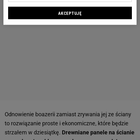
AKCEPTUJĘ
Odnowienie boazerii zamiast zrywania jej ze ściany
to rozwiązanie proste i ekonomiczne, które będzie
strzałem w dziesiątkę.
Drewniane panele na ścianie