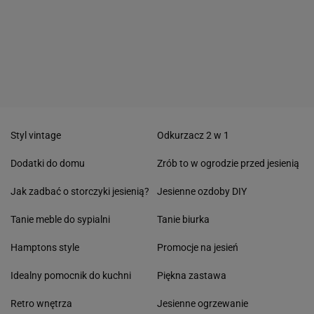
Styl vintage
Odkurzacz 2 w 1
Dodatki do domu
Zrób to w ogrodzie przed jesienią
Jak zadbać o storczyki jesienią?
Jesienne ozdoby DIY
Tanie meble do sypialni
Tanie biurka
Hamptons style
Promocje na jesień
Idealny pomocnik do kuchni
Piękna zastawa
Retro wnętrza
Jesienne ogrzewanie