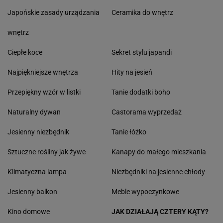
Japońskie zasady urządzania
Ceramika do wnętrz
wnętrz
Ciepłe koce
Sekret stylu japandi
Najpiękniejsze wnętrza
Hity na jesień
Przepiękny wzór w listki
Tanie dodatki boho
Naturalny dywan
Castorama wyprzedaż
Jesienny niezbędnik
Tanie łóżko
Sztuczne rośliny jak żywe
Kanapy do małego mieszkania
Klimatyczna lampa
Niezbędniki na jesienne chłody
Jesienny balkon
Meble wypoczynkowe
Kino domowe
JAK DZIAŁAJĄ CZTERY KĄTY?