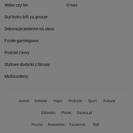
Welur czy len
O nas
Styl boho loft za grosze
Dekoracje jesienne na okna
Fotele gamingowe
Pościel z kory
Stylowe dodatki z Sinsay
Multicookery
Avanti
Kobieta
Haps
Podróże
Sport
Kultura
Edziecko
Plotek
Gazeta.pl
Poczta
Newsletter
Facebook
RSS