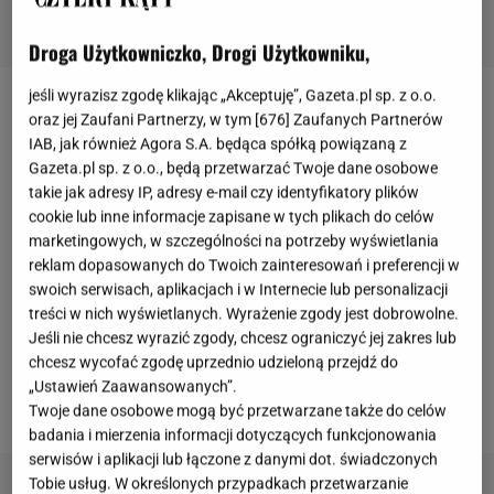
Droga Użytkowniczko, Drogi Użytkowniku,
jeśli wyrazisz zgodę klikając „Akceptuję”, Gazeta.pl sp. z o.o.
Obecnie wiele osób decyduje się na uprawę
oraz jej Zaufani Partnerzy, w tym [
676
] Zaufanych Partnerów
IAB, jak również Agora S.A. będąca spółką powiązaną z
pomidorów na balkonie czy też tarasie. I nic w tym
Gazeta.pl sp. z o.o., będą przetwarzać Twoje dane osobowe
dziwnego, ponieważ obserwowanie owocowania i
takie jak adresy IP, adresy e-mail czy identyfikatory plików
własne plony to niezwykle satysfakcjonujące
cookie lub inne informacje zapisane w tych plikach do celów
marketingowych, w szczególności na potrzeby wyświetlania
zajęcie. Jednak pomidory balkonowe, tak samo jak i
reklam dopasowanych do Twoich zainteresowań i preferencji w
te gruntowe są podatne na szkodniki i choroby.
swoich serwisach, aplikacjach i w Internecie lub personalizacji
Bardzo ważnym aspektem jest prewencja, zdrowe
treści w nich wyświetlanych. Wyrażenie zgody jest dobrowolne.
rośliny są mniej podatne na choroby, a przy tym
Jeśli nie chcesz wyrazić zgody, chcesz ograniczyć jej zakres lub
chcesz wycofać zgodę uprzednio udzieloną przejdź do
lepiej owocują. Zdrowy krzaczek pomidora, to
krzak
„Ustawień Zaawansowanych”.
odpowiednio odżywiony.
Twoje dane osobowe mogą być przetwarzane także do celów
badania i mierzenia informacji dotyczących funkcjonowania
serwisów i aplikacji lub łączone z danymi dot. świadczonych
Tobie usług. W określonych przypadkach przetwarzanie