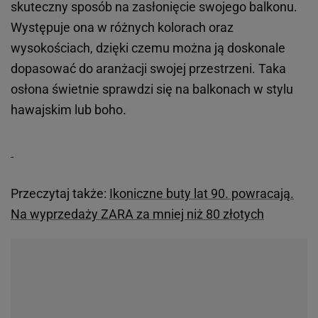
skuteczny sposób na zasłonięcie swojego balkonu.
Występuje ona w różnych kolorach oraz
wysokościach, dzięki czemu można ją doskonale
dopasować do aranżacji swojej przestrzeni. Taka
osłona świetnie sprawdzi się na balkonach w stylu
hawajskim lub boho.
Przeczytaj także:
Ikoniczne buty lat 90. powracają.
Na wyprzedaży ZARA za mniej niż 80 złotych