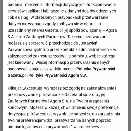
Jeśli wasz taras jest odpowiednio zadaszony, nic nie
badania i mierzenia informacji dotyczących funkcjonowania
serwisów i aplikacji lub łączone z danymi dot. świadczonych
stoi na przeszkodzie aby zamontować na nim także
Tobie usług. W określonych przypadkach przetwarzanie
zwykłe firanki z marketu, które równie dobrze
danych nie wymaga zgody i odbywa się w oparciu o
spełnią swoją rolę.
uzasadniony interes Gazeta.pl, jej spółki powiązanej – Agora
S.A. – lub Zaufanych Partnerów. Takiemu przetwarzaniu
możesz się sprzeciwić, przechodząc do „Ustawień
Zaawansowanych” lub przez kontakt z administratorem – w
zależności od zakresu sprzeciwu i podmiotu, wobec którego
jest kierowany. Więcej informacji o przetwarzaniu danych
osobowych znajdziesz w dokumencie
Polityka Prywatności
Gazeta.pl
i
Polityka Prywatności Agora S.A.
Klikając „Akceptuję” wyrażasz też zgodę na zainstalowanie i
przechowywanie plików cookie Gazeta.pl sp. z o.o., jej
Zaufanych Partnerów i Agora S.A. na Twoim urządzeniu
końcowym. Możesz w każdej chwili zmienić swoje preferencje
dotyczące plików cookie, wywołując narzędzie do zarządzania
twoimi preferencjami dot. przetwarzania danych poprzez
odnośnik „Ustawienia prywatności ” w stopce serwisu i