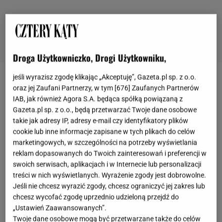
Droga Użytkowniczko, Drogi Użytkowniku,
jeśli wyrazisz zgodę klikając „Akceptuję”, Gazeta.pl sp. z o.o.
Zasłony i firanki tarasowe – zasłonisz się przed
oraz jej Zaufani Partnerzy, w tym [
676
] Zaufanych Partnerów
IAB, jak również Agora S.A. będąca spółką powiązaną z
wścibskimi spojrzeniami i ostrymi promieniami
Gazeta.pl sp. z o.o., będą przetwarzać Twoje dane osobowe
słońca
takie jak adresy IP, adresy e-mail czy identyfikatory plików
cookie lub inne informacje zapisane w tych plikach do celów
Firanki oraz zasłony to akcesoria, które niemal każdy
marketingowych, w szczególności na potrzeby wyświetlania
reklam dopasowanych do Twoich zainteresowań i preferencji w
z nas na co dzień wykorzystuje w swoich wnętrzach.
swoich serwisach, aplikacjach i w Internecie lub personalizacji
Dlaczego więc nie wykorzystać tego sposobu także
treści w nich wyświetlanych. Wyrażenie zgody jest dobrowolne.
na
balkonach
lub tarasach? Na rynku dostępnych
Jeśli nie chcesz wyrazić zgody, chcesz ograniczyć jej zakres lub
chcesz wycofać zgodę uprzednio udzieloną przejdź do
jest wiele zasłon i firanek tarasowych, nadających
„Ustawień Zaawansowanych”.
się do wykorzystania w warunkach zewnętrznych.
Twoje dane osobowe mogą być przetwarzane także do celów