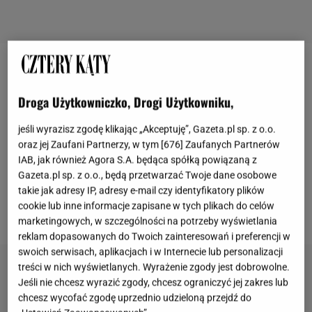
Narzędzie ogrodnicze do roślin: niezbędnik
działkowca i ogrodnika
Droga Użytkowniczko, Drogi Użytkowniku,
jeśli wyrazisz zgodę klikając „Akceptuję”, Gazeta.pl sp. z o.o.
Każdy ogrodnik musi mieć sporą ilość
oraz jej Zaufani Partnerzy, w tym [
676
] Zaufanych Partnerów
narzędzi ogrodniczych, które ułatwiają i umożliwiają
IAB, jak również Agora S.A. będąca spółką powiązaną z
codzienną pracę przy roślinach.
Wiele z nich to
Gazeta.pl sp. z o.o., będą przetwarzać Twoje dane osobowe
takie jak adresy IP, adresy e-mail czy identyfikatory plików
manualne, niewielkie akcesoria, np. do pielenia lub
cookie lub inne informacje zapisane w tych plikach do celów
poruszania ziemi.
marketingowych, w szczególności na potrzeby wyświetlania
reklam dopasowanych do Twoich zainteresowań i preferencji w
swoich serwisach, aplikacjach i w Internecie lub personalizacji
treści w nich wyświetlanych. Wyrażenie zgody jest dobrowolne.
Jeśli nie chcesz wyrazić zgody, chcesz ograniczyć jej zakres lub
chcesz wycofać zgodę uprzednio udzieloną przejdź do