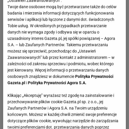
„Ustawień Zaawansowanych”.
Twoje dane osobowe mogą być przetwarzane także do celów
badania i mierzenia informacji dotyczących funkcjonowania
serwisów i aplikacji lub łączone z danymi dot. świadczonych
Tobie usług. W określonych przypadkach przetwarzanie
danych nie wymaga zgody i odbywa się w oparciu o
uzasadniony interes Gazeta.pl, jej spółki powiązanej – Agora
S.A. – lub Zaufanych Partnerów. Takiemu przetwarzaniu
możesz się sprzeciwić, przechodząc do „Ustawień
Zaawansowanych” lub przez kontakt z administratorem – w
zależności od zakresu sprzeciwu i podmiotu, wobec którego
jest kierowany. Więcej informacji o przetwarzaniu danych
osobowych znajdziesz w dokumencie
Polityka Prywatności
Gazeta.pl
i
Polityka Prywatności Agora S.A.
Klikając „Akceptuję” wyrażasz też zgodę na zainstalowanie i
przechowywanie plików cookie Gazeta.pl sp. z o.o., jej
Zaufanych Partnerów i Agora S.A. na Twoim urządzeniu
końcowym. Możesz w każdej chwili zmienić swoje preferencje
dotyczące plików cookie, wywołując narzędzie do zarządzania
twoimi preferencjami dot. przetwarzania danych poprzez