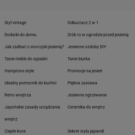
Styl vintage
Odkurzacz 2 w 1
Dodatki do domu
Zrób to w ogrodzie przed jesienią
Jak zadbać o storczyki jesienią?
Jesienne ozdoby DIY
Tanie meble do sypialni
Tanie biurka
Hamptons style
Promocje na jesień
Idealny pomocnik do kuchni
Piękna zastawa
Retro wnętrza
Jesienne ogrzewanie
Japońskie zasady urządzania
Ceramika do wnętrz
wnętrz
Ciepłe koce
Sekret stylu japandi