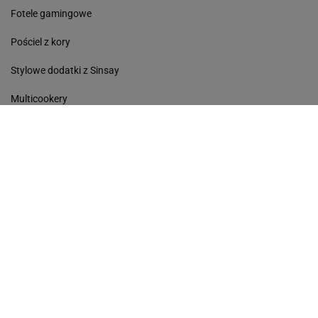
Fotele gamingowe
Pościel z kory
Stylowe dodatki z Sinsay
Multicookery
Avanti
Kobieta
Haps
Podróże
Sport
Kultura
Edziecko
Plotek
Gazeta.pl
Poczta
Newsletter
Facebook
RSS
Copyright © Gazeta.pl sp. z o.o.
O Nas
Staże u nas
Reklama
Polityka prywatności