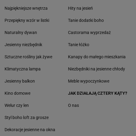
Najpiękniejsze wnętrza
Hity na jesień
Przepiękny wzór w listki
Tanie dodatki boho
Naturalny dywan
Castorama wyprzedaż
Jesienny niezbędnik
Tanie łóżko
Sztuczne rośliny jak żywe
Kanapy do małego mieszkania
Klimatyczna lampa
Niezbędniki na jesienne chłody
Jesienny balkon
Meble wypoczynkowe
Kino domowe
JAK DZIAŁAJĄ CZTERY KĄTY?
Welur czy len
O nas
Styl boho loft za grosze
Dekoracje jesienne na okna